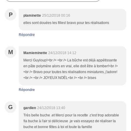
P
plaminette
25/12/2018 00:16
elles sont douées les filles! bravo pour tes réalisations
Répondre
M
Mamieminette
24/12/2018 14:12
Merci Guyloup!<br /> <br /> La bûche est déjà appétissante
en pâte polymère alors en vrai, elle doit être à tomber!<br />
<br /> Bravo pour toutes tes réalisations miniatures, j'adore!
<br /> <br /> JOYEUX NOËL<br /> <br /> bises
Répondre
G
gardien
24/12/2018 13:40
Très belle buche .et Merci pour la recette .c'est trop adorable
!la buche à l'air si délicieuse .je vais essayez de réaliser la
buche et bonne fêtes à toi et toute ta famille