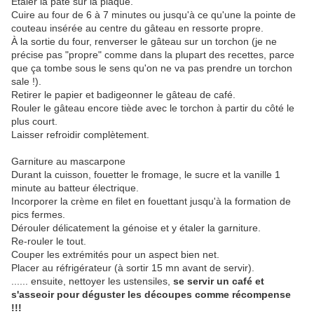
Étaler la pâte sur la plaque.
Cuire au four de 6 à 7 minutes ou jusqu'à ce qu'une la pointe de
couteau insérée au centre du gâteau en ressorte propre.
À la sortie du four, renverser le gâteau sur un torchon (je ne
précise pas "propre" comme dans la plupart des recettes, parce
que ça tombe sous le sens qu'on ne va pas prendre un torchon
sale !).
Retirer le papier et badigeonner le gâteau de café.
Rouler le gâteau encore tiède avec le torchon à partir du côté le
plus court.
Laisser refroidir complètement.
Garniture au mascarpone
Durant la cuisson, fouetter le fromage, le sucre et la vanille 1
minute au batteur électrique.
Incorporer la crème en filet en fouettant jusqu'à la formation de
pics fermes.
Dérouler délicatement la génoise et y étaler la garniture.
Re-rouler le tout.
Couper les extrémités pour un aspect bien net.
Placer au réfrigérateur (à sortir 15 mn avant de servir).
...... ensuite, nettoyer les ustensiles,
se servir un café et
s'asseoir pour déguster les découpes comme récompense
!!!