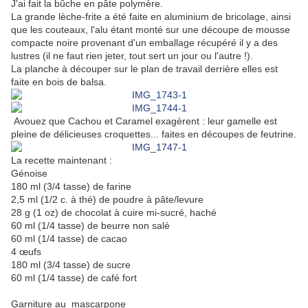
J'ai fait la bûche en pâte polymère.
La grande lèche-frite a été faite en aluminium de bricolage, ainsi
que les couteaux, l'alu étant monté sur une découpe de mousse
compacte noire provenant d'un emballage récupéré il y a des
lustres (il ne faut rien jeter, tout sert un jour ou l'autre !).
La planche à découper sur le plan de travail derrière elles est
faite en bois de balsa.
Avouez que Cachou et Caramel exagèrent : leur gamelle est
pleine de délicieuses croquettes... faites en découpes de feutrine.
La recette maintenant :
Génoise
180 ml (3/4 tasse) de farine
2,5 ml (1/2 c. à thé) de poudre à pâte/levure
28 g (1 oz) de chocolat à cuire mi-sucré, haché
60 ml (1/4 tasse) de beurre non salé
60 ml (1/4 tasse) de cacao
4 œufs
180 ml (3/4 tasse) de sucre
60 ml (1/4 tasse) de café fort
Garniture au mascarpone