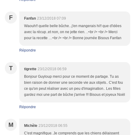
F
Fanfan
23/12/2018 07:09
Waouh!! quelle belle bûche...j'en mangerais hi!! que d'idées
avec la récup..et non, on ne jette rien. ..<br /> <br /> Merci
pour la recette …<br /> <br /> Bonne journée Bisous Fanfan
Répondre
T
tigrette
23/12/2018 06:59
Bonjour Guyloup merci pour ce moment de partage. Tu as
bien raison de donner une seconde vie aux objets.. C'est fou
ce qu'on peut réaliser avec un peu d'imagination.. Les filles
gardez moi une part de bûche j'arrive !!! Bisous et joyeux Noël
Répondre
M
Michèle
23/12/2018 06:55
C'est magnifique. Je comprends que les chiens délaissent