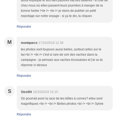
aussi expliqué le sort des pauvres vaches laitières - à côté de
chez nous où elles passent leurs journées à manger de la
bonne herbe !<br /> <br /> je viens de publier un petit
reportage sur notre voyage - si ça te dis, tu cliques
Répondre
M
moniqueco
17/10/2018 12:38
tes photos sont toujours aussi belles, surtout celles sur le
lac<br /> <br /> c'est si rare de voir des vaches dans la
campagne - je pensais aux vaches écossaises et j'ai vu ta
réponse ci-dessus
Répondre
S
Sissi94
16/10/2018 15:15
On pourrait avoir la race de tes bêtes à cornes? elles sont
magnifiques.<br /> <br /> Belles photos.<br /> <br /> Sylvie
Répondre