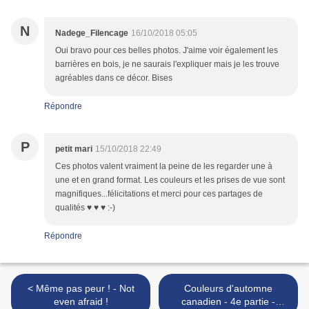
N
Nadege_Filencage
16/10/2018 05:05
Oui bravo pour ces belles photos. J'aime voir également les
barrières en bois, je ne saurais l'expliquer mais je les trouve
agréables dans ce décor. Bises
Répondre
P
petit mari
15/10/2018 22:49
Ces photos valent vraiment la peine de les regarder une à
une et en grand format. Les couleurs et les prises de vue sont
magnifiques...félicitations et merci pour ces partages de
qualités ♥ ♥ ♥ :-)
Répondre
< Même pas peur ! - Not
Couleurs d'automne
even afraid !
canadien - 4e partie -