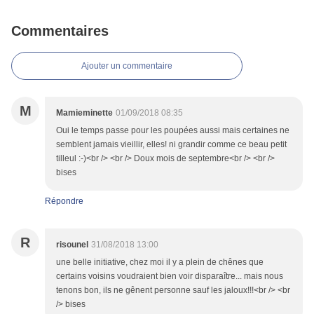
Commentaires
Ajouter un commentaire
M
Mamieminette
01/09/2018 08:35
Oui le temps passe pour les poupées aussi mais certaines ne
semblent jamais vieillir, elles! ni grandir comme ce beau petit
tilleul :-)<br /> <br /> Doux mois de septembre<br /> <br />
bises
Répondre
R
risounel
31/08/2018 13:00
une belle initiative, chez moi il y a plein de chênes que
certains voisins voudraient bien voir disparaître... mais nous
tenons bon, ils ne gênent personne sauf les jaloux!!!<br /> <br
/> bises