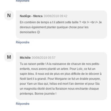
Répondre
N
Nadège - filenca
30/08/2018 09:42
En combien de temps a t il atteint cette taille ? <br /> <br /> Je
devraus également planter quelque chose pour les
demoiselles 😉
Répondre
M
Michèle
30/08/2018 05:57
Tu as raison petite ! A la naissance de chacun de nos petits-
enfants, nous avons planté un arbre. Pour Loïc, ce fut un
sapin bleu. Il nous est de plus en plus difficile de le décorer à
Noël tant il a grandi. Pour Morgane ce fut un érable pourpre,
pour Yam un lilas qui, hélas est mort l'an dernier et pour Sia
un magnolia étoilé dont la floraison nous enchante chaque
printemps. Bonne journée !
Répondre