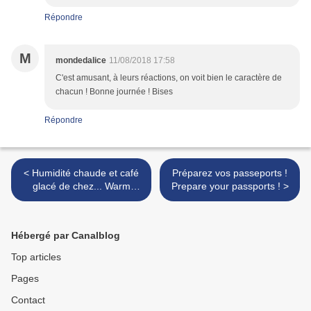
Répondre
M
mondedalice
11/08/2018 17:58
C'est amusant, à leurs réactions, on voit bien le caractère de
chacun ! Bonne journée ! Bises
Répondre
< Humidité chaude et café
Préparez vos passeports !
glacé de chez... Warm
Prepare your passports ! >
humidity an iced coffe
from...
Hébergé par Canalblog
Top articles
Pages
Contact