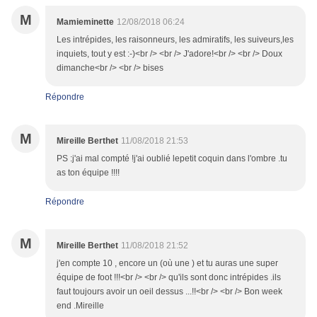
M
Mamieminette
12/08/2018 06:24
Les intrépides, les raisonneurs, les admiratifs, les suiveurs,les
inquiets, tout y est :-)<br /> <br /> J'adore!<br /> <br /> Doux
dimanche<br /> <br /> bises
Répondre
M
Mireille Berthet
11/08/2018 21:53
PS :j'ai mal compté !j'ai oublié lepetit coquin dans l'ombre .tu
as ton équipe !!!!
Répondre
M
Mireille Berthet
11/08/2018 21:52
j'en compte 10 , encore un (où une ) et tu auras une super
équipe de foot !!!<br /> <br /> qu'ils sont donc intrépides .ils
faut toujours avoir un oeil dessus ...!!<br /> <br /> Bon week
end .Mireille