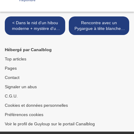
Répondre
< Dans le nid d'un hibou
Rencontre avec un
moderne + mystère d'un
Pygargue à tête blanche -
possible site viking à Potton
Meeting with a bald eagle >
- In the owl's nest + Potton
mysterious Viking site
Hébergé par Canalblog
Top articles
Pages
Contact
Signaler un abus
C.G.U.
Cookies et données personnelles
Préférences cookies
Voir le profil de Guyloup sur le portail Canalblog