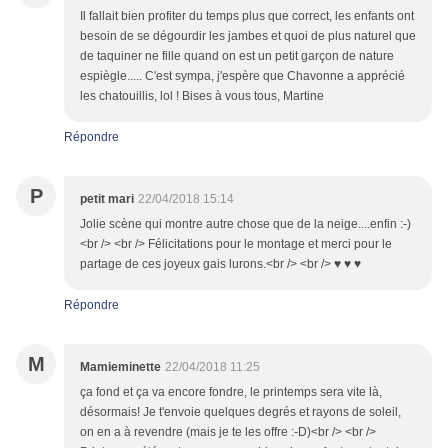
Il fallait bien profiter du temps plus que correct, les enfants ont
besoin de se dégourdir les jambes et quoi de plus naturel que
de taquiner ne fille quand on est un petit garçon de nature
espiègle..... C'est sympa, j'espère que Chavonne a apprécié
les chatouillis, lol ! Bises à vous tous, Martine
Répondre
P
petit mari
22/04/2018 15:14
Jolie scène qui montre autre chose que de la neige....enfin :-)
<br /> <br /> Félicitations pour le montage et merci pour le
partage de ces joyeux gais lurons.<br /> <br /> ♥ ♥ ♥
Répondre
M
Mamieminette
22/04/2018 11:25
ça fond et ça va encore fondre, le printemps sera vite là,
désormais! Je t'envoie quelques degrés et rayons de soleil,
on en a à revendre (mais je te les offre :-D)<br /> <br />