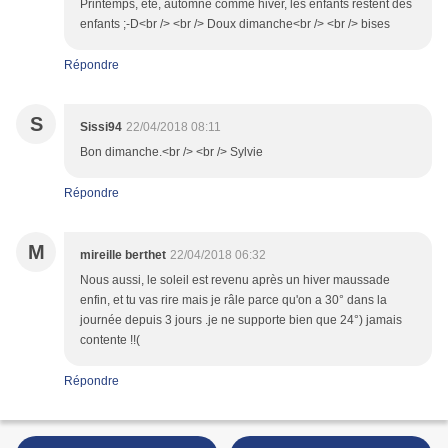
Printemps, été, automne comme hiver, les enfants restent des
enfants ;-D<br /> <br /> Doux dimanche<br /> <br /> bises
Répondre
S
Sissi94
22/04/2018 08:11
Bon dimanche.<br /> <br /> Sylvie
Répondre
M
mireille berthet
22/04/2018 06:32
Nous aussi, le soleil est revenu après un hiver maussade
enfin, et tu vas rire mais je râle parce qu'on a 30° dans la
journée depuis 3 jours .je ne supporte bien que 24°) jamais
contente !!(
Répondre