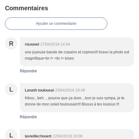
Commentaires
Ajouter un commentaire
R
risounel
27/04/2018 14:34
une joyeuse bande de copains et copines!!! bravo la photo est
magnifique<br /> <br /> bises
Répondre
L
Lanath toulousai
23/04/2018 18:48
Kikou , beh ... pourvu que ça dure....bon je suis sympa, je te
donne de mon soleil toulousain!!! Bisous à tes loulous !!!
Répondre
L
lavieillechouett
22/04/2018 16:08