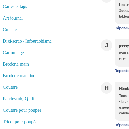
Les ur
Cartes et tags
âgées 
tablea
Art journal
Répondr
Cuisine
Digi-scrap / Infographisme
J
jocel
Cartonnage
meille
et ce 
Broderie main
Répondr
Broderie machine
Couture
H
Hémio
Tous m
Patchwork, Quilt
<br />
espére
Couture pour poupée
cordi
Tricot pour poupée
Répondr