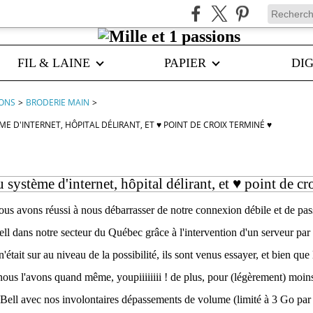
FIL & LAINE
PAPIER
DIG
IONS
>
BRODERIE MAIN
>
 D'INTERNET, HÔPITAL DÉLIRANT, ET ♥ POINT DE CROIX TERMINÉ ♥
système d'internet, hôpital délirant, et ♥ point de cr
nous avons réussi à nous débarrasser de notre connexion débile et de pas
l dans notre secteur du Québec grâce à l'intervention d'un serveur par s
n'était sur au niveau de la possibilité, ils sont venus essayer, et bien que l
, nous l'avons quand même, youpiiiiiiii ! de plus, pour (légèrement) moi
Bell avec nos involontaires dépassements de volume (limité à 3 Go par