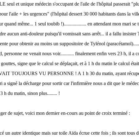
E seul et unique médecin s'occupant de l'aile de l'hôpital passerait "plu
l pour l'aile + les urgences" (l'hôpital dessert 30 000 habitants dans la vill
ur quand même... 1 seul toubib !).................. en attendant mon mari se 
re aucun anti-douleur puisqu'il vomissait sans arrêt... il a fallu insiste
sente pour obtenir au moins un suppositoire de Tylénol (paracétamol).......
d, personne ne venait nous voir........... finalement enfin vers 23 h, il 
gouttes, signe que le calcul se déplaçait, et à 1 h du matin le calcul éta
AIT TOUJOURS VU PERSONNE ! A 1 h 30 du matin, ayant récupéré
 a signé la décharge pour sortir car l'infirmière nous a dit que le médec
 h du matin, sinon plus........ !
ger de sujet, voici mon dernier en-cours au point de croix terminé :
é un autre identique mais sur toile Aïda écrue cette fois ; ils sont tous 