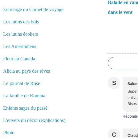
Balade en ca
En marge du Carnet de voyage
dans le vent
Les lutins des bois
Les lutins écoliers
Les Amérindiens
Commentair
Fleur au Canada
Alicia au pays des rêves
S
Le journal de Rose
Salo
Superb
La famille de Romina
ont vr
Bises
Enfants sages du passé
Répondr
L'envers du décor (explications)
Photo
C
Claud