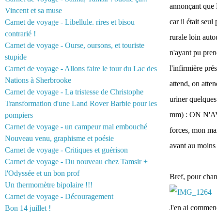
annonçant que L
Vincent et sa muse
car il était seu
Carnet de voyage - Libellule. rires et bisou
contrarié !
rurale loin auto
Carnet de voyage - Ourse, oursons, et touriste
n'ayant pu prend
stupide
l'infirmière pré
Carnet de voyage - Allons faire le tour du Lac des
Nations à Sherbrooke
attend, on atten
Carnet de voyage - La tristesse de Christophe
uriner quelques 
Transformation d'une Land Rover Barbie pour les
mm) : ON N'AV
pompiers
Carnet de voyage - un campeur mal embouché
forces, mon mari
Nouveau venu, graphisme et poésie
avant au moins 3
Carnet de voyage - Critiques et guérison
Carnet de voyage - Du nouveau chez Tamsir +
l'Odyssée et un bon prof
Bref, pour chan
Un thermomètre bipolaire !!!
Carnet de voyage - Découragement
J'en ai commenc
Bon 14 juillet !