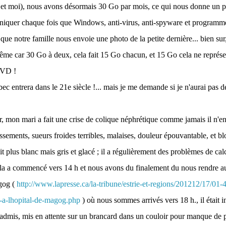
et moi), nous avons désormais 30 Go par mois, ce qui nous donne un pe
aniquer chaque fois que Windows, anti-virus, anti-spyware et programme
que notre famille nous envoie une photo de la petite dernière... bien sur, 
ême car 30 Go à deux, cela fait 15 Go chacun, et 15 Go cela ne représ
DVD !
ec entrera dans le 21e siècle !... mais je me demande si je n'aurai pas
er, mon mari a fait une crise de colique néphrétique comme jamais il n'en 
ssements, sueurs froides terribles, malaises, douleur épouvantable, et bl
tait plus blanc mais gris et glacé ; il a régulièrement des problèmes de cal
 cela a commencé vers 14 h et nous avons du finalement du nous rendre 
agog (
http://www.lapresse.ca/la-tribune/estrie-et-regions/201212/17/01
-a-lhopital-de-magog.php
) où nous sommes arrivés vers 18 h., il était i
a admis, mis en attente sur un brancard dans un couloir pour manque de 