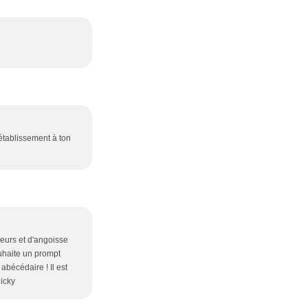
rétablissement à ton
eurs et d'angoisse
ouhaite un prompt
abécédaire ! Il est
Nicky