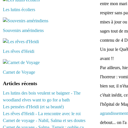
entre mon mari 
Les lutins écoliers
respirer sans p
mises à jour ou 
Souvenirs amérindiens
sages tout de m
contenu de 4 
Un jour le Québ
Les rêves d'Heidi
avant !!
Par ailleurs, hi
Carnet de Voyage
l'horreur : vomi
Articles récents
bien sur, il n'é
Les lutins des bois veulent se baigner - The
c'était inédit,
woodland elves want to go for a bath
l'hôpital de M
Les pensées d'Heidi (et sa beauté)
agrandissement
Les rêves d'Heidi - La rencontre avec le roi
Carnet de voyage - Nabil, Salma et ses doutes
debout... on l'
Carnet de voyage - Salma, Tamsir : oublie ça...