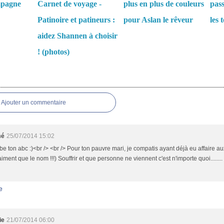
mpagne
Carnet de voyage -
plus en plus de couleurs
pass
Patinoire et patineurs :
pour Aslan le rêveur
les 
aidez Shannen à choisir
! (photos)
es
Ajouter un commentaire
mé
25/07/2014 15:02
e ton abc :)<br /> <br /> Pour ton pauvre mari, je compatis ayant déjà eu affaire a
aiment que le nom !!!) Souffrir et que personne ne viennent c'est n'importe quoi.......
e
ie
21/07/2014 06:00