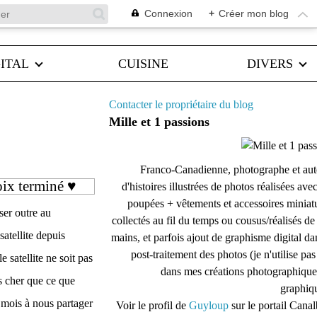
Connexion
+
Créer mon blog
ITAL
CUISINE
DIVERS
Contacter le propriétaire du blog
Mille et 1 passions
Franco-Canadienne, photographe et aut
oix terminé ♥
d'histoires illustrées de photos réalisées ave
poupées + vêtements et accessoires miniat
ser outre au
collectés au fil du temps ou cousus/réalisés d
atellite depuis
mains, et parfois ajout de graphisme digital da
post-traitement des photos (je n'utilise pas
e satellite ne soit pas
dans mes créations photographique
ns cher que ce que
graphiqu
 mois à nous partager
Voir le profil de
Guyloup
sur le portail Cana