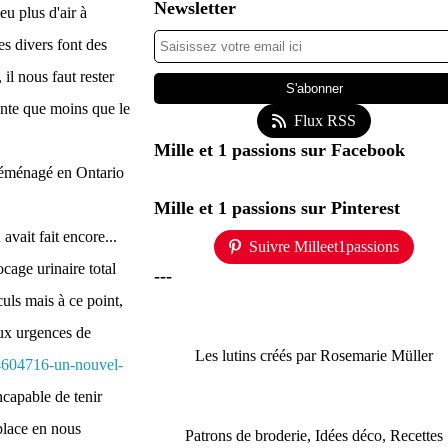
Newsletter
u plus d'air à
s divers font des
il nous faut rester
ente que moins que le
Flux RSS
Mille et 1 passions sur Facebook
 déménagé en Ontario
Mille et 1 passions sur Pinterest
avait fait encore...
Suivre Milleet1passions
ocage urinaire total
---
culs mais à ce point,
aux urgences de
Les lutins créés par Rosemarie Müller
-4604716-un-nouvel-
ncapable de tenir
place en nous
Patrons de broderie, Idées déco, Recettes