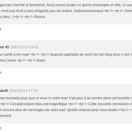
gences c'est de la fumisterie. Nous avons toutes ce genre d'exemple en tête, ici au
n'ont pas droit à plus d'égards que les autres, malheureusement.<br /> <br /> J'a
u bleu :-)<br /> <br /> Bisous
e
yne 45
20/07/2014 19:41
ur santé à ton mari <br /> <br /> toujours agréable de venir sur ton blog pour y voir 
bleu j'aime <br /> <br /> bises
e
le49
20/07/2014 17:29
es souhaits pour que ni vous ni votre mari n'ait plus à se rendre dans cet horrible 
 <br /> Cet abécédaire bleu est magnifique.<br /> <br /> Cette nouvelle connexion I
r encore plus de messages de votre part. Quelle chance pour nous toutes !<br /> <
alement.
e