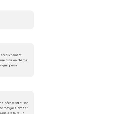
 accouchement ...
eure prise en charge
fique, j'aime
s idées!!!!<br /> <br
de mes jolis livres et
rage a la faire. Et