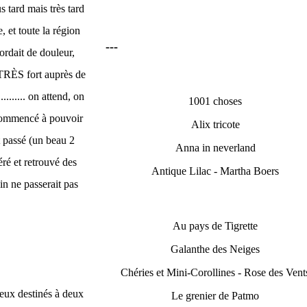
s tard mais très tard
e, et toute la région
---
tordait de douleur,
r TRÈS fort auprès de
....... on attend, on
1001 choses
a commencé à pouvoir
Alix tricote
it passé (un beau 2
Anna in neverland
 et retrouvé des
Antique Lilac - Martha Boers
in ne passerait pas
Au pays de Tigrette
Galanthe des Neiges
Chéries et Mini-Corollines - Rose des Vent
deux destinés à deux
Le grenier de Patmo