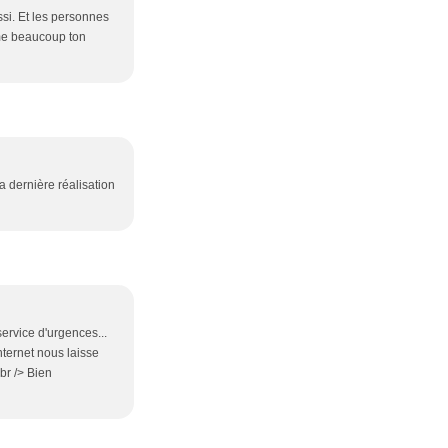
ssi. Et les personnes
ime beaucoup ton
ta dernière réalisation
service d'urgences...
nternet nous laisse
br /> Bien