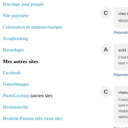
Bricolage pour poupée
C
chez 
Pâte polymère
MAGN
Colorisation de tampons/étampes
Répondr
Scrapbooking
A
Bavardages
ac83
C'est 
Mes autres sites
mari.<
Facebook
Répondr
Naturelimages
C
cham
PhotoGuyloup
(ancien site)
Coucou
sont i
Brodamaryllis
rétabl
splend
Broderie-Passion (très vieux site)