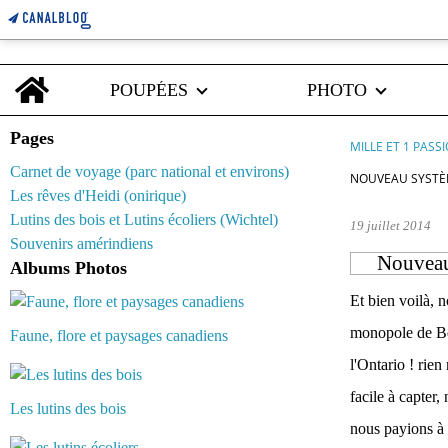
Home
POUPÉES
PHOTO
Pages
MILLE ET 1 PASS
Carnet de voyage (parc national et environs)
NOUVEAU SYSTÈME
Les rêves d'Heidi (onirique)
Lutins des bois et Lutins écoliers (Wichtel)
19 juillet 2014
Souvenirs amérindiens
Nouveau 
Albums Photos
Et bien voilà, 
monopole de Bel
Faune, flore et paysages canadiens
l'Ontario ! rien 
facile à capter
Les lutins des bois
nous payions à 