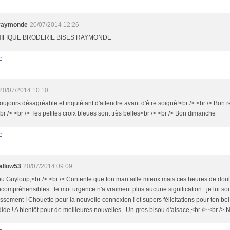
raymonde
20/07/2014 12:26
IFIQUE BRODERIE BISES RAYMONDE
e
20/07/2014 10:10
toujours désagréable et inquiétant d'attendre avant d'être soigné!<br /> <br /> Bon 
br /> <br /> Tes petites croix bleues sont très belles<br /> <br /> Bon dimanche
e
allow53
20/07/2014 09:09
 Guyloup,<br /> <br /> Contente que ton mari aille mieux mais ces heures de doul
ncompréhensibles.. le mot urgence n'a vraiment plus aucune signification.. je lui s
issement ! Chouette pour la nouvelle connexion ! et supers félicitations pour ton bel 
ide ! A bientôt pour de meilleures nouvelles.. Un gros bisou d'alsace,<br /> <br /> 