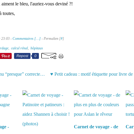
 aiment le bleu, l'auriez-vous deviné ?!
 toutes,
à 23:03 -
Commentaires [
…
]
- Permalien [
#
]
rdage
,
calcul rénal
,
hôpitaux
Repost
0
Internet revenu “presque” correctement
aussi :
age -
Carnet de voyage - de
Carn