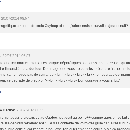
e
20/07/2014 08:57
 magnifique ton point de croix Guyloup et bleu j'adore mais tu travailles jour et nuit?
e
e
20/07/2014 08:57
re que ton mari va mieux. Les colique néphrétiques sont aussi douloureuses qu'un
dire l'intensité de la douleur. Dommage que vous ne puissiez prétendre à une meill
ins, ça ne risque pas de s'arranger.<br /> <br /> <br /> <br /> Ton ouvrage est magni
up ce dégradé de bleu.<br /> <br /> <br /> <br /> Bon courage à vous 2, biz'
e
le Berthet
20/07/2014 08:55
n , moi aussi je croyais qu'au Québec tout était au point ++ comme quoi, on se fait de
reuse de vous retrouver enfin. Je suis contente de voir votre grille car je l'ai sur un 
tais a faire celle ci car j'adore la poulette.J'en ai tellement en cours. Mais ça m'encou