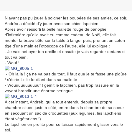
N'ayant pas pu jouer à soigner les poupées de ses amies, ce soir,
Andréa a décidé d'y jouer avec son chien lapchien.
Après avoir ressorti la belle mallette rouge de panoplie
d'infirmière qu'elle avait eu comme cadeau de Noël, elle fait
monter la brave bête sur la table à langer puis, prenant un coton-
tige d'une main et l'otoscope de l'autre, elle lui explique :
- Je vais nettoyer ton oreille et ensuite je vais regarder dedans si
tout va bien.
- Wouf !
- Oh la la ! ça ne va pas du tout, il faut que je te fasse une piqûre
! s'écrie-t-elle fouillant dans sa mallette.
- Wouuuuuuuuuuuf ! gémit le lapchien, pas trop rassuré en la
voyant brandir une énorme seringue.
À cet instant, Andréb, qui a tout entendu depuis sa propre
chambre située juste à côté, entre dans la chambre de sa soeur
en secouant un sac de croquettes (aux légumes, les lapchiens
étant végétariens !).
Le lapchien en profite pour se laisser rapidement glisser vers le
sol.