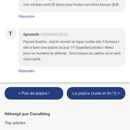
s'en est bien sorti 🤣 bravo pour toutes vos idées bizoux 😘😍
Répondre
T
tigrette56
11/03/2023 04:13
Pauvre Andréa , tout le monde se ligue contre elle !! Arrivera t
elle à faire une piqûre un jour ?? Superbes photos ! Merci
pour ce moment de détente . Gros bisous du caillou où le vent
s'est calmé .
Répondre
< Pas de piqûre !
La piqûre (suite et fin !!) >
Hébergé par Canalblog
Top articles