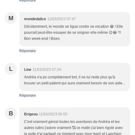
Répondre
M
mondedalice
11/03/2023 07:47
Décidemment, le monde se ligue contre sa vocation 😂 ! Elle
pourrait peut-être essayer de se soigner elle-même 😉😂 ?!
Bon week-end ! Bises
Répondre
L
Line
11/03/2023 07:24
Andréa n'a ps complètement tort, il ne lui reste plus qu'à
trouver un petit patient qui aura vraiment besoin de son aide...
Répondre
B
Brigeou
11/03/2023 06:55
C'est vraiment génial toutes les aventures de Andréa et les
autres lutins j'adore vraiment 🥰 ce matin j'ai bien rigolé avec
la suite (j'ai partagé ce moment avec mon mari) et Lapchien