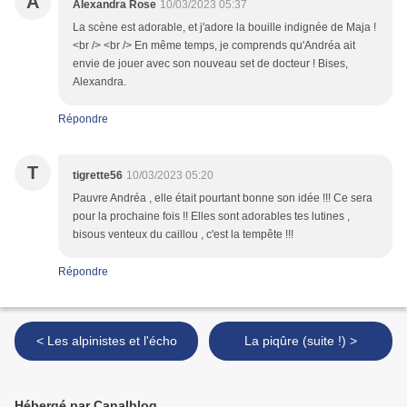
A
Alexandra Rose
10/03/2023 05:37
La scène est adorable, et j'adore la bouille indignée de Maja !
<br /> <br /> En même temps, je comprends qu'Andréa ait
envie de jouer avec son nouveau set de docteur ! Bises,
Alexandra.
Répondre
T
tigrette56
10/03/2023 05:20
Pauvre Andréa , elle était pourtant bonne son idée !!! Ce sera
pour la prochaine fois !! Elles sont adorables tes lutines ,
bisous venteux du caillou , c'est la tempête !!!
Répondre
< Les alpinistes et l'écho
La piqûre (suite !) >
Hébergé par Canalblog