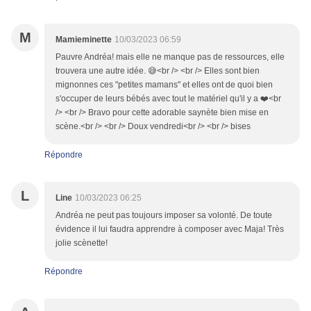
M
Mamieminette
10/03/2023 06:59
Pauvre Andréa! mais elle ne manque pas de ressources, elle
trouvera une autre idée. 😅<br /> <br /> Elles sont bien
mignonnes ces "petites mamans" et elles ont de quoi bien
s'occuper de leurs bébés avec tout le matériel qu'il y a ❤️<br
/> <br /> Bravo pour cette adorable saynète bien mise en
scène.<br /> <br /> Doux vendredi<br /> <br /> bises
Répondre
L
Line
10/03/2023 06:25
Andréa ne peut pas toujours imposer sa volonté. De toute
évidence il lui faudra apprendre à composer avec Maja! Très
jolie scènette!
Répondre