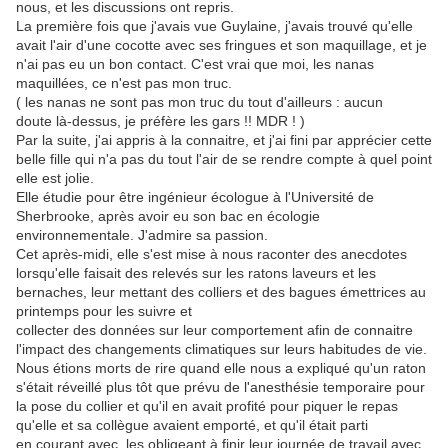
nous, et les discussions ont repris.
La première fois que j'avais vue Guylaine, j'avais trouvé qu'elle
avait l'air d'une cocotte avec ses fringues et son maquillage, et je
n'ai pas eu un bon contact. C'est vrai que moi, les nanas
maquillées, ce n'est pas mon truc.
( les nanas ne sont pas mon truc du tout d'ailleurs : aucun
doute là-dessus, je préfère les gars !! MDR ! )
Par la suite, j'ai appris à la connaitre, et j'ai fini par apprécier cette
belle fille qui n'a pas du tout l'air de se rendre compte à quel point
elle est jolie.
Elle étudie pour être ingénieur écologue à l'Université de
Sherbrooke, après avoir eu son bac en écologie
environnementale. J'admire sa passion.
Cet après-midi, elle s'est mise à nous raconter des anecdotes
lorsqu'elle faisait des relevés sur les ratons laveurs et les
bernaches, leur mettant des colliers et des bagues émettrices au
printemps pour les suivre et
collecter des données sur leur comportement afin de connaitre
l'impact des changements climatiques sur leurs habitudes de vie.
Nous étions morts de rire quand elle nous a expliqué qu'un raton
s'était réveillé plus tôt que prévu de l'anesthésie temporaire pour
la pose du collier et qu'il en avait profité pour piquer le repas
qu'elle et sa collègue avaient emporté, et qu'il était parti
en courant avec, les obligeant à finir leur journée de travail avec