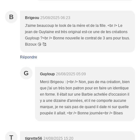
B
Brigeou
25/08/2025 06:23
J'aime beaucoup le look de la mère et de la fille. <br /> Le
jean de Guylaine est très original est-ce une de tes créations
Guyloup ?<br /> Bonne nouvelle le contrat de 3 ans pour tous.
Bizoux 😘 🥰
Répondre
G
Guyloup
26/08/2025 05:09
Merci Brigeou :-)<br /> Non, pas de ma création, bien
que j'ai un très bon patron pour en faire un identique
en forme. Il était sur une Barbie achetée d'occasion il
y a une dizaine d'années, et il ne comporte aucune
marque, je ne sais pas de quand il date ni sur quelle
poupée il allait. <br /> Bonne journée<br /> Bises
T
tigrette56
24/08/2025 15:20