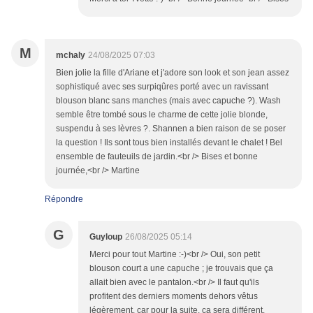
M
mchaly
24/08/2025 07:03
Bien jolie la fille d'Ariane et j'adore son look et son jean assez
sophistiqué avec ses surpiqûres porté avec un ravissant
blouson blanc sans manches (mais avec capuche ?). Wash
semble être tombé sous le charme de cette jolie blonde,
suspendu à ses lèvres ?. Shannen a bien raison de se poser
la question ! Ils sont tous bien installés devant le chalet ! Bel
ensemble de fauteuils de jardin.<br /> Bises et bonne
journée,<br /> Martine
Répondre
G
Guyloup
26/08/2025 05:14
Merci pour tout Martine :-)<br /> Oui, son petit
blouson court a une capuche ; je trouvais que ça
allait bien avec le pantalon.<br /> Il faut qu'ils
profitent des derniers moments dehors vêtus
légèrement, car pour la suite, ça sera différent.