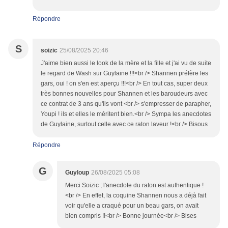
Répondre
S
soizic
25/08/2025 20:46
J'aime bien aussi le look de la mère et la fille et j'ai vu de suite
le regard de Wash sur Guylaine !!!<br /> Shannen préfère les
gars, oui ! on s'en est aperçu !!!<br /> En tout cas, super deux
très bonnes nouvelles pour Shannen et les baroudeurs avec
ce contrat de 3 ans qu'ils vont <br /> s'empresser de parapher,
Youpi ! ils et elles le méritent bien.<br /> Sympa les anecdotes
de Guylaine, surtout celle avec ce raton laveur !<br /> Bisous
Répondre
G
Guyloup
26/08/2025 05:08
Merci Soizic ; l'anecdote du raton est authentique !
<br /> En effet, la coquine Shannen nous a déjà fait
voir qu'elle a craqué pour un beau gars, on avait
bien compris !!<br /> Bonne journée<br /> Bises