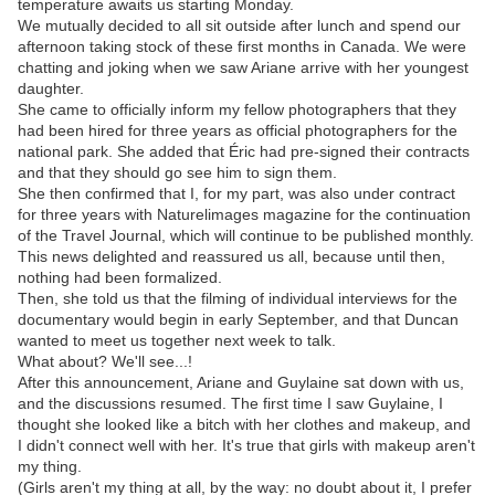
temperature awaits us starting Monday.
We mutually decided to all sit outside after lunch and spend our
afternoon taking stock of these first months in Canada. We were
chatting and joking when we saw Ariane arrive with her youngest
daughter.
She came to officially inform my fellow photographers that they
had been hired for three years as official photographers for the
national park. She added that Éric had pre-signed their contracts
and that they should go see him to sign them.
She then confirmed that I, for my part, was also under contract
for three years with Naturelimages magazine for the continuation
of the Travel Journal, which will continue to be published monthly.
This news delighted and reassured us all, because until then,
nothing had been formalized.
Then, she told us that the filming of individual interviews for the
documentary would begin in early September, and that Duncan
wanted to meet us together next week to talk.
What about? We'll see...!
After this announcement, Ariane and Guylaine sat down with us,
and the discussions resumed. The first time I saw Guylaine, I
thought she looked like a bitch with her clothes and makeup, and
I didn't connect well with her. It's true that girls with makeup aren't
my thing.
(Girls aren't my thing at all, by the way: no doubt about it, I prefer