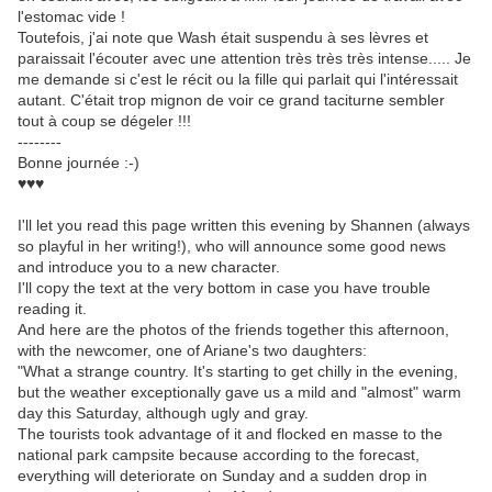
l'estomac vide !
Toutefois, j'ai note que Wash était suspendu à ses lèvres et
paraissait l'écouter avec une attention très très très intense..... Je
me demande si c'est le récit ou la fille qui parlait qui l'intéressait
autant. C'était trop mignon de voir ce grand taciturne sembler
tout à coup se dégeler !!!
--------
Bonne journée :-)
♥♥♥
I'll let you read this page written this evening by Shannen (always
so playful in her writing!), who will announce some good news
and introduce you to a new character.
I'll copy the text at the very bottom in case you have trouble
reading it.
And here are the photos of the friends together this afternoon,
with the newcomer, one of Ariane's two daughters:
"What a strange country. It's starting to get chilly in the evening,
but the weather exceptionally gave us a mild and "almost" warm
day this Saturday, although ugly and gray.
The tourists took advantage of it and flocked en masse to the
national park campsite because according to the forecast,
everything will deteriorate on Sunday and a sudden drop in