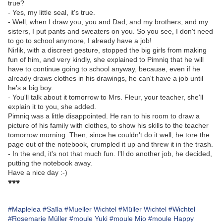
true?
- Yes, my little seal, it's true.
- Well, when I draw you, you and Dad, and my brothers, and my
sisters, I put pants and sweaters on you. So you see, I don't need
to go to school anymore, I already have a job!
Nirlik, with a discreet gesture, stopped the big girls from making
fun of him, and very kindly, she explained to Pimniq that he will
have to continue going to school anyway, because, even if he
already draws clothes in his drawings, he can't have a job until
he's a big boy.
- You'll talk about it tomorrow to Mrs. Fleur, your teacher, she'll
explain it to you, she added.
Pimniq was a little disappointed. He ran to his room to draw a
picture of his family with clothes, to show his skills to the teacher
tomorrow morning. Then, since he couldn't do it well, he tore the
page out of the notebook, crumpled it up and threw it in the trash.
- In the end, it's not that much fun. I'll do another job, he decided,
putting the notebook away.
Have a nice day :-)
♥♥♥
#Maplelea
#Saïla
#Mueller Wichtel
#Müller Wichtel
#Wichtel
#Rosemarie Müller
#moule Yuki
#moule Mio
#moule Happy