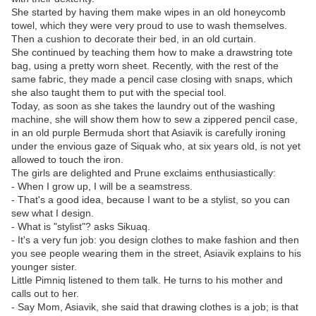
She started by having them make wipes in an old honeycomb
towel, which they were very proud to use to wash themselves.
Then a cushion to decorate their bed, in an old curtain.
She continued by teaching them how to make a drawstring tote
bag, using a pretty worn sheet. Recently, with the rest of the
same fabric, they made a pencil case closing with snaps, which
she also taught them to put with the special tool.
Today, as soon as she takes the laundry out of the washing
machine, she will show them how to sew a zippered pencil case,
in an old purple Bermuda short that Asiavik is carefully ironing
under the envious gaze of Siquak who, at six years old, is not yet
allowed to touch the iron.
The girls are delighted and Prune exclaims enthusiastically:
- When I grow up, I will be a seamstress.
- That's a good idea, because I want to be a stylist, so you can
sew what I design.
- What is "stylist"? asks Sikuaq.
- It's a very fun job: you design clothes to make fashion and then
you see people wearing them in the street, Asiavik explains to his
younger sister.
Little Pimniq listened to them talk. He turns to his mother and
calls out to her.
- Say Mom, Asiavik, she said that drawing clothes is a job; is that