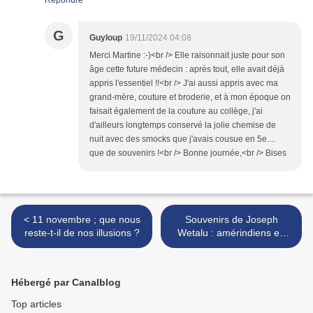
Répondre
G
Guyloup
19/11/2024 04:08
Merci Martine :-)<br /> Elle raisonnait juste pour son
âge cette future médecin : après tout, elle avait déjà
appris l'essentiel !!<br /> J'ai aussi appris avec ma
grand-mère, couture et broderie, et à mon époque on
faisait également de la couture au collège, j'ai
d'ailleurs longtemps conservé la jolie chemise de
nuit avec des smocks que j'avais cousue en 5e....
que de souvenirs !<br /> Bonne journée,<br /> Bises
< 11 novembre ; que nous
Souvenirs de Joseph
reste-t-il de nos illusions ?
Wetalu : amérindiens en
automne >
Hébergé par Canalblog
Top articles