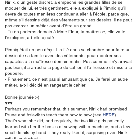
Nirlik, d'un geste discret, a empêché les grandes filles de se
moquer de lui, et très gentiment, elle a expliqué à Pimniq qu'il
devra de toutes manières continuer à aller à l'école, parce que,
même s'il dessine déjà des vêtements sur ses dessins, il ne peut
pas exercer un métier avant d'être un grand.
- Tu en parleras demain à Mme Fleur, ta maîtresse, elle va te
l'expliquer, a-t-elle ajouté.
Pimniq était un peu déçu. Il a filé dans sa chambre pour faire un
dessin de sa famille avec des vêtements, pour montrer ses
capacités à la maîtresse demain matin. Puis comme il n'y arrivait
pas bien, il a arraché la page du cahier, il l'a froissée et mise à la
poubelle.
- Finalement, ce n'est pas si amusant que ça. Je ferai un autre
métier, a-t-il décidé en rangeant le cahier.
Bonne journée :-)
♥♥♥
Perhaps you remember that, this summer, Nirlik had promised
Prune and Asiavik to teach them how to sew (see
HERE
).
That's what she did, and regularly, the two little girls patiently
learned with her the basics of sewing with a machine, and a few
small details by hand. They really liked it, surprising even Nirlik
with their dexterity.