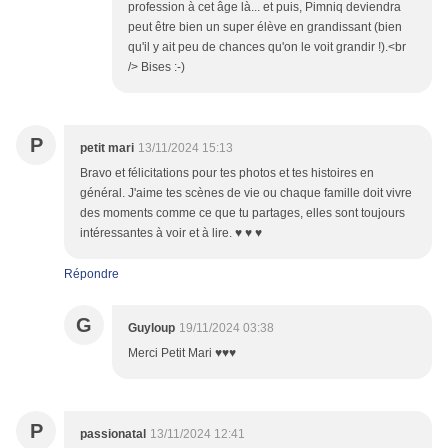
profession à cet âge là... et puis, Pimniq deviendra
peut être bien un super élève en grandissant (bien
qu'il y ait peu de chances qu'on le voit grandir !).<br
/> Bises :-)
P
petit mari
13/11/2024 15:13
Bravo et félicitations pour tes photos et tes histoires en
général. J'aime tes scènes de vie ou chaque famille doit vivre
des moments comme ce que tu partages, elles sont toujours
intéressantes à voir et à lire. ♥ ♥ ♥
Répondre
G
Guyloup
19/11/2024 03:38
Merci Petit Mari ♥♥♥
P
passionatal
13/11/2024 12:41