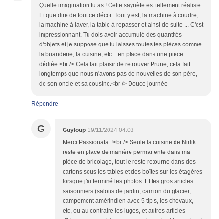
Quelle imagination tu as ! Cette saynète est tellement réaliste.
Et que dire de tout ce décor. Tout y est, la machine à coudre,
la machine à laver, la table à repasser et ainsi de suite ... C'est
impressionnant. Tu dois avoir accumulé des quantités
d'objets et je suppose que tu laisses toutes tes pièces comme
la buanderie, la cuisine, etc... en place dans une pièce
dédiée.<br /> Cela fait plaisir de retrouver Prune, cela fait
longtemps que nous n'avons pas de nouvelles de son père,
de son oncle et sa cousine.<br /> Douce journée
Répondre
G
Guyloup
19/11/2024 04:03
Merci Passionatal !<br /> Seule la cuisine de Nirlik
reste en place de manière permanente dans ma
pièce de bricolage, tout le reste retourne dans des
cartons sous les tables et des boîtes sur les étagères
lorsque j'ai terminé les photos. Et les gros articles
saisonniers (salons de jardin, camion du glacier,
campement amérindien avec 5 tipis, les chevaux,
etc, ou au contraire les luges, et autres articles