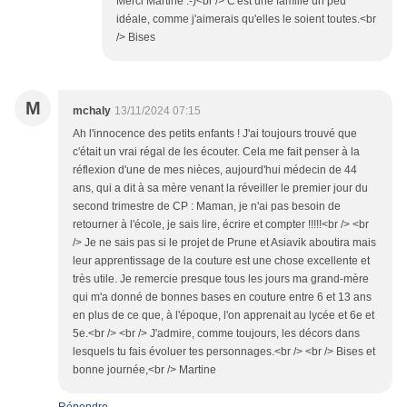
Merci Martine :-)<br /> C'est une famille un peu
idéale, comme j'aimerais qu'elles le soient toutes.<br
/> Bises
M
mchaly
13/11/2024 07:15
Ah l'innocence des petits enfants ! J'ai toujours trouvé que
c'était un vrai régal de les écouter. Cela me fait penser à la
réflexion d'une de mes nièces, aujourd'hui médecin de 44
ans, qui a dit à sa mère venant la réveiller le premier jour du
second trimestre de CP : Maman, je n'ai pas besoin de
retourner à l'école, je sais lire, écrire et compter !!!!!<br /> <br
/> Je ne sais pas si le projet de Prune et Asiavik aboutira mais
leur apprentissage de la couture est une chose excellente et
très utile. Je remercie presque tous les jours ma grand-mère
qui m'a donné de bonnes bases en couture entre 6 et 13 ans
en plus de ce que, à l'époque, l'on apprenait au lycée et 6e et
5e.<br /> <br /> J'admire, comme toujours, les décors dans
lesquels tu fais évoluer tes personnages.<br /> <br /> Bises et
bonne journée,<br /> Martine