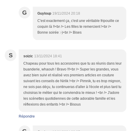
G
Guyloup
19/11/2024 20:18
C'est exactement ça, c'est une véritable fripouille ce
coquin là !!<br /> Les filles te remercient !<br />
Bonne soirée :-)<br /> Bises
S
soizic
13/11/2024 18:41
Chapeau pour tous les accessoires que tu as réunis dans leur
buanderie, whaouh ! Bravo !!!<br /> Super les grandes, vous
avez bien suivi et réalisé vos premiers articles en couture
suivant les conseils de Nirlik !<br /> Pimnik, tu es trop mignon,
ne sois pas déçu, tu continueras d'aller à l'école et plus tard tu
choisiras le métier qui te conviendra le mieux ! <br /> J'adore
les scénettes quotidiennes de cette adorable famille et les
réflexions des enfants !<br /> Bisous
Répondre