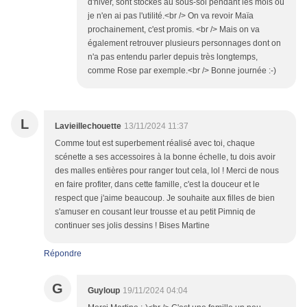
d'hiver, sont stockés au sous-sol pendant les mois où
je n'en ai pas l'utilité.<br /> On va revoir Maïa
prochainement, c'est promis. <br /> Mais on va
également retrouver plusieurs personnages dont on
n'a pas entendu parler depuis très longtemps,
comme Rose par exemple.<br /> Bonne journée :-)
L
Lavieillechouette
13/11/2024 11:37
Comme tout est superbement réalisé avec toi, chaque
scénette a ses accessoires à la bonne échelle, tu dois avoir
des malles entières pour ranger tout cela, lol ! Merci de nous
en faire profiter, dans cette famille, c'est la douceur et le
respect que j'aime beaucoup. Je souhaite aux filles de bien
s'amuser en cousant leur trousse et au petit Pimniq de
continuer ses jolis dessins ! Bises Martine
Répondre
G
Guyloup
19/11/2024 04:04