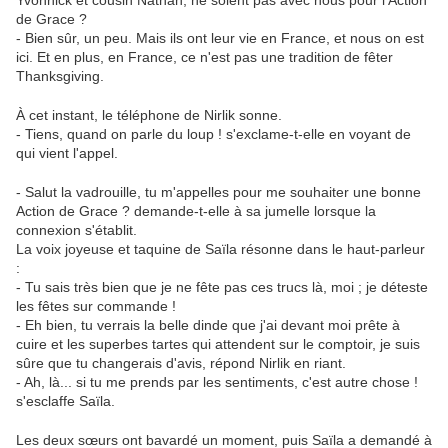
Yvonnick et cousin Nathan, ne soient pas avec nous pour l'Action
de Grace ?
- Bien sûr, un peu. Mais ils ont leur vie en France, et nous on est
ici. Et en plus, en France, ce n'est pas une tradition de fêter
Thanksgiving.
À cet instant, le téléphone de Nirlik sonne.
- Tiens, quand on parle du loup ! s'exclame-t-elle en voyant de
qui vient l'appel.
- Salut la vadrouille, tu m'appelles pour me souhaiter une bonne
Action de Grace ? demande-t-elle à sa jumelle lorsque la
connexion s'établit.
La voix joyeuse et taquine de Saïla résonne dans le haut-parleur
:
- Tu sais très bien que je ne fête pas ces trucs là, moi ; je déteste
les fêtes sur commande !
- Eh bien, tu verrais la belle dinde que j'ai devant moi prête à
cuire et les superbes tartes qui attendent sur le comptoir, je suis
sûre que tu changerais d'avis, répond Nirlik en riant.
- Ah, là... si tu me prends par les sentiments, c'est autre chose !
s'esclaffe Saïla.
Les deux sœurs ont bavardé un moment, puis Saïla a demandé à