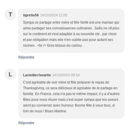
T
tigrette56
14/10/2024 11:00
Sympa ce partage entre mère et fille Nirlik est une maman qui
aime partager ses connaissances culinaires . Saîla ne vit plus
sur le continent et s'est adaptée à sa nouvelle vie , par choix
et par obligation mais elle n'en oublie pas pour autant ses
racines . <br /> Gros bisous du caillou .
Répondre
L
Lavieillechouette
14/10/2024 09:54
C'est agréable de voir mère et fille préparer le repas de
Thanksgiving, ce sera délicieux et agréable de le partage en
famille. En France, cela n'a pas le même impact, il y a d'autres
fêtes pour nous réunir mais c'est super sympa que les soeurs
aient pu converser avec humour. Bonne fête à vous tous, si
loin de nous ! Bises Martine
Répondre