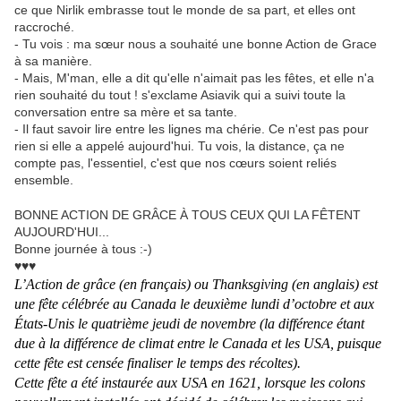
ce que Nirlik embrasse tout le monde de sa part, et elles ont
raccroché.
- Tu vois : ma sœur nous a souhaité une bonne Action de Grace
à sa manière.
- Mais, M'man, elle a dit qu'elle n'aimait pas les fêtes, et elle n'a
rien souhaité du tout ! s'exclame Asiavik qui a suivi toute la
conversation entre sa mère et sa tante.
- Il faut savoir lire entre les lignes ma chérie. Ce n'est pas pour
rien si elle a appelé aujourd'hui. Tu vois, la distance, ça ne
compte pas, l'essentiel, c'est que nos cœurs soient reliés
ensemble.
BONNE ACTION DE GRÂCE À TOUS CEUX QUI LA FÊTENT
AUJOURD'HUI...
Bonne journée à tous :-)
♥♥♥
L’Action de grâce (en français) ou Thanksgiving (en anglais) est
une fête célébrée au Canada le deuxième lundi d’octobre et aux
États-Unis le quatrième jeudi de novembre (la différence étant
due à la différence de climat entre le Canada et les USA, puisque
cette fête est censée finaliser le temps des récoltes).
Cette fête a été instaurée aux USA en 1621, lorsque les colons