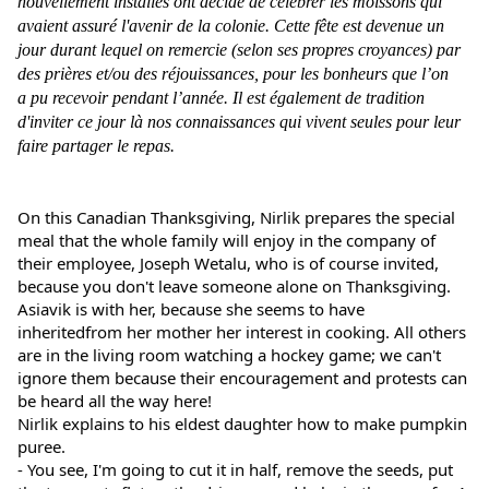
nouvellement installés ont décidé de célébrer les moissons qui
avaient assuré l'avenir de la colonie. Cette fête est devenue un
jour durant lequel on remercie (selon ses propres croyances) par
des prières et/ou des réjouissances, pour les bonheurs que l’on
a pu recevoir pendant l’année. Il est également de tradition
d'inviter ce jour là nos connaissances qui vivent seules pour leur
faire partager le repas.
On this Canadian Thanksgiving, Nirlik prepares the special 
meal that the whole family will enjoy in the company of 
their employee, Joseph Wetalu, who is of course invited, 
because you don't leave someone alone on Thanksgiving.
Asiavik is with her, because she seems to have 
inheritedfrom her mother her interest in cooking. All others 
are in the living room watching a hockey game; we can't 
ignore them because their encouragement and protests can 
be heard all the way here!
Nirlik explains to his eldest daughter how to make pumpkin 
puree.
- You see, I'm going to cut it in half, remove the seeds, put 