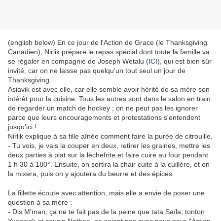
(english below) En ce jour de l'Action de Grace (le Thanksgiving
Canadien), Nirlik prépare le repas spécial dont toute la famille va
se régaler en compagnie de Joseph Wetalu (
ICI
), qui est bien sûr
invité, car on ne laisse pas quelqu'un tout seul un jour de
Thanksgiving.
Asiavik est avec elle, car elle semble avoir hérité de sa mère son
intérêt pour la cuisine. Tous les autres sont dans le salon en train
de regarder un match de hockey ; on ne peut pas les ignorer
parce que leurs encouragements et protestations s'entendent
jusqu'ici !
Nirlik explique à sa fille aînée comment faire la purée de citrouille.
- Tu vois, je vais la couper en deux, retirer les graines, mettre les
deux parties à plat sur la lèchefrite et faire cuire au four pendant
1 h 30 à 180°. Ensuite, on sortira la chair cuite à la cuillère, et on
la mixera, puis on y ajoutera du beurre et des épices.
La fillette écoute avec attention, mais elle a envie de poser une
question à sa mère :
- Dis M'man, ça ne te fait pas de la peine que tata Saïla, tonton