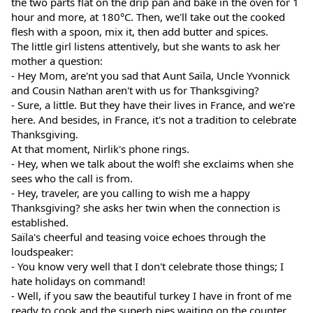
the two parts flat on the drip pan and bake in the oven for 1 
hour and more, at 180°C. Then, we'll take out the cooked 
flesh with a spoon, mix it, then add butter and spices.
The little girl listens attentively, but she wants to ask her 
mother a question:
- Hey Mom, are'nt you sad that Aunt Saïla, Uncle Yvonnick 
and Cousin Nathan aren't with us for Thanksgiving?
- Sure, a little. But they have their lives in France, and we're 
here. And besides, in France, it's not a tradition to celebrate 
Thanksgiving.
At that moment, Nirlik's phone rings.
- Hey, when we talk about the wolf! she exclaims when she 
sees who the call is from.
- Hey, traveler, are you calling to wish me a happy 
Thanksgiving? she asks her twin when the connection is 
established.
Saïla's cheerful and teasing voice echoes through the 
loudspeaker:
- You know very well that I don't celebrate those things; I 
hate holidays on command!
- Well, if you saw the beautiful turkey I have in front of me 
ready to cook and the superb pies waiting on the counter, 