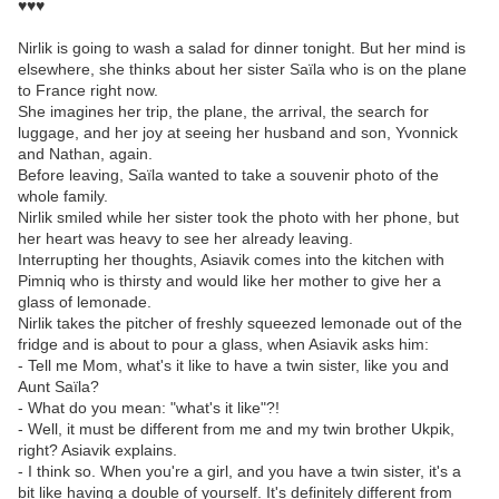
♥♥♥
Nirlik is going to wash a salad for dinner tonight. But her mind is
elsewhere, she thinks about her sister Saïla who is on the plane
to France right now.
She imagines her trip, the plane, the arrival, the search for
luggage, and her joy at seeing her husband and son, Yvonnick
and Nathan, again.
Before leaving, Saïla wanted to take a souvenir photo of the
whole family.
Nirlik smiled while her sister took the photo with her phone, but
her heart was heavy to see her already leaving.
Interrupting her thoughts, Asiavik comes into the kitchen with
Pimniq who is thirsty and would like her mother to give her a
glass of lemonade.
Nirlik takes the pitcher of freshly squeezed lemonade out of the
fridge and is about to pour a glass, when Asiavik asks him:
- Tell me Mom, what's it like to have a twin sister, like you and
Aunt Saïla?
- What do you mean: "what's it like"?!
- Well, it must be different from me and my twin brother Ukpik,
right? Asiavik explains.
- I think so. When you're a girl, and you have a twin sister, it's a
bit like having a double of yourself. It's definitely different from