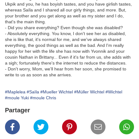
Ukpik and you, he has boyish tastes, and you have girlish tastes,
whereas Saïla and I shared all our girly things, and more. But,
your brother and you get along as well as my sister and I do,
that's the main thing.
- Did you share everything? Even though she was disabled?
- Absolutely everything. You know, I don't see her as disabled,
she is like that, it's normal for me, and we've always shared
everything, the good things as well as the bad. And I'm really
happy for her with the life she has now with Yvonnik and your
cousin Nathan in Brittany... Even if it's far from us, she adds with
a sigh; fortunately there's the internet to reduce the distances.
- Don't worry, Mom, we'll hear from her soon, she promised to
write to us as soon as she arrives.
#Maplelea
#Saïla
#Mueller Wichtel
#Müller Wichtel
#Wichtel
#moule Yuki
#moule Chris
Partager