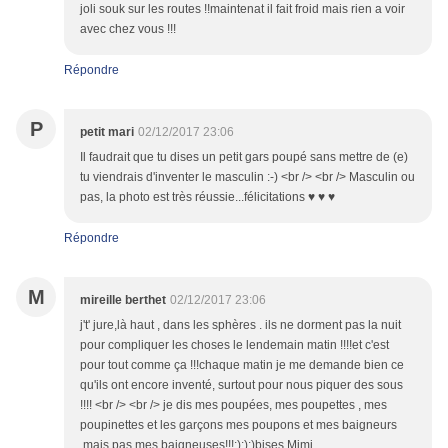
joli souk sur les routes !!maintenat il fait froid mais rien a voir
avec chez vous !!!
Répondre
P
petit mari
02/12/2017 23:06
Il faudrait que tu dises un petit gars poupé sans mettre de (e)
tu viendrais d'inventer le masculin :-) <br /> <br /> Masculin ou
pas, la photo est très réussie...félicitations ♥ ♥ ♥
Répondre
M
mireille berthet
02/12/2017 23:06
j't' jure,là haut , dans les sphères . ils ne dorment pas la nuit
pour compliquer les choses le lendemain matin !!!!et c'est
pour tout comme ça !!!chaque matin je me demande bien ce
qu'ils ont encore inventé, surtout pour nous piquer des sous
!!!! <br /> <br /> je dis mes poupées, mes poupettes , mes
poupinettes et les garçons mes poupons et mes baigneurs
,mais pas mes baigneuses!!!:):):)bises.Mimi.