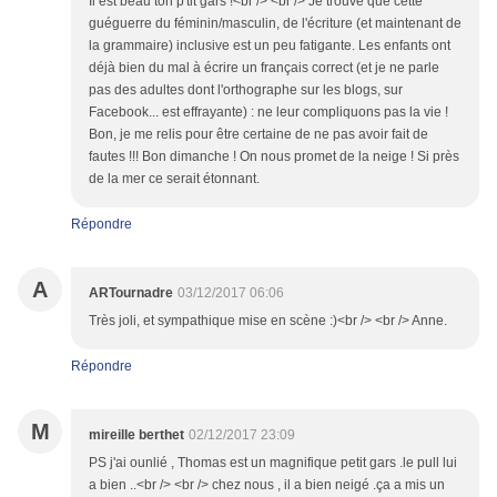
Il est beau ton p'tit gars !<br /> <br /> Je trouve que cette
guéguerre du féminin/masculin, de l'écriture (et maintenant de
la grammaire) inclusive est un peu fatigante. Les enfants ont
déjà bien du mal à écrire un français correct (et je ne parle
pas des adultes dont l'orthographe sur les blogs, sur
Facebook... est effrayante) : ne leur compliquons pas la vie !
Bon, je me relis pour être certaine de ne pas avoir fait de
fautes !!! Bon dimanche ! On nous promet de la neige ! Si près
de la mer ce serait étonnant.
Répondre
A
ARTournadre
03/12/2017 06:06
Très joli, et sympathique mise en scène :)<br /> <br /> Anne.
Répondre
M
mireille berthet
02/12/2017 23:09
PS j'ai ounlié , Thomas est un magnifique petit gars .le pull lui
a bien ..<br /> <br /> chez nous , il a bien neigé .ça a mis un