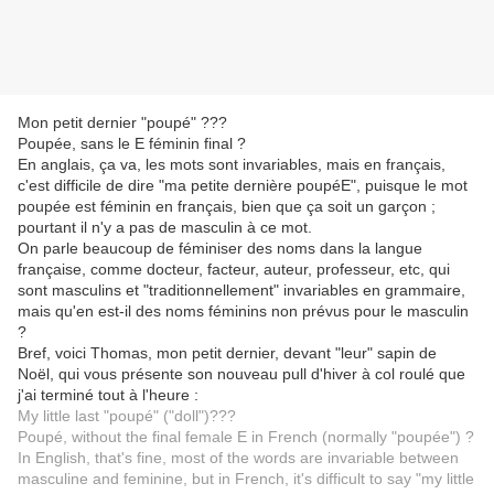
Mon petit dernier "poupé" ???
Poupée, sans le E féminin final ?
En anglais, ça va, les mots sont invariables, mais en français,
c'est difficile de dire "ma petite dernière poupéE", puisque le mot
poupée est féminin en français, bien que ça soit un garçon ;
pourtant il n'y a pas de masculin à ce mot.
On parle beaucoup de féminiser des noms dans la langue
française, comme docteur, facteur, auteur, professeur, etc, qui
sont masculins et "traditionnellement" invariables en grammaire,
mais qu'en est-il des noms féminins non prévus pour le masculin
?
Bref, voici Thomas, mon petit dernier, devant "leur" sapin de
Noël, qui vous présente son nouveau pull d'hiver à col roulé que
j'ai terminé tout à l'heure :
My little last "poupé" ("doll")???
Poupé, without the final female E in French (normally "poupée") ?
In English, that's fine, most of the words are invariable between
masculine and feminine, but in French, it's difficult to say "my little