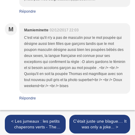
Répondre
M
Mamieminette
02/12/2017 22:03
C'est vrai qu'il n'y a pas de masculin pour le mot poupée qui
désigne aussi bien filles que garçons tandis que le mot
poupon masculin désigne aussi bien les poupées bébés des
deux sexes, la langue française est connue pour ses
exceptions qui confirment la règle :-D alors gardons le féminin
et si besoin accolons garçon au mot poupée ..<br /> <br />
Quoiqu'il en soit ta poupée Thomas est magnifique avec son
tout nouveau pull gris et ta photo superbe!<br /> <br /> Doux
weekend<br /> <br /> bises
Répondre
< Les jumeaux : les petits
C'était juste une blague.... It
chaperons verts - The
was only a joke... >
twins: little green