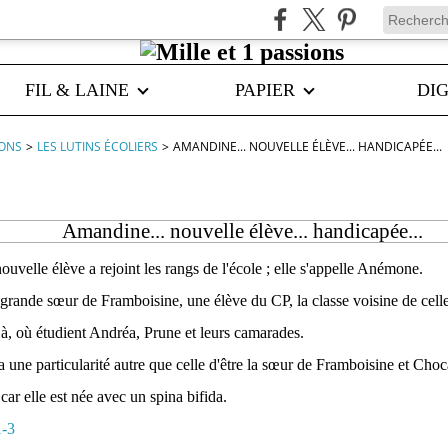
FIL & LAINE
PAPIER
DIG
IONS
>
LES LUTINS ÉCOLIERS
>
AMANDINE... NOUVELLE ÉLÈVE... HANDICAPÉE...
Amandine... nouvelle élève... handicapée...
ouvelle élève a rejoint les rangs de l'école ; elle s'appelle Anémone.
 grande
sœur
de Framboisine, une élève du CP, la classe voisine de cell
à, où étudient Andréa, Prune et leurs camarades.
une particularité autre que celle d'être la
sœur
de Framboisine et Chocap
 car elle est née avec un spina bifida.