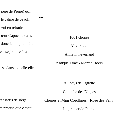
e père de Prune) qui
---
 le calme de ce joli
ient en retraite.
sœur
Capucine dans
1001 choses
 donc fait la première
Alix tricote
 a se joindre à la
Anna in neverland
Antique Lilac - Martha Boers
sse dans laquelle elle
Au pays de Tigrette
Galanthe des Neiges
ransferts de siège
Chéries et Mini-Corollines - Rose des Vent
é précisé que c'était
Le grenier de Patmo