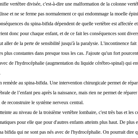
nifie vertèbre divisée, c'est-à-dire une malformation de la colonne vertéb
glisse et ne se ferme pas normalement ce qui endommage la moelle épini
nséquences du spina-bifida dépendent de quelle vertèbre est affectée et d
varient donc pour chaque enfant, et de ce fait les conséquences sont dive
t aller de la perte de sensibilité jusqu'à la paralysie. L'incontinence fait
s plus constantes dans presque tous les cas. J'ajoute qu'un fort pourcen
 avec de l'hydrocéphalie (augmentation du liquide cérébro-spinal) qui ent
.
un remède au spina-bifida. Une intervention chirurgicale permet de répar
brale de l’enfant peu après la naissance, mais rien ne permet de réparer 
e reconstruire le système nerveux central.
teinte au niveau de la troisième vertèbre lombaire, c'est très bas et les
tiques pour elle que pour d'autres enfants atteints plus haut. De plus el
a bifida qui ne sont pas nés avec de l'hydrocéphalie. On pourrait dire q