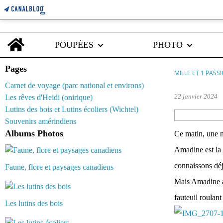
Home
POUPÉES
PHOTO
Pages
MILLE ET 1 PASS
Carnet de voyage (parc national et environs)
22 janvier 2024
Les rêves d'Heidi (onirique)
Lutins des bois et Lutins écoliers (Wichtel)
Souvenirs amérindiens
Albums Photos
Ce matin, une n
Amadine est la
connaissons déj
Faune, flore et paysages canadiens
Mais Amadine a 
fauteuil roulant
Les lutins des bois