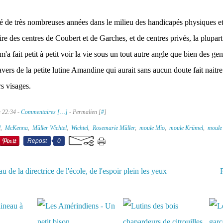
illé de très nombreuses années dans le milieu des handicapés physiques 
aire des centres de Coubert et de Garches, et de centres privés, la plupa
m'a fait petit à petit voir la vie sous un tout autre angle que bien des gen
ers de la petite lutine Amandine qui aurait sans aucun doute fait naitr
rs visages.
à 22:34 -
Commentaires [
…
]
- Permalien [
#
]
l
,
McKenna
,
Müller Wichtel
,
Wichtel
,
Rosemarie Müller
,
moule Mio
,
moule Krümel
,
moule
Repost
0
u de la directrice de l'école, de l'espoir plein les yeux
aussi :