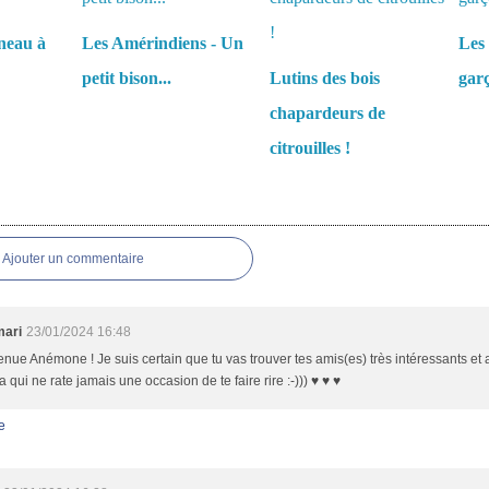
neau à
Les Amérindiens - Un
Les 
petit bison...
Lutins des bois
garç
chapardeurs de
citrouilles !
es
Ajouter un commentaire
mari
23/01/2024 16:48
nue Anémone ! Je suis certain que tu vas trouver tes amis(es) très intéressants et 
 qui ne rate jamais une occasion de te faire rire :-))) ♥ ♥ ♥
e