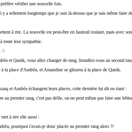
 préfère vérifier une nouvelle fois.
 il y a tellement longtemps que je suis là-dessus que je sais même faire 
ttent à rire. La nouvelle est peut-être en fauteuil roulant, mais avec son 
jà toute leur sympathie.
dréa et Qanik, vous allez changer de rang. Installez-vous au second ra
 à la place d'Andréa, et Amandine se glissera à la place de Qanik.
uaq et Andréa échangent leurs places, cette dernière lui dit en riant :
tre au premier rang, c'est pas drôle, on ne peut même pas faire une bêtise
met à rire elle aussi :
ndréa, pourquoi t'avais-je donc placée au premier rang alors ?!