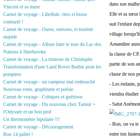
dans son malhe
Vincent et sa muse
Elle et sa
sœur
Carnet de voyage - Libellule. rires et bisou
contrarié !
suit l'enfant de
Carnet de voyage - Ourse, oursons, et touriste
village lorsqu'i
stupide
Amandine aurait
Carnet de voyage - Allons faire le tour du Lac des
Nations à Sherbrooke
la classe de CP.
Carnet de voyage - La tristesse de Christophe
partie de son an
Transformation d'une Land Rover Barbie pour les
classe de nos pe
pompiers
Carnet de voyage - un campeur mal embouché
- Les enfants, 
Nouveau venu, graphisme et poésie
viendra étudier
Carnet de voyage - Critiques et guérison
- Salut Anémone
Carnet de voyage - Du nouveau chez Tamsir +
l'Odyssée et un bon prof
Un thermomètre bipolaire !!!
- Bon, on va te 
Carnet de voyage - Découragement
entre ton fauteu
Bon 14 juillet !