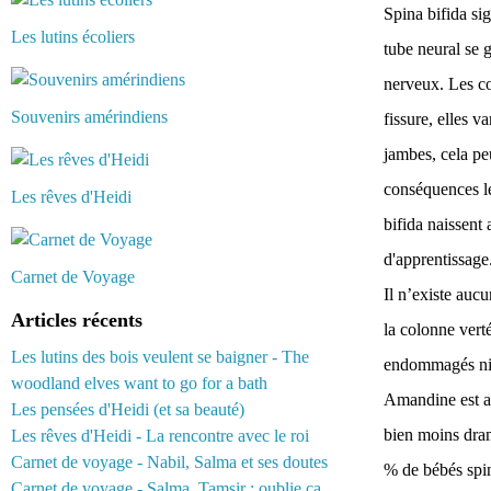
Spina bifida sig
Les lutins écoliers
tube neural se 
nerveux. Les co
Souvenirs amérindiens
fissure, elles 
jambes, cela peu
conséquences le
Les rêves d'Heidi
bifida naissent
d'apprentissage
Carnet de Voyage
Il n’existe auc
Articles récents
la colonne verté
Les lutins des bois veulent se baigner - The
endommagés ni d
woodland elves want to go for a bath
Amandine est at
Les pensées d'Heidi (et sa beauté)
bien moins drama
Les rêves d'Heidi - La rencontre avec le roi
Carnet de voyage - Nabil, Salma et ses doutes
% de bébés spin
Carnet de voyage - Salma, Tamsir : oublie ça...