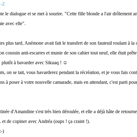
 le dialogue et se met à sourire. "Cette fille blonde a l'air drôlement a
ie avec elle".
 plus tard, Anémone avait fait le transfert de son fauteuil roulant à la 
son coussin anti-escarres et munie de son cahier tout neuf, elle était prê
ou plutôt à bavarder avec Sikuaq ! ☺
nts, on se tait, vous bavarderez pendant la récréation, et je vous fais co
ns à poser à votre nouvelle camarade, mais en attendant, c'est parti pour
inée d'Amandine s'est très bien déroulée, et elle a déjà hâte de retourne
 et de copiner avec Andréa (oups ! ça craint !).
-)