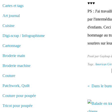
♥♥♥
Cartes et tags
PS : J'ai trava
Art journal
par l'intermédi
Cuisine
d'enfants. Ceci 
hommage au trav
Digi-scrap / Infographisme
sourires sur leu
Cartonnage
Broderie main
Posté par Guyloup 
Tags:
American Gir
Broderie machine
Couture
Patchwork, Quilt
Dans le burea
Couture pour poupée
Vous aimerez 
Tricot pour poupée