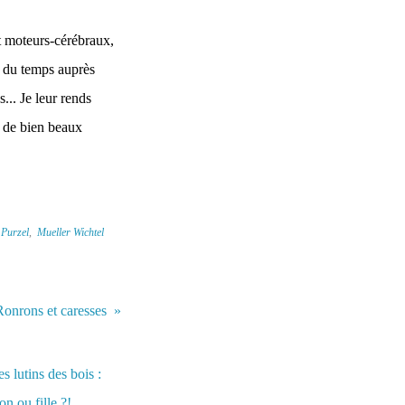
et moteurs-cérébraux,
rt du temps auprès
s... Je leur rends
e de bien beaux
 Purzel
,
Mueller Wichtel
Ronrons et caresses