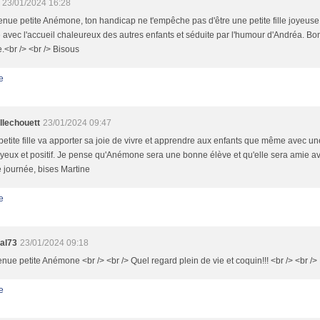
23/01/2024 16:28
nue petite Anémone, ton handicap ne t'empêche pas d'être une petite fille joyeuse
e avec l'accueil chaleureux des autres enfants et séduite par l'humour d'Andréa. B
e.<br /> <br /> Bisous
e
llechouett
23/01/2024 09:47
petite fille va apporter sa joie de vivre et apprendre aux enfants que même avec un
oyeux et positif. Je pense qu'Anémone sera une bonne élève et qu'elle sera amie a
 journée, bises Martine
e
al73
23/01/2024 09:18
nue petite Anémone <br /> <br /> Quel regard plein de vie et coquin!!! <br /> <br />
e