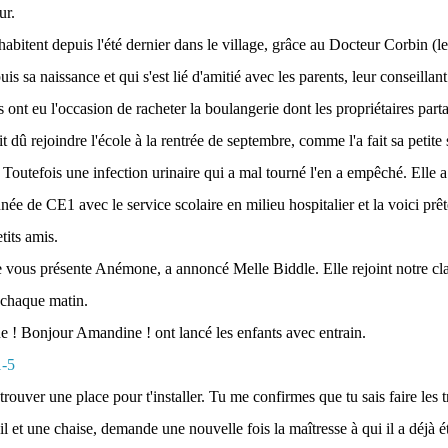
ur.
habitent depuis l'été dernier dans le village, grâce au Docteur Corbin (l
puis sa naissance et qui s'est lié d'amitié avec les parents, leur conseillant
ls ont eu l'occasion de racheter la boulangerie dont les propriétaires parta
 dû rejoindre l'école à la rentrée de septembre, comme l'a fait sa petite
 Toutefois une infection urinaire qui a mal tourné l'en a empêché. Elle a
née de CE1 avec le service scolaire en milieu hospitalier et la voici prête
tits amis.
je vous présente Anémone, a annoncé Melle Biddle. Elle rejoint notre cla
 chaque matin.
 ! Bonjour Amandine ! ont lancé les enfants avec entrain.
trouver une place pour t'installer. Tu me confirmes que tu sais faire les t
il et une chaise, demande une nouvelle fois la maîtresse à qui il a déjà ét