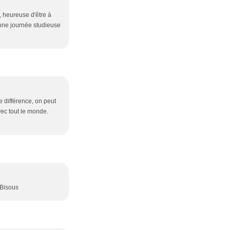
, heureuse d'être à
onne journée studieuse
e différence, on peut
vec tout le monde.
 Bisous