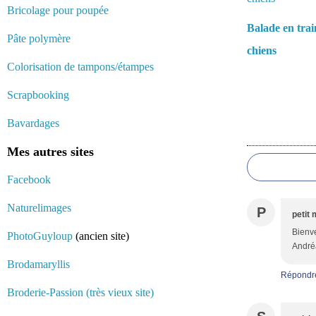
Bricolage pour poupée
Balade en trai
Pâte polymère
chiens
Colorisation de tampons/étampes
Scrapbooking
Bavardages
Commentair
Mes autres sites
Facebook
Naturelimages
P
petit 
Bienve
PhotoGuyloup
(ancien site)
Andréa
Brodamaryllis
Répondr
Broderie-Passion (très vieux site)