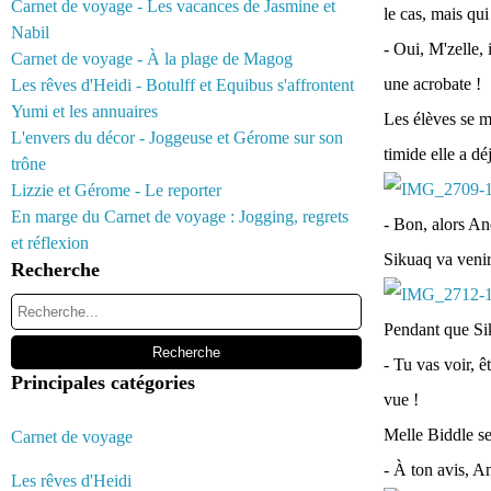
Carnet de voyage - Les vacances de Jasmine et
le cas, mais qui
Nabil
- Oui, M'zelle,
Carnet de voyage - À la plage de Magog
une acrobate !
Les rêves d'Heidi - Botulff et Equibus s'affrontent
Yumi et les annuaires
Les élèves se me
L'envers du décor - Joggeuse et Gérome sur son
timide elle a dé
trône
Lizzie et Gérome - Le reporter
En marge du Carnet de voyage : Jogging, regrets
- Bon, alors An
et réflexion
Sikuaq va venir
Recherche
Pendant que Sik
- Tu vas voir, ê
Principales catégories
vue !
Melle Biddle se 
Carnet de voyage
- À ton avis, A
Les rêves d'Heidi