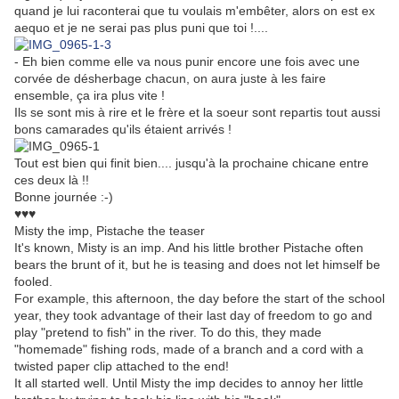
quand je lui raconterai que tu voulais m'embêter, alors on est ex
aequo et je ne serai pas plus puni que toi !....
- Eh bien comme elle va nous punir encore une fois avec une
corvée de désherbage chacun, on aura juste à les faire
ensemble, ça ira plus vite !
Ils se sont mis à rire et le frère et la soeur sont repartis tout aussi
bons camarades qu'ils étaient arrivés !
Tout est bien qui finit bien.... jusqu'à la prochaine chicane entre
ces deux là !!
Bonne journée :-)
♥♥♥
Misty the imp, Pistache the teaser
It's known, Misty is an imp. And his little brother Pistache often
bears the brunt of it, but he is teasing and does not let himself be
fooled.
For example, this afternoon, the day before the start of the school
year, they took advantage of their last day of freedom to go and
play "pretend to fish" in the river. To do this, they made
"homemade" fishing rods, made of a branch and a cord with a
twisted paper clip attached to the end!
It all started well. Until Misty the imp decides to annoy her little