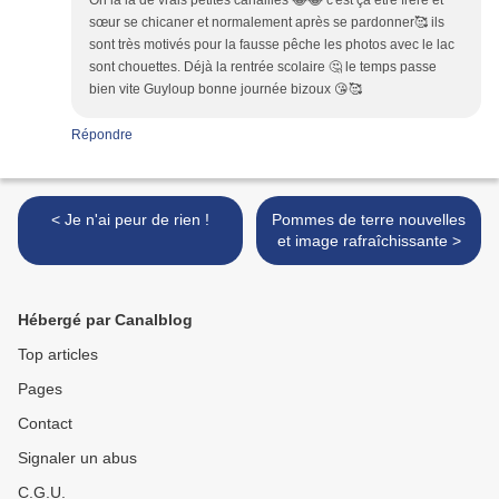
Oh la la de vrais petites canailles 😂😂 c'est ça être frère et
sœur se chicaner et normalement après se pardonner🥰 ils
sont très motivés pour la fausse pêche les photos avec le lac
sont chouettes. Déjà la rentrée scolaire 🤔 le temps passe
bien vite Guyloup bonne journée bizoux 😘🥰
Répondre
< Je n'ai peur de rien !
Pommes de terre nouvelles
et image rafraîchissante >
Hébergé par Canalblog
Top articles
Pages
Contact
Signaler un abus
C.G.U.