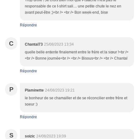
Trop drôle ! Je crois bien moi que Pistache n'est pas le
responsable de ce t-shirt sali.... une petite chute le nez en
avant peut-être ;)<br /> <br /> Bon week-end, bise
Répondre
C
Chantal73
25/08/2023 13:34
quelle belle entente finalement entre le frère et la sœur !<br />
<br /> Bonne journée<br /> <br /> Bisous<br /> <br /> Chantal
Répondre
P
Plaminette
24/08/2023 19:21
le bonheur de se chamailler et de se réconcilier entre frère et
soeur :)
Répondre
S
soizic
24/08/2023 19:09