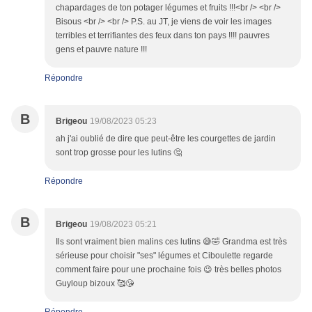
chapardages de ton potager légumes et fruits !!!<br /> <br />
Bisous <br /> <br /> P.S. au JT, je viens de voir les images
terribles et terrifiantes des feux dans ton pays !!!! pauvres
gens et pauvre nature !!!
Répondre
B
Brigeou
19/08/2023 05:23
ah j'ai oublié de dire que peut-être les courgettes de jardin
sont trop grosse pour les lutins 🤔
Répondre
B
Brigeou
19/08/2023 05:21
Ils sont vraiment bien malins ces lutins 😅🤣 Grandma est très
sérieuse pour choisir "ses" légumes et Ciboulette regarde
comment faire pour une prochaine fois 😉 très belles photos
Guyloup bizoux 🥰😘