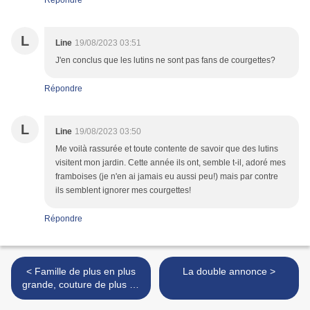
Répondre
L
Line
19/08/2023 03:51
J'en conclus que les lutins ne sont pas fans de courgettes?
Répondre
L
Line
19/08/2023 03:50
Me voilà rassurée et toute contente de savoir que des lutins
visitent mon jardin. Cette année ils ont, semble t-il, adoré mes
framboises (je n'en ai jamais eu aussi peu!) mais par contre
ils semblent ignorer mes courgettes!
Répondre
< Famille de plus en plus
La double annonce >
grande, couture de plus en
plus petite