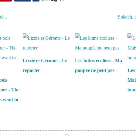
i...
Splatch, p
aussi :
Lizzie et Gérome - Le
Les lutins écoliers - Ma
reporter
poupée ne peut pas
Les 
bois
Mais
gner - The
boug
s want to
es