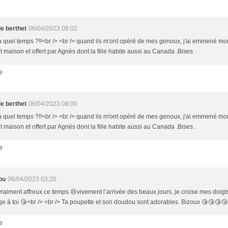
le berthet
06/04/2023 08:02
a quel temps ?!!<br /> <br /> quand ils m'ont opéré de mes genoux, j'ai emmené mo
it maison et offert par Agnès dont la fille habite aussi au Canada .Bises .
e
le berthet
06/04/2023 08:00
a quel temps ?!!<br /> <br /> quand ils m'ont opéré de mes genoux, j'ai emmené mo
it maison et offert par Agnès dont la fille habite aussi au Canada .Bises .
e
ou
06/04/2023 03:20
vraiment affreux ce temps 😢vivement l’arrivée des beaux jours, je croise mes doigts
e à toi 😘<br /> <br /> Ta poupette et son doudou sont adorables. Bizoux 😘😘😘
e