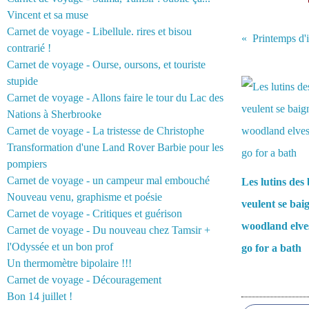
Vincent et sa muse
Carnet de voyage - Libellule. rires et bisou
Printemps d'ic
contrarié !
Carnet de voyage - Ourse, oursons, et touriste
Vous aimerez 
stupide
Carnet de voyage - Allons faire le tour du Lac des
Nations à Sherbrooke
Carnet de voyage - La tristesse de Christophe
Transformation d'une Land Rover Barbie pour les
pompiers
Carnet de voyage - un campeur mal embouché
Les lutins des 
Nouveau venu, graphisme et poésie
veulent se bai
Carnet de voyage - Critiques et guérison
woodland elve
Carnet de voyage - Du nouveau chez Tamsir +
l'Odyssée et un bon prof
go for a bath
Un thermomètre bipolaire !!!
Carnet de voyage - Découragement
Commentair
Bon 14 juillet !