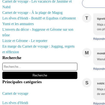
Carnet de voyage - Les vacances de Jasmine et
Nabil
Carnet de voyage - À la plage de Magog
T
Les rêves d'Heidi - Botulff et Equibus s'affrontent
tigret
Yumi et les annuaires
Maja a
L'envers du décor - Joggeuse et Gérome sur son
ces ph
trône
Répondr
Lizzie et Gérome - Le reporter
En marge du Carnet de voyage : Jogging, regrets
et réflexion
M
monde
Recherche
Waouh,
Répondr
Principales catégories
S
soizic
Maja a
Carnet de voyage
de ver
Les rêves d'Heidi
Répondr