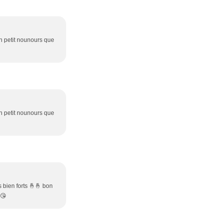
n petit nounours que
n petit nounours que
 bien forts 🤞🤞 bon
😘