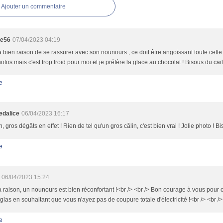
Ajouter un commentaire
te56
07/04/2023 04:19
 bien raison de se rassurer avec son nounours , ce doit être angoissant toute cette 
otos mais c'est trop froid pour moi et je préfère la glace au chocolat ! Bisous du cail
e
dalice
06/04/2023 16:17
 gros dégâts en effet ! Rien de tel qu'un gros câlin, c'est bien vrai ! Jolie photo ! Bi
e
06/04/2023 15:24
 raison, un nounours est bien réconfortant !<br /> <br /> Bon courage à vous pour
glas en souhaitant que vous n'ayez pas de coupure totale d'électricité !<br /> <br /
e