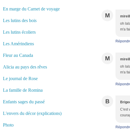
En marge du Carnet de voyage
M
mireil
Les lutins des bois
oh lal
m'a fa
Les lutins écoliers
Répondr
Les Amérindiens
Fleur au Canada
M
mireil
Alicia au pays des rêves
oh lal
m'a fa
Le journal de Rose
Répondr
La famille de Romina
B
Enfants sages du passé
Brige
C'est 
L'envers du décor (explications)
courag
Photo
Répondr