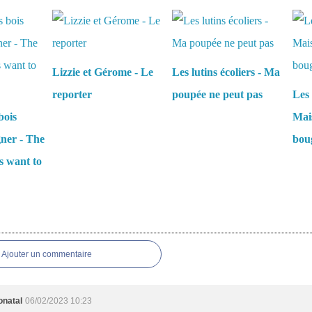
aussi :
Lizzie et Gérome - Le
Les lutins écoliers - Ma
reporter
poupée ne peut pas
Les 
bois
Mais
gner - The
boug
s want to
es
Ajouter un commentaire
onatal
06/02/2023 10:23