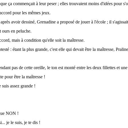
 que ça commençait à leur peser ; elles trouvaient moins d'idées pour s'o
'accord pour les mêmes jeux.
après avoir dessiné, Grenadine a proposé de jouer à l'école ; il s'agissait
t ours en peluche.
accord, mais à condition qu'elle soit la maîtresse.
esté : étant la plus grande, c'est elle qui devait être la maîtresse, Pralin
endant pas de cette oreille, le ton est monté entre les deux fillettes et une
ite pour être la maîtresse !
je suis assez grande !
 que NON !
 si... je le suis, je te dis !