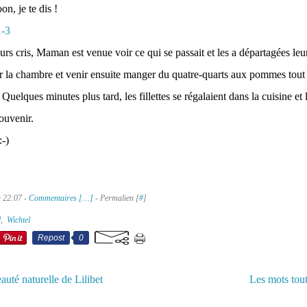
, je te dis !
urs cris, Maman est venue voir ce qui se passait et les a départagées le
er la chambre et venir ensuite manger du quatre-quarts aux pommes tout 
Quelques minutes plus tard, les fillettes se régalaient dans la cuisine et l
ouvenir.
-)
à 22:07 -
Commentaires [
…
]
- Permalien [
#
]
l
,
Wichtel
Repost
0
auté naturelle de Lilibet
Les mots tout 