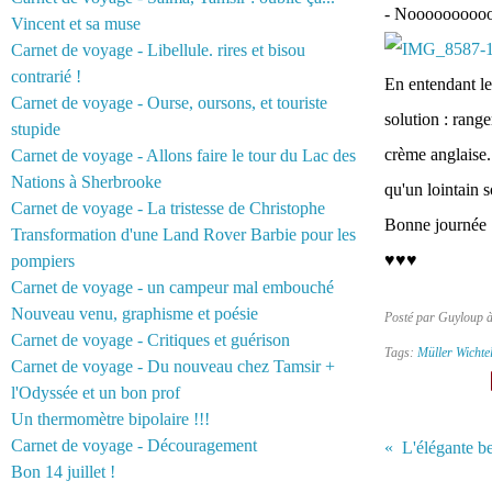
- Nooooooooooon
Vincent et sa muse
Carnet de voyage - Libellule. rires et bisou
contrarié !
En entendant le
Carnet de voyage - Ourse, oursons, et touriste
solution : rang
stupide
crème anglaise. 
Carnet de voyage - Allons faire le tour du Lac des
Nations à Sherbrooke
qu'un lointain s
Carnet de voyage - La tristesse de Christophe
Bonne journée :
Transformation d'une Land Rover Barbie pour les
♥♥♥
pompiers
Carnet de voyage - un campeur mal embouché
Nouveau venu, graphisme et poésie
Posté par Guyloup 
Carnet de voyage - Critiques et guérison
Tags:
Müller Wichte
Carnet de voyage - Du nouveau chez Tamsir +
l'Odyssée et un bon prof
Un thermomètre bipolaire !!!
Carnet de voyage - Découragement
L'élégante be
Bon 14 juillet !