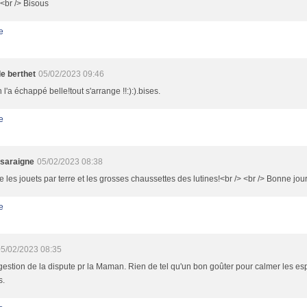
 <br /> Bisous
e
le berthet
05/02/2023 09:46
n l'a échappé belle!tout s'arrange !!:):).bises.
e
saraigne
05/02/2023 08:38
e les jouets par terre et les grosses chaussettes des lutines!<br /> <br /> Bonne jo
e
5/02/2023 08:35
gestion de la dispute pr la Maman. Rien de tel qu'un bon goûter pour calmer les espr
s.