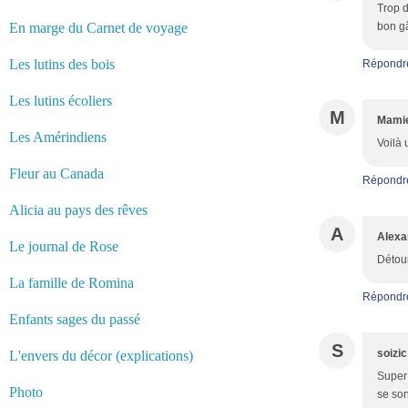
Trop d
En marge du Carnet de voyage
bon gâ
Les lutins des bois
Répondr
Les lutins écoliers
M
Mamie
Les Amérindiens
Voilà 
Fleur au Canada
Répondr
Alicia au pays des rêves
A
Alexa
Le journal de Rose
Détour
La famille de Romina
Répondr
Enfants sages du passé
S
soizic
L'envers du décor (explications)
Super 
Photo
se son