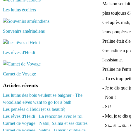
Mais on sentait
Les lutins écoliers
plus toujours d
Cet après-midi, 
Souvenirs amérindiens
leurs poupées e
Praline était d'
Grenadine a prot
Les rêves d'Heidi
l'assistante.
Praline ne l'ent
Carnet de Voyage
- Tu es trop pet
Articles récents
- Je te dis que 
Les lutins des bois veulent se baigner - The
- Non !
woodland elves want to go for a bath
- Si !
Les pensées d'Heidi (et sa beauté)
- Moi je te dis
Les rêves d'Heidi - La rencontre avec le roi
Carnet de voyage - Nabil, Salma et ses doutes
- Si... si ... si...
Carnet de voyage - Salma, Tamsir : oublie ça...