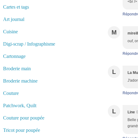
<br />
Cartes et tags
Répondr
Art journal
Cuisine
M
mireil
ouf, o
Digi-scrap / Infographisme
Répondr
Cartonnage
Broderie main
L
La Mu
Broderie machine
J'ador
Couture
Répondr
Patchwork, Quilt
L
Line
0
Couture pour poupée
Belle 
grand
Tricot pour poupée