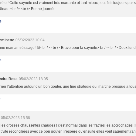
rôle ! Cette saynète est vraiment très marrante et tant mieux, tout finit toujours par 
teau. <br /> <br /> Bonne journée
e
minette
06/02/2023 10:04
une maman très sage! 😅<br /> <br /> Bravo pour la saynète.<br /> <br /> Doux lundi
e
ndra Rose
05/02/2023 18:05
ner l'attention autour d'un bon goûter, une fine stratégie qui marche presque à tous
e
05/02/2023 15:58
les grosses chaussettes chaudes ! c'est normal dans les fratries les accrochages 
t vite réconciliées avec ce bon goûter ! j'espère qu'ensuite elles vont sagement ran