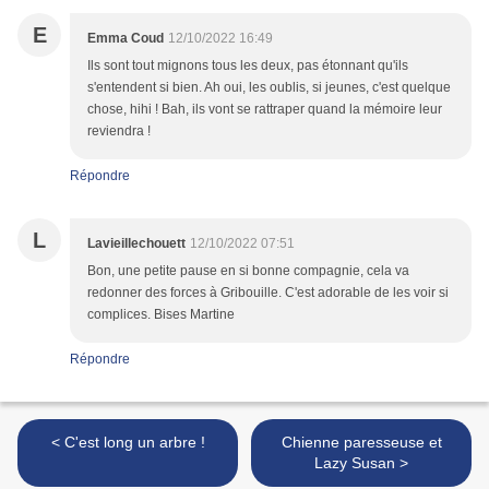
E
Emma Coud
12/10/2022 16:49
Ils sont tout mignons tous les deux, pas étonnant qu'ils
s'entendent si bien. Ah oui, les oublis, si jeunes, c'est quelque
chose, hihi ! Bah, ils vont se rattraper quand la mémoire leur
reviendra !
Répondre
L
Lavieillechouett
12/10/2022 07:51
Bon, une petite pause en si bonne compagnie, cela va
redonner des forces à Gribouille. C'est adorable de les voir si
complices. Bises Martine
Répondre
< C'est long un arbre !
Chienne paresseuse et
Lazy Susan >