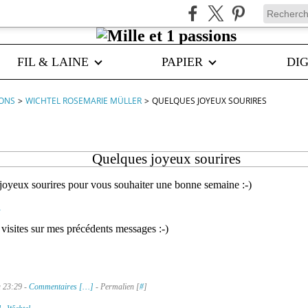
FIL & LAINE
PAPIER
DIG
IONS
>
WICHTEL ROSEMARIE MÜLLER
>
QUELQUES JOYEUX SOURIRES
Quelques joyeux sourires
joyeux sourires pour vous souhaiter une bonne semaine :-)
visites sur mes précédents messages :-)
à 23:29 -
Commentaires [
…
]
- Permalien [
#
]