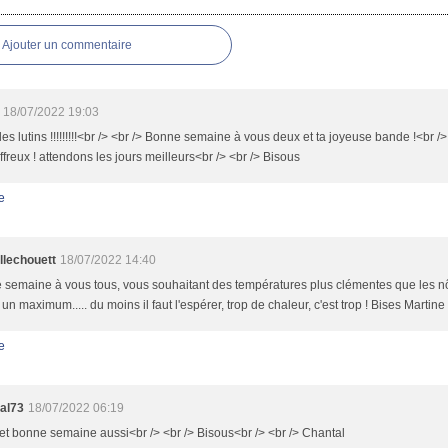
es
Ajouter un commentaire
18/07/2022 19:03
les lutins !!!!!!!!!<br /> <br /> Bonne semaine à vous deux et ta joyeuse bande !<br /> 
affreux ! attendons les jours meilleurs<br /> <br /> Bisous
e
llechouett
18/07/2022 14:40
 semaine à vous tous, vous souhaitant des températures plus clémentes que les n
t un maximum..... du moins il faut l'espérer, trop de chaleur, c'est trop ! Bises Martine
e
al73
18/07/2022 06:19
et bonne semaine aussi<br /> <br /> Bisous<br /> <br /> Chantal