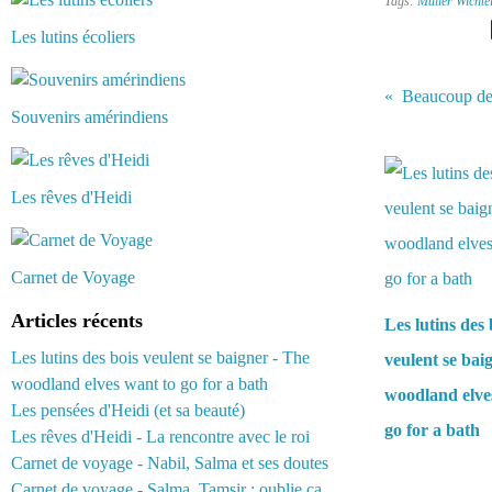
Tags:
Müller Wichte
Les lutins écoliers
Beaucoup de f
Souvenirs amérindiens
Vous aimerez 
Les rêves d'Heidi
Carnet de Voyage
Articles récents
Les lutins des 
Les lutins des bois veulent se baigner - The
veulent se bai
woodland elves want to go for a bath
woodland elve
Les pensées d'Heidi (et sa beauté)
go for a bath
Les rêves d'Heidi - La rencontre avec le roi
Carnet de voyage - Nabil, Salma et ses doutes
Carnet de voyage - Salma, Tamsir : oublie ça...