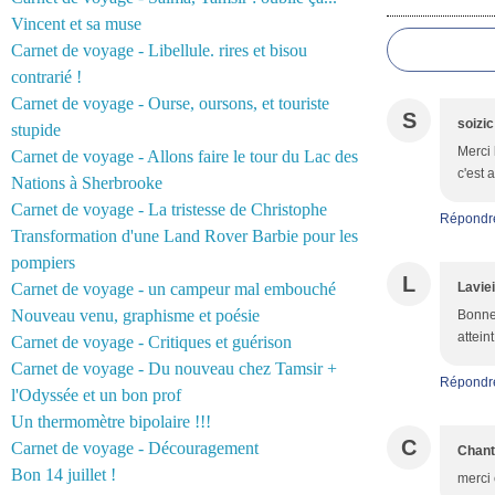
Commentair
Vincent et sa muse
Carnet de voyage - Libellule. rires et bisou
contrarié !
Carnet de voyage - Ourse, oursons, et touriste
S
soizic
stupide
Merci 
Carnet de voyage - Allons faire le tour du Lac des
c'est 
Nations à Sherbrooke
Carnet de voyage - La tristesse de Christophe
Répondr
Transformation d'une Land Rover Barbie pour les
pompiers
L
Carnet de voyage - un campeur mal embouché
Laviei
Nouveau venu, graphisme et poésie
Bonne
attein
Carnet de voyage - Critiques et guérison
Carnet de voyage - Du nouveau chez Tamsir +
Répondr
l'Odyssée et un bon prof
Un thermomètre bipolaire !!!
C
Carnet de voyage - Découragement
Chant
Bon 14 juillet !
merci 