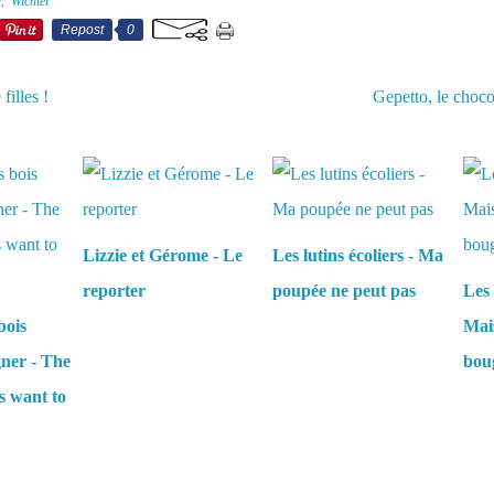
l
,
Wichtel
Repost
0
illes !
Gepetto, le chocol
aussi :
Lizzie et Gérome - Le
Les lutins écoliers - Ma
reporter
poupée ne peut pas
Les 
bois
Mais
gner - The
boug
s want to