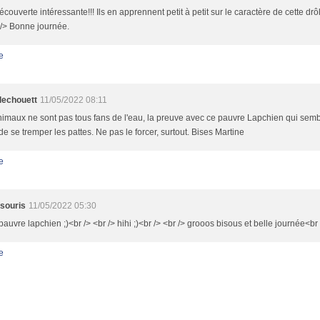
couverte intéressante!!! Ils en apprennent petit à petit sur le caractère de cette drôl
 /> Bonne journée.
e
llechouett
11/05/2022 08:11
imaux ne sont pas tous fans de l'eau, la preuve avec ce pauvre Lapchien qui sembl
 de se tremper les pattes. Ne pas le forcer, surtout. Bises Martine
e
souris
11/05/2022 05:30
pauvre lapchien ;)<br /> <br /> hihi ;)<br /> <br /> grooos bisous et belle journée<br 
e