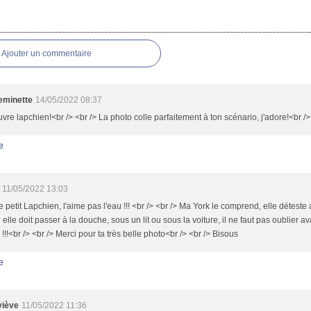
es
Ajouter un commentaire
minette
14/05/2022 08:37
vre lapchien!<br /> <br /> La photo colle parfaitement à ton scénario, j'adore!<br />
e
11/05/2022 13:03
 petit Lapchien, l'aime pas l'eau !!! <br /> <br /> Ma York le comprend, elle déteste
elle doit passer à la douche, sous un lit ou sous la voiture, il ne faut pas oublier a
 !!!<br /> <br /> Merci pour ta très belle photo<br /> <br /> Bisous
e
iève
11/05/2022 11:36