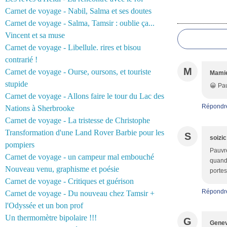
Carnet de voyage - Nabil, Salma et ses doutes
Commentair
Carnet de voyage - Salma, Tamsir : oublie ça...
Vincent et sa muse
Carnet de voyage - Libellule. rires et bisou
contrarié !
M
Carnet de voyage - Ourse, oursons, et touriste
Mamie
stupide
😀 Pau
Carnet de voyage - Allons faire le tour du Lac des
Répondr
Nations à Sherbrooke
Carnet de voyage - La tristesse de Christophe
Transformation d'une Land Rover Barbie pour les
S
soizic
pompiers
Pauvre
Carnet de voyage - un campeur mal embouché
quand 
Nouveau venu, graphisme et poésie
portes
Carnet de voyage - Critiques et guérison
Répondr
Carnet de voyage - Du nouveau chez Tamsir +
l'Odyssée et un bon prof
Un thermomètre bipolaire !!!
G
Genev