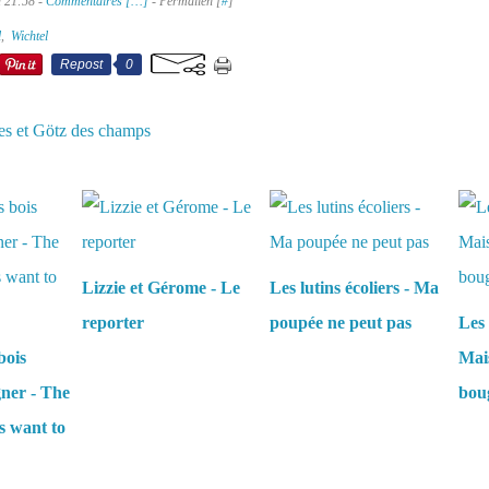
à 21:58 -
Commentaires [
…
]
- Permalien [
#
]
l
,
Wichtel
Repost
0
les et Götz des champs
aussi :
Lizzie et Gérome - Le
Les lutins écoliers - Ma
reporter
poupée ne peut pas
Les 
bois
Mais
gner - The
boug
s want to