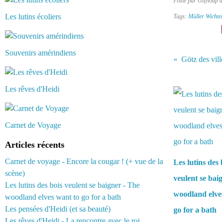
Posté par Guyloup 
Les lutins écoliers
Tags:
Müller Wichte
Souvenirs amérindiens
Götz des vil
Vous aimerez 
Les rêves d'Heidi
Carnet de Voyage
Articles récents
Carnet de voyage - Encore la cougar ! (+ vue de la
Les lutins des 
scène)
veulent se bai
Les lutins des bois veulent se baigner - The
woodland elve
woodland elves want to go for a bath
Les pensées d'Heidi (et sa beauté)
go for a bath
Les rêves d'Heidi - La rencontre avec le roi