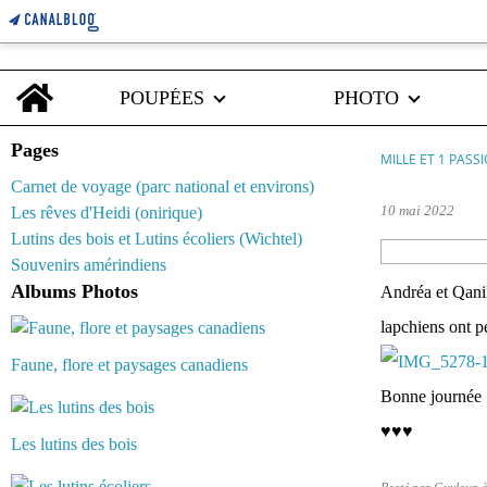
Home
POUPÉES
PHOTO
Pages
MILLE ET 1 PASS
Carnet de voyage (parc national et environs)
10 mai 2022
Les rêves d'Heidi (onirique)
Lutins des bois et Lutins écoliers (Wichtel)
Souvenirs amérindiens
Albums Photos
Andréa et Qanik
lapchiens ont pe
Faune, flore et paysages canadiens
Bonne journée :
♥♥♥
Les lutins des bois