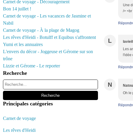
Carnet de voyage - Découragement
Une dé
Bon 14 juillet !
/> <br
Carnet de voyage - Les vacances de Jasmine et
Nabil
Répondr
Carnet de voyage - À la plage de Magog
Les rêves d'Heidi - Botulff et Equibus s'affrontent
L
laviei
Yumi et les annuaires
Les an
L'envers du décor - Joggeuse et Gérome sur son
l'idée
trône
Lizzie et Gérome - Le reporter
Répondr
Recherche
N
Natou
Oh le 
Principales catégories
Répondr
Carnet de voyage
Les rêves d'Heidi