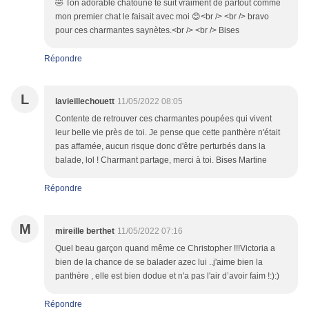
🤣 Ton adorable chatoune te suit vraiment de partout comme
mon premier chat le faisait avec moi 😊<br /> <br /> bravo
pour ces charmantes saynètes.<br /> <br /> Bises
Répondre
L
lavieillechouett
11/05/2022 08:05
Contente de retrouver ces charmantes poupées qui vivent
leur belle vie près de toi. Je pense que cette panthère n'était
pas affamée, aucun risque donc d'être perturbés dans la
balade, lol ! Charmant partage, merci à toi. Bises Martine
Répondre
M
mireille berthet
11/05/2022 07:16
Quel beau garçon quand même ce Christopher !!!Victoria a
bien de la chance de se balader azec lui ..j'aime bien la
panthère , elle est bien dodue et n'a pas l'air d’avoir faim !:):)
Répondre