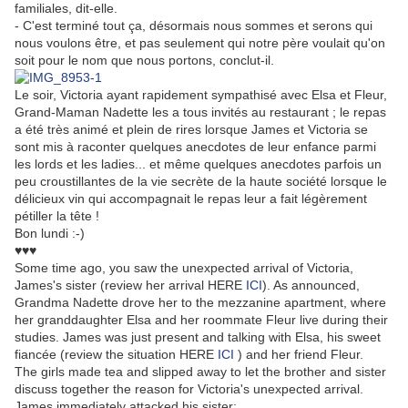
familiales, dit-elle.
- C'est terminé tout ça, désormais nous sommes et serons qui
nous voulons être, et pas seulement qui notre père voulait qu'on
soit pour le nom que nous portons, conclut-il.
Le soir, Victoria ayant rapidement sympathisé avec Elsa et Fleur,
Grand-Maman Nadette les a tous invités au restaurant ; le repas
a été très animé et plein de rires lorsque James et Victoria se
sont mis à raconter quelques anecdotes de leur enfance parmi
les lords et les ladies... et même quelques anecdotes parfois un
peu croustillantes de la vie secrète de la haute société lorsque le
délicieux vin qui accompagnait le repas leur a fait légèrement
pétiller la tête !
Bon lundi :-)
♥♥♥
Some time ago, you saw the unexpected arrival of Victoria,
James's sister (review her arrival HERE
ICI
). As announced,
Grandma Nadette drove her to the mezzanine apartment, where
her granddaughter Elsa and her roommate Fleur live during their
studies. James was just present and talking with Elsa, his sweet
fiancée (review the situation HERE
ICI
) and her friend Fleur.
The girls made tea and slipped away to let the brother and sister
discuss together the reason for Victoria's unexpected arrival.
James immediately attacked his sister: