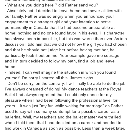
- What are you doing here ? did Father send you?
- Absolutely not. I decided to leave home and sever all ties with
our family. Father was so angry when you announced your
engagement to a stranger girl and your intention to settle
permanently in Canada that life had become unbearable at
home; nothing and no one found favor in his eyes. His character
has always been impossible, but this was worse than ever. As in a
discussion I told him that we did not know the girl you had chosen
and that he should not judge her before having met her, he
particularly took it out on me. Your example gave me courage
and I in turn decided to follow my path, find a job and leave
home.
- Indeed, I can well imagine the situation in which you found
yourself. I'm sorry I started all this, James sighs.
- Don't be sorry, on the contrary: I will finally be able to do the job
I've always dreamed of doing! My dance teachers at the Royal
Ballet had always regretted that I could only dance for my
pleasure when I had been following the professional level for
years... It was just "my fun while waiting for marriage" as Father
used to say with so many contempt for a possible career as a
ballerina. Well, my teachers and the ballet master were thrilled
when I told them that I had decided on a career and needed to
find work in Canada as soon as possible. Less than a week later,