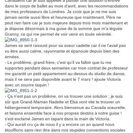
Canadiens car je suis appelée à passer une audition d'entrée
dans le corps de ballet au mois d'avril, avec les recommandations
de mes professeurs de Londres. Je crois que je ne me suis
jamais sentie aussi libre et heureuse que maintenant. Père ne
peut rien faire car je suis majeure depuis trois mois maintenant et
je dispose désormais à ma guise de la somme que m'a léguée
Granny, ce qui me permet de voir venir en toute sérénité.
James se sent rassuré pour sa soeur cadette car il ne l'avait pas
vu être aussi calme, rayonnante et épanouie depuis bien des
années.
- Le problème, grand frère, c'est qu'il va falloir que tu me
supportes pendant deux semaines car mon contrat de professeur
me garantit un petit appartement au-dessus du studio de danse,
mais il ne sera pas disponible avant le 7 mars ! ajoute Victoria
avec un sourire taquin !
- Ça n'est pas un problème, on va trouver une solution ; je suis
sûr que Grand-Maman Nadette et Elsa vont vite te trouver un
hébergement temporaire. Alors bienvenue au Canada soeurette,
et faisons ensemble face à nos propres destins à notre guise !
s'est exclamé James en tapant dans la main de Victoria.
- Qui aurait cru ça de nous il y a encore un an quand nous
étouffions sans rien dire dans nos stupides conventions sociales