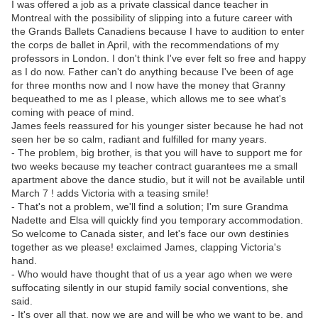
I was offered a job as a private classical dance teacher in
Montreal with the possibility of slipping into a future career with
the Grands Ballets Canadiens because I have to audition to enter
the corps de ballet in April, with the recommendations of my
professors in London. I don't think I've ever felt so free and happy
as I do now. Father can't do anything because I've been of age
for three months now and I now have the money that Granny
bequeathed to me as I please, which allows me to see what's
coming with peace of mind.
James feels reassured for his younger sister because he had not
seen her be so calm, radiant and fulfilled for many years.
- The problem, big brother, is that you will have to support me for
two weeks because my teacher contract guarantees me a small
apartment above the dance studio, but it will not be available until
March 7 ! adds Victoria with a teasing smile!
- That's not a problem, we'll find a solution; I'm sure Grandma
Nadette and Elsa will quickly find you temporary accommodation.
So welcome to Canada sister, and let's face our own destinies
together as we please! exclaimed James, clapping Victoria's
hand.
- Who would have thought that of us a year ago when we were
suffocating silently in our stupid family social conventions, she
said.
- It's over all that, now we are and will be who we want to be, and