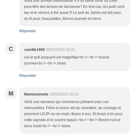
Voilà une arrivée intéressante !!! Il va falloir sortir ou créer
peut-être des tenues de danseuse? En tout cas, les pulls sont
top et le service à thé aussi !!! Le pull de James est fait avec
du fil pour chaussettes. Bonne journée et merci.
Répondre
C
camille1900
28/02/2022 08:20
oui le pull jacquard est magnifiqe<br /> <br /> bonne
journee<br /> <br /> bises
Répondre
M
Mamieminette
28/02/2022 08:19
Voilà une semaine qui commence joliment avec ces
retrouvailles. Frère et soeur ont du caractère, du courage et
prennent LEUR vie en main. Bravo à eux. Et bravo à toi pour
cette saynète et le sourire taquin.<br /> <br /> Bonne nuit et
doux lundi<br /> <br /> bises