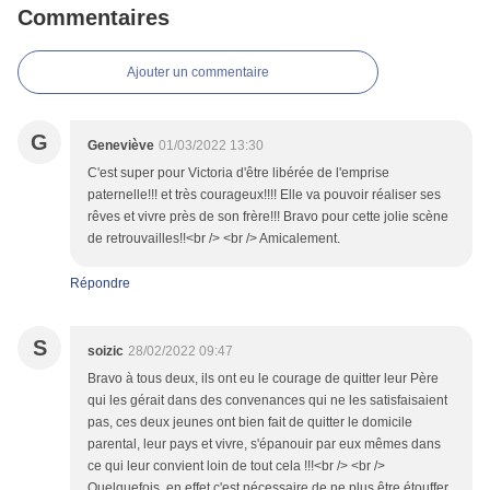
Commentaires
Ajouter un commentaire
G
Geneviève
01/03/2022 13:30
C'est super pour Victoria d'être libérée de l'emprise
paternelle!!! et très courageux!!!! Elle va pouvoir réaliser ses
rêves et vivre près de son frère!!! Bravo pour cette jolie scène
de retrouvailles!!<br /> <br /> Amicalement.
Répondre
S
soizic
28/02/2022 09:47
Bravo à tous deux, ils ont eu le courage de quitter leur Père
qui les gérait dans des convenances qui ne les satisfaisaient
pas, ces deux jeunes ont bien fait de quitter le domicile
parental, leur pays et vivre, s'épanouir par eux mêmes dans
ce qui leur convient loin de tout cela !!!<br /> <br />
Quelquefois, en effet c'est nécessaire de ne plus être étouffer