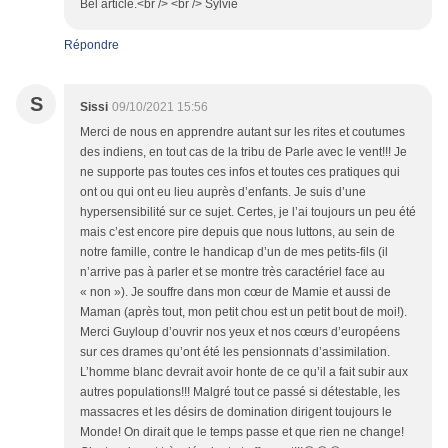
Bel article.<br /> <br /> Sylvie
Répondre
S
Sissi
09/10/2021 15:56
Merci de nous en apprendre autant sur les rites et coutumes
des indiens, en tout cas de la tribu de Parle avec le vent!!! Je
ne supporte pas toutes ces infos et toutes ces pratiques qui
ont ou qui ont eu lieu auprès d’enfants. Je suis d’une
hypersensibilité sur ce sujet. Certes, je l’ai toujours un peu été
mais c’est encore pire depuis que nous luttons, au sein de
notre famille, contre le handicap d’un de mes petits-fils (il
n’arrive pas à parler et se montre très caractériel face au
« non »). Je souffre dans mon cœur de Mamie et aussi de
Maman (après tout, mon petit chou est un petit bout de moi!).
Merci Guyloup d’ouvrir nos yeux et nos cœurs d’européens
sur ces drames qu’ont été les pensionnats d’assimilation.
L’homme blanc devrait avoir honte de ce qu’il a fait subir aux
autres populations!!! Malgré tout ce passé si détestable, les
massacres et les désirs de domination dirigent toujours le
Monde! On dirait que le temps passe et que rien ne change!