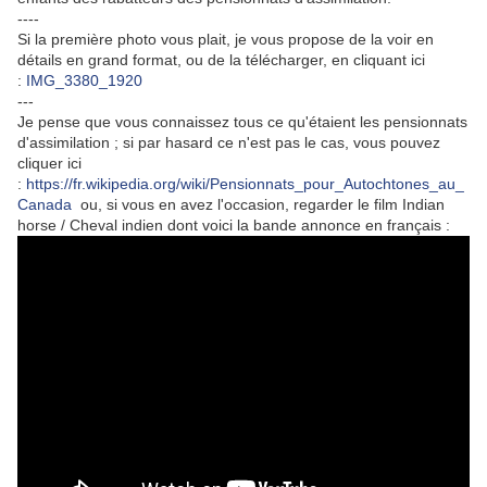
----
Si la première photo vous plait, je vous propose de la voir en
détails en grand format, ou de la télécharger, en cliquant ici
:
IMG_3380_1920
---
Je pense que vous connaissez tous ce qu'étaient les pensionnats
d'assimilation ; si par hasard ce n'est pas le cas, vous pouvez
cliquer ici
:
https://fr.wikipedia.org/wiki/Pensionnats_pour_Autochtones_au_
Canada
ou, si vous en avez l'occasion, regarder le film Indian
horse / Cheval indien dont voici la bande annonce en français :