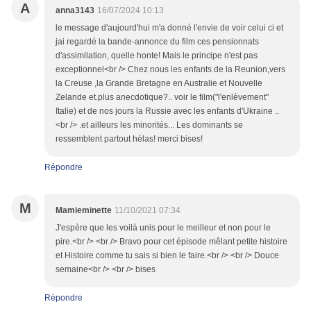
A
anna3143
16/07/2024 10:13
le message d'aujourd'hui m'a donné l'envie de voir celui ci et
jai regardé la bande-annonce du film ces pensionnats
d'assimilation, quelle honte! Mais le principe n'est pas
exceptionnel<br /> Chez nous les enfants de la Reunion,vers
la Creuse ,la Grande Bretagne en Australie et Nouvelle
Zelande et.plus anecdotique?.. voir le film("l'enlèvement"
Italie) et de nos jours la Russie avec les enfants d'Ukraine ..
<br /> .et ailleurs les minorités... Les dominants se
ressemblent partout hélas! merci bises!
Répondre
M
Mamieminette
11/10/2021 07:34
J'espère que les voilà unis pour le meilleur et non pour le
pire.<br /> <br /> Bravo pour cet épisode mêlant petite histoire
et Histoire comme tu sais si bien le faire.<br /> <br /> Douce
semaine<br /> <br /> bises
Répondre