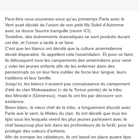
Peut-être vous souvenez-vous qu'au printemps Parle avec le
Vent avait décidé de l'union de son petit-fils Soleil d'Automne
avec sa douce Sourire tranquille (revoir
ICI)
.
Toutefois, des événements dramatiques se sont produits durant
cet été, et l'union a tardé à se faire.
C'est que les blancs ont décidé que la culture amérindienne
devait disparaitre. Ils appellent cela l'assimilation. Et pour ce faire,
ils débusquent tous les campements des amérindiens pour venir
y voler les jeunes enfants afin de les enfermer dans des
pensionnats où on leur fera oublier de force leur langue, leurs
traditions et leur famille.
Jusqu'ici, les blancs n'avaient pas connaissance du campement
d'été
du
clan
Miskwaadesi (= de la Tortue peinte)
de la tribu
des
Minode'e (Généreux), mais ils ont fini par découvrir son
existence.
Bison blanc, le vieux chef de la tribu, a longuement discuté avec
Parle ave le vent, la Miidev du clan. Ils ont décidé que tous les
tipis sous les lesquels vivent les plus jeunes partiraient avec le
chef beaucoup plus loin dans les profondeurs de la forêt, pour les
protéger des voleurs d'enfants.
Afin de tromper les rabatteurs, ils ont laissé en place quatre tipis