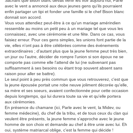
Sachant que Bison blanc devait venir les voir aujourd'hui, Parle
avec le vent a annoncé aux deux jeunes gens qu'ils pourraient
enfin partager un tipi et fonder une famille si le chef Bison blanc
donnait son accord.
Vous vous attendiez peut-être à ce qu'un mariage amérindien
ressemble au moins un petit peu à un mariage tel que vous les
connaissez, avec une cérémonie et une fête. Dans ce cas, vous
faisiez erreur. Pour ces gens simples, les unions font partie de la
vie, elles n'ont pas à être célébrées comme des événements
extraordinaires ; d'autant plus que la jeune femme peut très bien,
un jour ou l'autre, décider de rompre l'union si son époux ne se
comporte pas comme elle l'attend de lui (ne subvenant pas
suffisamment à ses besoins ou étant trop souvent absent sans
raison pour aller se battre).
Le seul point à peu près commun que vous retrouverez, c'est que
la jeune épousée portait une robe neuve joliment décorée qu'elle,
sa mère et ses soeurs, avaient confectionnée pour cette occasion
depuis longtemps, qui lui durera toute sa vie et qu'elle portera
aux cérémonies.
En présence du chamane (ici, Parle avec le vent, la Midev, ou
femme médecine), du chef de la tribu, et de tous ceux du clan qui
veulent être présents, la jeune femme s'approche avec le jeune
homme de son choix et demande au chef à être unie avec lui. Eh
oui, système matriarcal oblige, c'est la femme qui décide !