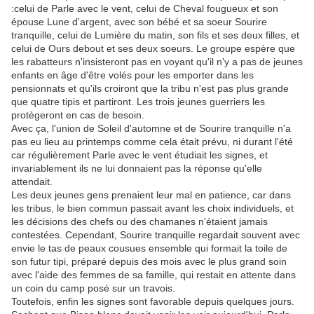
:celui de Parle avec le vent, celui de Cheval fougueux et son
épouse Lune d'argent, avec son bébé et sa soeur Sourire
tranquille, celui de Lumière du matin, son fils et ses deux filles, et
celui de Ours debout et ses deux soeurs. Le groupe espère que
les rabatteurs n'insisteront pas en voyant qu'il n'y a pas de jeunes
enfants en âge d'être volés pour les emporter dans les
pensionnats et qu'ils croiront que la tribu n'est pas plus grande
que quatre tipis et partiront. Les trois jeunes guerriers les
protègeront en cas de besoin.
Avec ça, l'union de Soleil d'automne et de Sourire tranquille n'a
pas eu lieu au printemps comme cela était prévu, ni durant l'été
car régulièrement Parle avec le vent étudiait les signes, et
invariablement ils ne lui donnaient pas la réponse qu'elle
attendait.
Les deux jeunes gens prenaient leur mal en patience, car dans
les tribus, le bien commun passait avant les choix individuels, et
les décisions des chefs ou des chamanes n'étaient jamais
contestées. Cependant, Sourire tranquille regardait souvent avec
envie le tas de peaux cousues ensemble qui formait la toile de
son futur tipi, préparé depuis des mois avec le plus grand soin
avec l'aide des femmes de sa famille, qui restait en attente dans
un coin du camp posé sur un travois.
Toutefois, enfin les signes sont favorable depuis quelques jours.