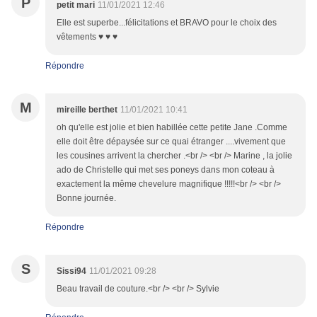
P
petit mari
11/01/2021 12:46
Elle est superbe...félicitations et BRAVO pour le choix des
vêtements ♥ ♥ ♥
Répondre
M
mireille berthet
11/01/2021 10:41
oh qu'elle est jolie et bien habillée cette petite Jane .Comme
elle doit être dépaysée sur ce quai étranger ....vivement que
les cousines arrivent la chercher .<br /> <br /> Marine , la jolie
ado de Christelle qui met ses poneys dans mon coteau à
exactement la même chevelure magnifique !!!!!<br /> <br />
Bonne journée.
Répondre
S
Sissi94
11/01/2021 09:28
Beau travail de couture.<br /> <br /> Sylvie