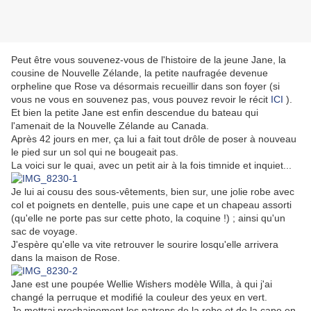
Peut être vous souvenez-vous de l'histoire de la jeune Jane, la
cousine de Nouvelle Zélande, la petite naufragée devenue
orpheline que Rose va désormais recueillir dans son foyer (si
vous ne vous en souvenez pas, vous pouvez revoir le récit
ICI
).
Et bien la petite Jane est enfin descendue du bateau qui
l'amenait de la Nouvelle Zélande au Canada.
Après 42 jours en mer, ça lui a fait tout drôle de poser à nouveau
le pied sur un sol qui ne bougeait pas.
La voici sur le quai, avec un petit air à la fois timnide et inquiet...
Je lui ai cousu des sous-vêtements, bien sur, une jolie robe avec
col et poignets en dentelle, puis une cape et un chapeau assorti
(qu'elle ne porte pas sur cette photo, la coquine !) ; ainsi qu'un
sac de voyage.
J'espère qu'elle va vite retrouver le sourire losqu'elle arrivera
dans la maison de Rose.
Jane est une poupée Wellie Wishers modèle Willa, à qui j'ai
changé la perruque et modifié la couleur des yeux en vert.
Je mettrai prochainement les patrons de la robe et de la cape en