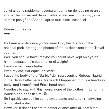
Je lui ai donc rapidement cousu un pantalon de jogging et un t-
shirt en lui conseillant de se mettre au régime. Toutefois, ça ne
semble pas gêner Ariane ; après tout, c'est l'essentiel.
Bonne journée :-)
♥♥♥
-----------
It's been a while since you've seen Eric, the director of the
national park, among the photos of the backpackers in the Travel
Journal.
Well, you should have; maybe you could have kept an eye on
him... because he's put on a lot of weight!
Here's a before-and-after.
Even my cat, Harlequin, noticed!!
I used the body of the "Barbie" doll representing Rubeus Hagrid
in the Harry Potter series, for which I happened to buy a headless
body, and I transferred Eric's head onto it.
Needless to say, with this figure, none of the clothes I had for my
Barbies and Kens fit him! 😁
So I quickly sewed him some sweatpants and a t-shirt, advising
him to start a diet.
However, it doesn't seem to bother Ariane; after all, that's the