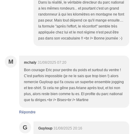
Dans la réalité, le véritable directeur du parc national
a les mêmes rondeurs... et pourtant c'est un grand
randonneur à qui les kilomètres en montagne ne font
pas peur. Mais tout dépend ce qu'il mange ensuite....
la formule "après l'effort, le réconfort" semble très
appliquée chez lui et le mot régime n'est peut être
pas dans son vocabulaire !! <br /> Bonne journée :-)
M
mchaly
31/08/2025 07:20
Bon courage Eric pour perdre du poids et surtout du ventre !
C'est parfois impossible (je ne le sais que trop bien !) alors
remercie Guyloup qui t'a cousu un superbe ensemble jogging
et tee-shirt. Si cela ne gêne pas Ariane après tout, et toi non
plus, alors reste bien comme tu es. Et profite du parc national
que tu diriges.<br /> Bises<br /> Martine
Répondre
G
Guyloup
31/08/2025 20:16