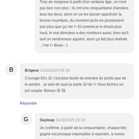
Trop de maigreur à partir d'un certaine âge, ce n'est
pas bon non plus ; ils ont une cinquantaine d'années
tous les deux, alors on va les laisser apprécier la
bonne nourriture, du moment qu'ils ne grossissent
pas plus que ça.<br /> Et comme je le disais plus
haut, le vrai directeur a des rondeurs aussi, bien qu'il
soit un randonneur aguerri, alors ça fait plus réaliste
...!<br /> Bises :-)
B
Brigeou
31/08/2025 06:36
Courage Eric 😉 c'est plus facile de prendre du poids que de
le perdre... je sais de quoi je parle 😉<br /> Vous formez un
joli couple. Bizoux 😘 🥰
Répondre
G
Guyloup
31/08/2025 20:18
Je confirme, à partir de la cinquantaine, chaque kilo
gagné est presque impossible à reperdre, à moins