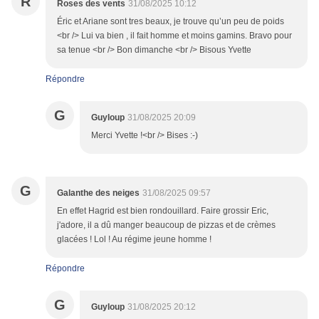
R
Roses des vents
31/08/2025 10:12
Éric et Ariane sont tres beaux, je trouve qu’un peu de poids
<br /> Lui va bien , il fait homme et moins gamins. Bravo pour
sa tenue <br /> Bon dimanche <br /> Bisous Yvette
Répondre
G
Guyloup
31/08/2025 20:09
Merci Yvette !<br /> Bises :-)
G
Galanthe des neiges
31/08/2025 09:57
En effet Hagrid est bien rondouillard. Faire grossir Eric,
j'adore, il a dû manger beaucoup de pizzas et de crèmes
glacées ! Lol ! Au régime jeune homme !
Répondre
G
Guyloup
31/08/2025 20:12