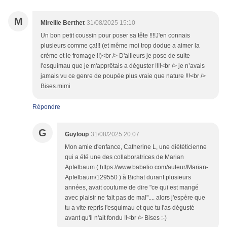
M
Mireille Berthet
31/08/2025 15:10
Un bon petit coussin pour poser sa tête !!!!J'en connais
plusieurs comme ça!!! (et même moi trop dodue a aimer la
crème et le fromage !!)<br /> D'ailleurs je pose de suite
l'esquimau que je m'apprêtais a déguster !!!!<br /> je n’avais
jamais vu ce genre de poupée plus vraie que nature !!!<br />
Bises.mimi
Répondre
G
Guyloup
31/08/2025 20:07
Mon amie d'enfance, Catherine L, une diététicienne
qui a été une des collaboratrices de Marian
Apfelbaum ( https://www.babelio.com/auteur/Marian-
Apfelbaum/129550 ) à Bichat durant plusieurs
années, avait coutume de dire "ce qui est mangé
avec plaisir ne fait pas de mal".... alors j'espère que
tu a vite repris l'esquimau et que tu l'as dégusté
avant qu'il n'ait fondu !!<br /> Bises :-)