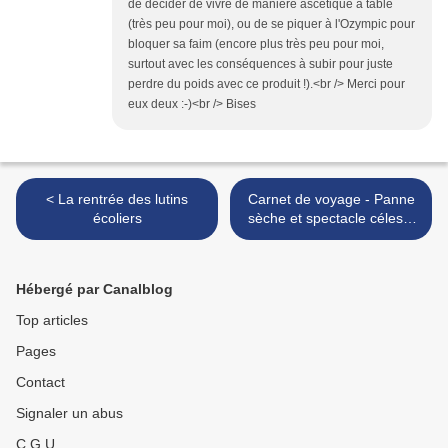
de décider de vivre de manière ascétique à table
(très peu pour moi), ou de se piquer à l'Ozympic pour
bloquer sa faim (encore plus très peu pour moi,
surtout avec les conséquences à subir pour juste
perdre du poids avec ce produit !).<br /> Merci pour
eux deux :-)<br /> Bises
< La rentrée des lutins
Carnet de voyage - Panne
écoliers
sèche et spectacle céleste
>
Hébergé par Canalblog
Top articles
Pages
Contact
Signaler un abus
C.G.U.