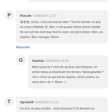
P
Pascale
31/08/2025 11:37
😄😄😄, bravo, c'est une bonne idée ! Tout le monde n'a pas
un corps d'athlète 😉. Bon, il est quand même mieux habillé
de son joli tee-shirt que tout nu avec son gros bidon. Alles, au
régime ! Bon courage ! Bises
Répondre
G
Guyloup
31/08/2025 20:08
Merci pour lui ! c'est sûr qu'avec des fringues, on
arrive mieux à dissimuler les formes "dérangeantes" !
<br /> Pour ce qui est du régime, c'est à suivre, on
verra bien.<br /> Bises :-)
T
tigrette56
31/08/2025 11:28
Un Eric un peu enrobé , c'est rassurant !!! Ils forment un