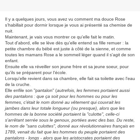
Il y a quelques jours, vous avez vu comment ma douce Rose
s'habillait pour dormir lorsque je vous ai présenté sa chemise de
nuit.
Maintenant, je vais vous montrer ce qu'elle fait le matin.
Tout d'abord, elle se lève dès qu'elle entend sa fille remuer : la
petite chambre du bébé est juste à côté de la sienne, et comme
toutes les mamans Rose a le sommeil léger quand il s'agit de son
enfant.
Ensuite elle va réveiller son jeune frère et sa jeune soeur, pour
qu'ils se préparent pour l'école.
Lorsqu'elle revient dans sa chambre, elle fait sa toilette avec l'eau
de la cruche.
Elle enfile son "pantalon" (
autrefois, les femmes portaient aussi
des pantalons : que ça soit pour les hommes ou pour les
femmes, c'était le nom donné au vêtement qui couvrait les
jambes dans leur totale longueur (ou presque), alors que les
hommes de la bonne société portaient la "
culotte
", celle-ci
s'arrêtant serrée sous le genoux, portées avec des bas. Du reste,
le nom de "sans culottes", donné aux révolutionnaires français en
1789, venait du fait que les hommes du peuple portaient des
pantalons - longs - alors que les aristocrates portaient des