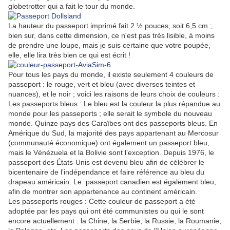
globetrotter qui a fait le tour du monde.
La hauteur du passeport imprimé fait 2 ½ pouces, soit 6,5 cm ;
bien sur, dans cette dimension, ce n'est pas très lisible, à moins
de prendre une loupe, mais je suis certaine que votre poupée,
elle, elle lira très bien ce qui est écrit !
Pour tous les pays du monde, il existe seulement 4 couleurs de
passeport : le rouge, vert et bleu (avec diverses teintes et
nuances), et le noir ; voici les raisons de leurs choix de couleurs :
Les passeports bleus : Le bleu est la couleur la plus répandue au
monde pour les passeports ; elle serait le symbole du nouveau
monde. Quinze pays des Caraïbes ont des passeports bleus. En
Amérique du Sud, la majorité des pays appartenant au Mercosur
(communauté économique) ont également un passeport bleu,
mais le Vénézuela et la Bolivie sont l’exception. Depuis 1976, le
passeport des États-Unis est devenu bleu
afin de célébrer le
bicentenaire de l’indépendance et faire référence au bleu du
drapeau américain.
Le passeport canadien est également bleu,
afin de montrer son appartenance au continent américain.
Les passeports rouges : Cette couleur de passeport a été
adoptée par les pays qui ont été communistes ou qui le sont
encore actuellement : la Chine, la Serbie, la Russie, la Roumanie,