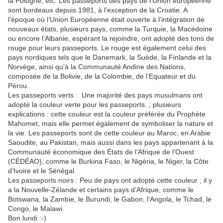
la Pologne, etc. Les passeports des pays de l’Union européenne
sont bordeaux depuis 1981, à l’exception de la Croatie. A
l’époque où l’Union Européenne était ouverte à l’intégration de
nouveaux états, plusieurs pays, comme la Turquie, la Macédoine
ou encore l’Albanie, espérant la rejoindre, ont adopté des tons de
rouge pour leurs passeports. Le rouge est également celui des
pays nordiques tels que le Danemark, la Suède, la Finlande et la
Norvège, ainsi qu'à la Communauté Andine des Nations,
composée de la Bolivie, de la Colombie, de l’Equateur et du
Pérou.
Les passeports verts : Une majorité des pays musulmans ont
adopté la couleur verte pour les passeports. ; plusieurs
explications : cette couleur est la couleur préférée du Prophète
Mahomet, mais elle permet également de symboliser la nature et
la vie. Les passeports sont de cette couleur au Maroc, en Arabie
Saoudite, au Pakistan, mais aussi dans les pays appartenant à la
Communauté économique des États de l’Afrique de l’Ouest
(CÉDÉAO), comme le Burkina Faso, le Nigéria, le Niger, la Côte
d’Ivoire et le Sénégal.
Les passeports noirs : Peu de pays ont adopté cette couleur ; il y
a la Nouvelle-Zélande et certains pays d’Afrique, comme le
Botswana, la Zambie, le Burundi, le Gabon, l’Angola, le Tchad, le
Congo, le Malawi.
Bon lundi :-)