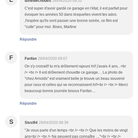
lavieillechouett
26/04/2020 09:20
C'est super d'avoir gardé ce garage en l'état, il est parfait pour
évoquer les années 50 dans lesquelles vivent tes ados.
J'espère qu'ils vont passer une bonne soirée, ce film est
"culte" pour moi. Bises, Martine
Répondre
F
Fanfan
26/04/2020 09:07
On s'y croirait!! tu m'a drôlement rajeuni hi!! j'avais 4 ans...<br
/> <br /> Il est drôlement chouette ce garage.... La photo de
"chez Arnolds" est vraiment belle je trouve un beau souvenir
pour ceux et celles qui se reconnaissent hi!!<br /> <br /> Merci
beaucoup bonne journée bisous Fanfan....
Répondre
S
Sissi94
26/04/2020 08:39
"Je vous parle d'un temps <br /> <br /> Que les moins de vingt
ans<br /> <br /> Ne peuvent pas connaître ...."<br /> <br />