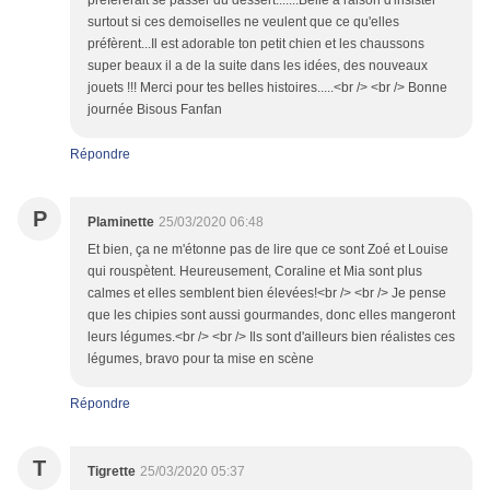
préférerait se passer du dessert.......Belle a raison d'insister
surtout si ces demoiselles ne veulent que ce qu'elles
préfèrent...Il est adorable ton petit chien et les chaussons
super beaux il a de la suite dans les idées, des nouveaux
jouets !!! Merci pour tes belles histoires.....<br /> <br /> Bonne
journée Bisous Fanfan
Répondre
P
Plaminette
25/03/2020 06:48
Et bien, ça ne m'étonne pas de lire que ce sont Zoé et Louise
qui rouspètent. Heureusement, Coraline et Mia sont plus
calmes et elles semblent bien élevées!<br /> <br /> Je pense
que les chipies sont aussi gourmandes, donc elles mangeront
leurs légumes.<br /> <br /> Ils sont d'ailleurs bien réalistes ces
légumes, bravo pour ta mise en scène
Répondre
T
Tigrette
25/03/2020 05:37