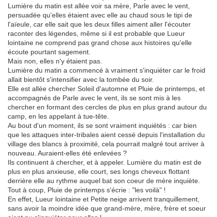
Lumière du matin est allée voir sa mère, Parle avec le vent,
persuadée qu'elles étaient avec elle au chaud sous le tipi de
l'aïeule, car elle sait que les deux filles aiment aller l'écouter
raconter des légendes, même si il est probable que Lueur
lointaine ne comprend pas grand chose aux histoires qu'elle
écoute pourtant sagement.
Mais non, elles n'y étaient pas.
Lumière du matin a commencé à vraiment s'inquiéter car le froid
allait bientôt s'intensifier avec la tombée du soir.
Elle est allée chercher Soleil d'automne et Pluie de printemps, et
accompagnés de Parle avec le vent, ils se sont mis à les
chercher en formant des cercles de plus en plus grand autour du
camp, en les appelant à tue-tête.
Au bout d'un moment, ils se sont vraiment inquiétés : car bien
que les attaques inter-tribales aient cessé depuis l'installation du
village des blancs à proximité, cela pourrait malgré tout arriver à
nouveau. Auraient-elles été enlevées ?
Ils continuent à chercher, et à appeler. Lumière du matin est de
plus en plus anxieuse, elle court, ses longs cheveux flottant
derrière elle au rythme auquel bat son coeur de mère inquiète.
Tout à coup, Pluie de printemps s'écrie : "les voilà" !
En effet, Lueur lointaine et Petite neige arrivent tranquillement,
sans avoir la moindre idée que grand-mère, mère, frère et soeur