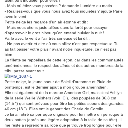
aient pu s'inquiéter pour elles !
- Mais où étiez-vous passées ? demande Lumière du matin.
- Réalisez-vous que vous nous avez tous inquiétés ? ajoute Parle
avec le vent.
Petite neige les regarde d'un air étonné et dit :
- Mais nous étions juste allées dans la forêt pour essayer
d'apercevoir le gros hibou qu'on entend hululer la nuit !
Parle avec le vent a l'air très sérieuse et lui dit :
- Ne pas avertir et dire où vous alliez n'est pas respectueux. Tu
as fait passer votre plaisir avant notre inquiétude, ce n'est pas
bien.
La fillette se rappellera de cette leçon, car dans les communautés
amérindiennes, le respect des aînés et des autres membres de la
tribu passe avant tout.
Petite neige, la jeune soeur de Soleil d'automne et Pluie de
printemps, est le dernier ajout à mon groupe amérindien.
Elle est également de la marque American Girl, mais c'est Ashlyn
de la série Wellie Wishers (voir
ICI
), des poupées de 36,8 cm
(14,5 ") qui sont prévues pour être les petites soeurs des grandes
46 cm (18 "). Elles ont le gabarit des Chérie de Corolle.
Je lui ai retiré sa perruque originale pour lui mettre un perruque à
deux nattes (après une légère adaptation à la taille de sa tête). Il
me reste à reprendre sa robe que je trouve trop longue pour elle.