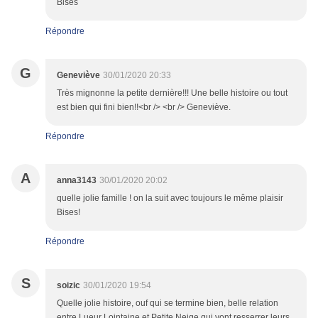
Bises
Répondre
G
Geneviève
30/01/2020 20:33
Très mignonne la petite dernière!!! Une belle histoire ou tout
est bien qui fini bien!!<br /> <br /> Geneviève.
Répondre
A
anna3143
30/01/2020 20:02
quelle jolie famille ! on la suit avec toujours le même plaisir
Bises!
Répondre
S
soizic
30/01/2020 19:54
Quelle jolie histoire, ouf qui se termine bien, belle relation
entre Lueur Lointaine et Petite Neige qui vont resserrer leurs