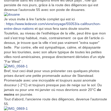
tournante dans les transports entre les deux pays ; rôle qui
persiste de nos jours, grâce à la route des diligences qui est
devenue l’autoroute 55 avec son poste de douanes.
Je vous invite à lire l'article complet qui est ici
:
https://www.ledevoir.com/vivre/voyage/55053/a-califourchon-
entre-deux-nations
et qui vous fera sans doute sourire.
Toutefois, au niveau de l'esthétique de la ville, peut être que mon
oeil s'est trop habitué, mais, contrairement ce que dit l'article ci-
dessus, je trouve que la ville n'est pas vraiment "extra super"
belle. Par contre, elle est sympathique, calme, et dépaysante
pour les touristes, avec son allure typique de toutes les petites
villes nord-américaines, presque directement dérivées d'un style
"Far West" :
Bref, tout ceci était pour vous présneter ces quelques photos
prises durant une petite promenade autour de Stanstead.
Promenade a
vec une incroyable et toujours aussi anomale
douceur (-2°C) et toujours presque pas de neige sur le sol. Du
jamais vu pour une mi-janvier où nous devrions avoir 20°C
de
moins
en journée.
Tout d'abord, l'ancienne route des diligences, devenue l'autoroute
55.