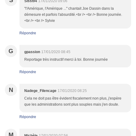
S
Sissi94
17/01/2020 09:06
"l'Amérique, l'Amérique ..." chantait Joe Dassin dans la
démesure et parfois l'absurdité.<br /> <br /> Bonne journée.
<br /> <br /> Sylvie
Répondre
G
gpassion
17/01/2020 08:45
Reportage très instructif merci à toi. Bonne journée
Répondre
N
Nadege_Filencage
17/01/2020 08:25
Cela ne doit pas être évident fiscalement non plus, j'espère
que les administrations sont plus souples mais j'en doute.
Répondre
M
Michèle
17/01/2020 07:56