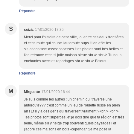
Répondre
S
soizic
17/01/2020 17:35
Merci pour l'histoire de cette ville, lol entre ces deux frontières
et cette route qui coupe l'autoroute oups !!! en effet les
situations sont assez cocasses ! tes photos sont très belles et
l'on retrouve cette si jolie maison bleue.<br /> <br /> Tu nous
enchantes avec tes reportages.<br /> <br /> Bisous
Répondre
M
Mirguette
17/01/2020 16:44
Je suis comme les autres : un chemin qui traverse une
autoroute??? c'est comme un jeu de roulette russe en plein
air ! Et il y a des gens qui traversent vraiment ?<br /> <br />
Tes photos sont superbes, et je dois dire que ta région est très
belle, même s'il y neige trop souvent! quels paysages ! et
j'adore ces maisons en bois -cependant je me pose la