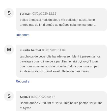
S
surinam
03/01/2020 12:12
belles photos,la maison bleue me plait bien aussi...cette
année pas de fin d année au québec,cela me manque....
Répondre
M
mireille berthet
03/01/2020 11:09
tes photos de cette jolie balade ressemblent à présent à nos
paysages quand il neige a part l'immensité .içi voiçi 3 jours
que nous sommes sous le brouillard alors que juste un peu
au dessus, ils ont grand soleil . Belle journée .bises.
Répondre
S
Sissi94
03/01/2020 09:47
Bonne année 2020.<br /> <br /> Très belles photos.<br /> <br
/> Sylvie