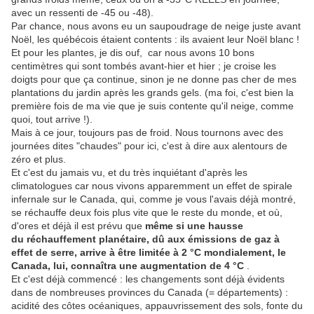
avec un ressenti de -45 ou -48).
Par chance, nous avons eu un saupoudrage de neige juste avant
Noël, les québécois étaient contents : ils avaient leur Noël blanc !
Et pour les plantes, je dis ouf, car nous avons 10 bons
centimètres qui sont tombés avant-hier et hier ; je croise les
doigts pour que ça continue, sinon je ne donne pas cher de mes
plantations du jardin après les grands gels. (ma foi, c'est bien la
première fois de ma vie que je suis contente qu'il neige, comme
quoi, tout arrive !).
Mais à ce jour, toujours pas de froid. Nous tournons avec des
journées dites "chaudes" pour ici, c'est à dire aux alentours de
zéro et plus.
Et c'est du jamais vu, et du très inquiétant d'après les
climatologues car nous vivons apparemment un effet de spirale
infernale sur le Canada, qui, comme je vous l'avais déjà montré,
se réchauffe deux fois plus vite que le reste du monde, et où,
d'ores et déjà il est prévu que
même si une hausse
du réchauffement planétaire, dû aux émissions de gaz à
effet de serre, arrive à être limitée à 2 °C mondialement, le
Canada, lui, connaîtra une augmentation de 4 °C
.
Et c'est déjà commencé : l
es changements sont déjà évidents
dans de nombreuses provinces du Canada (= départements) :
acidité des côtes océaniques, appauvrissement des sols, fonte du