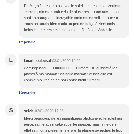
De Magnifiques photos avec le soleil .de très belles couleurs
.comme j'aimerais voir cela de plus près .quand aux lilas qui
sont en bourgeons .incroyable!vraiment on voit la douceur
.nous on aurais bien voulu un peu de neige à Noel mais
hélas !et une très belle maison en effet Bises Modestie
Répondre
L
lanath toulousai
03/01/2020 19:25
c'est trop beauuuuuuuuuuuuuuu !! merci !!!! j'ai montré les
photos à ma maman " oh belle maison " et bon elle est
comme moi ! "la neige par contre niet!! " !! mdr!!
Répondre
S
soizic
03/01/2020 17:36
Merci beaucoup de tes magnifiques photos avec le soleil qui
perce, j'aime aussi cette superbe maison, mais la neige en
effet est moins présente, aïe, aïe, la planète se réchauffe trop