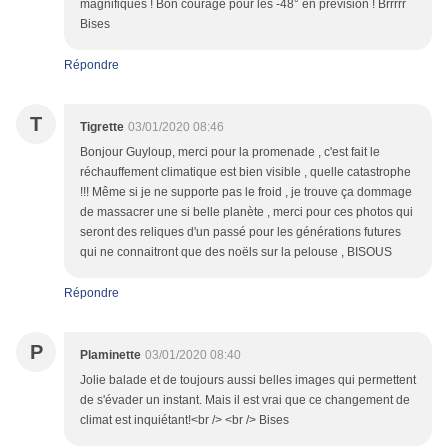
magnifiques ! Bon courage pour les -48° en prévision ! Brrrrr
Bises
Répondre
T
Tigrette
03/01/2020 08:46
Bonjour Guyloup, merci pour la promenade , c'est fait le
réchauffement climatique est bien visible , quelle catastrophe
!!! Même si je ne supporte pas le froid , je trouve ça dommage
de massacrer une si belle planète , merci pour ces photos qui
seront des reliques d'un passé pour les générations futures
qui ne connaitront que des noëls sur la pelouse , BISOUS
Répondre
P
Plaminette
03/01/2020 08:40
Jolie balade et de toujours aussi belles images qui permettent
de s'évader un instant. Mais il est vrai que ce changement de
climat est inquiétant!<br /> <br /> Bises