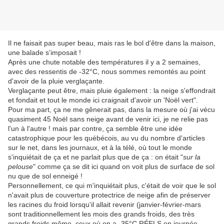
Il ne faisait pas super beau, mais ras le bol d'être dans la maison,
une balade s'imposait !
Après une chute notable des températures il y a 2 semaines,
avec des ressentis de -32°C, nous sommes remontés au point
d'avoir de la pluie verglaçante.
Verglaçante peut être, mais pluie également : la neige s'effondrait
et fondait et tout le monde ici craignait d'avoir un 'Noël vert".
Pour ma part, ça ne me gênerait pas, dans la mesure où j'ai vécu
quasiment 45 Noël sans neige avant de venir ici, je ne relie pas
l'un à l'autre ! mais par contre, ça semble être une idée
catastrophique pour les québécois, au vu du nombre d'articles
sur le net, dans les journaux, et à la télé, où tout le monde
s'inquiétait de ça et ne parlait plus que de ça : on était "
sur la
pelouse
" comme ça se dit ici quand on voit plus de surface de sol
nu que de sol enneigé !
Personnellement, ce qui m'inquiétait plus, c'était de voir que le sol
n'avait plus de couverture protectrice de neige afin de préserver
les racines du froid lorsqu'il allait revenir (janvier-février-mars
sont traditionnellement les mois des grands froids, des très
grands froids même, ceux où on a -35°C RÉELS en journée,