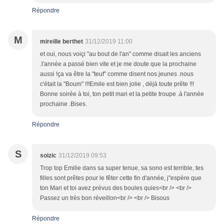
Répondre
M
mireille berthet
31/12/2019 11:00
et oui, nous voiçi "au bout de l'an" comme disait les anciens
.l'année a passé bien vite et je me doute que la prochaine
aussi !ça va être la "teuf" comme disent nos jeunes .nous
c'était la "Boum" !!!Emile est bien jolie , déjà toute prête !!!
Bonne soirée à toi, ton petit mari et la petite troupe .à l'année
prochaine .Bises.
Répondre
S
soizic
31/12/2019 09:53
Trop top Emilie dans sa super tenue, sa sono est terrible, tes
filles sont prêtes pour le fêter cette fin d'année, j''espère que
ton Mari et toi avez prévus des boules quies<br /> <br />
Passez un très bon réveillon<br /> <br /> Bisous
Répondre