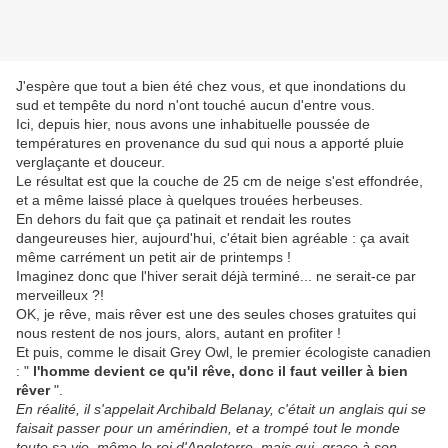
J'espère que tout a bien été chez vous, et que inondations du
sud et tempête du nord n'ont touché aucun d'entre vous.
Ici, depuis hier, nous avons une inhabituelle poussée de
températures en provenance du sud qui nous a apporté pluie
verglaçante et douceur.
Le résultat est que la couche de 25 cm de neige s'est effondrée,
et a même laissé place à quelques trouées herbeuses.
En dehors du fait que ça patinait et rendait les routes
dangeureuses hier, aujourd'hui, c'était bien agréable : ça avait
même carrément un petit air de printemps !
Imaginez donc que l'hiver serait déjà terminé... ne serait-ce par
merveilleux ?!
OK, je rêve, mais rêver est une des seules choses gratuites qui
nous restent de nos jours, alors, autant en profiter !
Et puis, comme le disait Grey Owl, le premier écologiste canadien
: "
l'homme devient ce qu'il rêve, donc il faut veiller à bien
rêver
".
En réalité, il s'appelait Archibald Belanay, c'était un anglais qui se
faisait passer pour un amérindien, et a trompé tout le monde
toute sa vie, même le roi d'Angleterre,
mais qui, grace à son