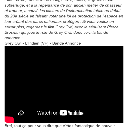
subterfuge, et à la repentance de son ancien métier de chasseur
et trapeur,
a sauvé les castors de l'extermination totale au début
du 20e siècle en faisant voter une loi de protection de l'espèce en
leur créant des parcs nationaux protégés . Si vous voulez en
savoir plus, regardez le film Grey Owl, avec le séduisant Pierce
Brosnan qui joue le rôle de Grey Owl, donc voici la bande
annonce :
Grey Owl - L'Indien (VF) - Bande Annonce
Bref, tout ça pour vous dire que c'était fantastique de pouvoir