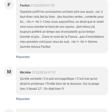
F
Fanfan
27/11/2019 07:53
Superbe pull!!! les accessoires ont bien jolis eux aussi...oui, il
faut rêver cela fait du bien...des touches vertes...contente pour
toi;...<br /> <br /> Chez nous aujourd'hui, on dirait que le soleil
veut nous montrer le bout de ses rayons...tant mieux j'ai
toujours préféré un temps sec et ensoleillé qu'un temps
humide et gris....Dans le nord de la France...pas d’inondations
mes pensées vont pour ceux du sud...<br /> <br /> Bonne
journée bisous Fanfan
Répondre
M
Michèle
27/11/2019 07:37
Qu'elle est belle ! Ce pull est magnifique ! C'est vrai qu'on
dirait le printemps ! Profite bien de la douceur. Sur la plage
hier, il faisait 12°. On était bien !!!
Répondre