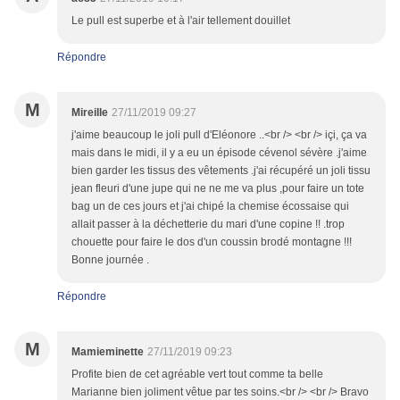
Le pull est superbe et à l'air tellement douillet
Répondre
M
Mireille
27/11/2019 09:27
j'aime beaucoup le joli pull d'Eléonore ..<br /> <br /> içi, ça va
mais dans le midi, il y a eu un épisode cévenol sévère .j'aime
bien garder les tissus des vêtements .j'ai récupéré un joli tissu
jean fleuri d'une jupe qui ne ne me va plus ,pour faire un tote
bag un de ces jours et j'ai chipé la chemise écossaise qui
allait passer à la déchetterie du mari d'une copine !! .trop
chouette pour faire le dos d'un coussin brodé montagne !!!
Bonne journée .
Répondre
M
Mamieminette
27/11/2019 09:23
Profite bien de cet agréable vert tout comme ta belle
Marianne bien joliment vêtue par tes soins.<br /> <br /> Bravo