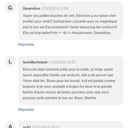
G
Geneviève
27/11/2019 11:54
Super ces petites touches de vert, Eléonore a eu raison d'en
profiter pour sortir!! Surtout bien couverte avec ce magnifique
pull et son set d'accessoires!! J'aime beaucoup les couleurs!!
Elle est trop belle!!!<br /> <br /> Amicalement. Geneviève.
Répondre
L
lavieillechouett
27/11/2019 10:21
Eléonore était vraiment prête pour la sortie, la neige ayant
laissé apparaître l'herbe par endroits, elle a dû penser que
l'hiver était fini. Bravo pour ton travail, tout est parfait comme
toujours et je vous souhaite à toutes les deux et la grande
famille d'avoir encore de belles journées pour que vous
puissiez sortir prendre le bon air. Bises, Martine
Répondre
A
ac83
27/11/2019 10:17