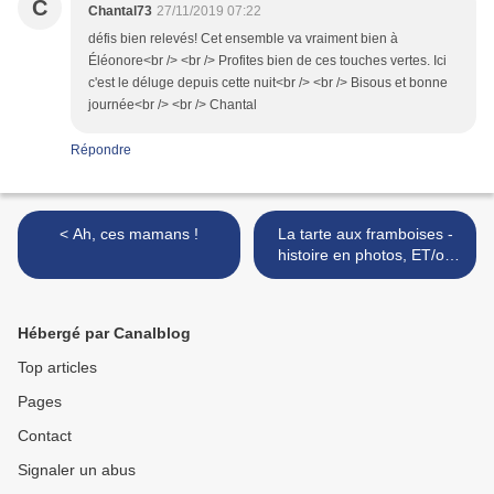
C
Chantal73
27/11/2019 07:22
défis bien relevés! Cet ensemble va vraiment bien à
Éléonore<br /> <br /> Profites bien de ces touches vertes. Ici
c'est le déluge depuis cette nuit<br /> <br /> Bisous et bonne
journée<br /> <br /> Chantal
Répondre
< Ah, ces mamans !
La tarte aux framboises -
histoire en photos, ET/ou
en vidéo >
Hébergé par Canalblog
Top articles
Pages
Contact
Signaler un abus