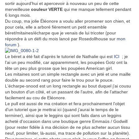
sortir aujourd'hui et apercevoir à nouveau un peu de cette
merveilleuse
couleur VERTE
qui me manque tellement pendant
6 longs mois.
Du coup, ma jolie Éléonore a voulu aller promener son chien, et
pour cela, elle a arboré fièrement un petit ensemble
béret/mitaines/écharpe que je venais de lui tricoter (pour
répondre à un défi du mois lancé par Rosedollhouse sur
mon
forum
).
Le béret a été fait d'après le tutoriel de Nathalie qui est
ICI
; je
l'ai un peu modifié, car apparemment, les poupées Gotz ont la
tête un peu plus grosse que les poupées American girl.
Les mitaines sont un simple rectangle avec un jeté et une maille
double au second rang pour faire le trou pour le pouce.
L'écharpe-snood est un long rectangle au bout duquel j'ai cousu
un bouton d'un côté, et un passant de l'autre, afin de l'attacher
facilement au cou de Eléonore.
Le pull est aussi de ma création et fera prochainement l'objet
d'un tutoriel que je mettrai ici (quand j'aurai le temps de le
terminer), ainsi que le leggins qui sont faits dans un leggins
acheté d'occasion dans une boutique genre Emmaüs / Godwill
(pour rester fidèle à ma décision de ne plus acheter aucun tissu
neuf, pour limiter, là-aussi, ma trace de pollution sur la planète).