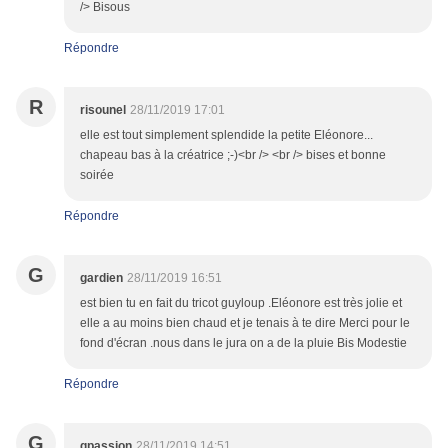
/> Bisous
Répondre
R
risounel
28/11/2019 17:01
elle est tout simplement splendide la petite Eléonore...
chapeau bas à la créatrice ;-)<br /> <br /> bises et bonne
soirée
Répondre
G
gardien
28/11/2019 16:51
est bien tu en fait du tricot guyloup .Eléonore est très jolie et
elle a au moins bien chaud et je tenais à te dire Merci pour le
fond d'écran .nous dans le jura on a de la pluie Bis Modestie
Répondre
G
gpassion
28/11/2019 14:51