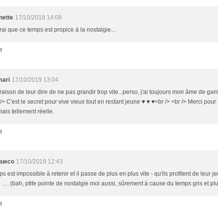
nette
17/10/2019 14:08
vrai que ce temps est propice à la nostalgie...
e
mari
17/10/2019 13:04
raison de leur dire de ne pas grandir trop vite...perso, j'ai toujours mon âme de gamin
 /> C'est le secret pour vive vieux tout en restant jeune ♥ ♥ ♥<br /> <br /> Merci pour 
 mais tellement réelle.
e
queco
17/10/2019 12:43
ps est impossible à retenir et il passe de plus en plus vite - qu'ils profitent de leur je
 …. (bah, ptite pointe de nostalgie moi aussi, sûrement à cause du temps gris et pl
e