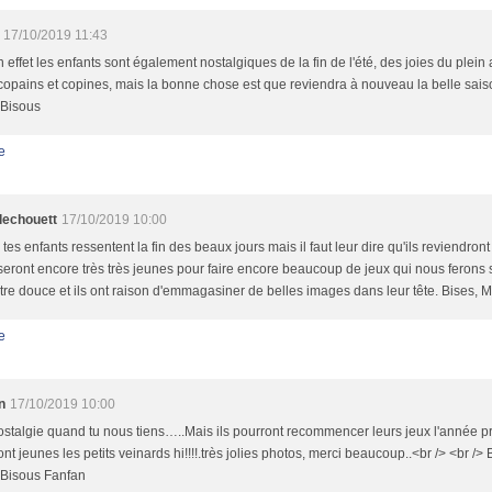
17/10/2019 11:43
n effet les enfants sont également nostalgiques de la fin de l'été, des joies du plein 
copains et copines, mais la bonne chose est que reviendra à nouveau la belle saiso
 Bisous
e
llechouett
17/10/2019 10:00
es enfants ressentent la fin des beaux jours mais il faut leur dire qu'ils reviendron
 seront encore très très jeunes pour faire encore beaucoup de jeux qui nous ferons 
tre douce et ils ont raison d'emmagasiner de belles images dans leur tête. Bises, M
e
n
17/10/2019 10:00
ostalgie quand tu nous tiens…..Mais ils pourront recommencer leurs jeux l'année pro
ont jeunes les petits veinards hi!!!!.très jolies photos, merci beaucoup..<br /> <br /
 Bisous Fanfan