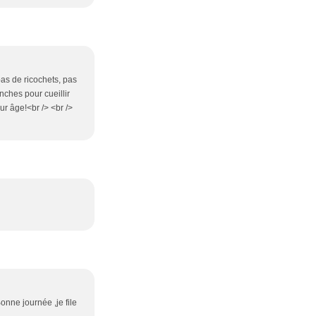
pas de ricochets, pas
anches pour cueillir
eur âge!<br /> <br />
onne journée ,je file