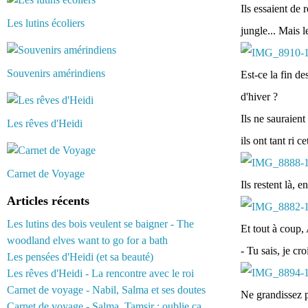
Ils essaient de 
Les lutins écoliers
jungle... Mais l
Souvenirs amérindiens
Est-ce la fin de
d'hiver ?
Ils ne sauraient
Les rêves d'Heidi
ils ont tant ri ce
Carnet de Voyage
Ils restent là, 
Articles récents
Les lutins des bois veulent se baigner - The
Et tout à coup,
woodland elves want to go for a bath
- Tu sais, je cr
Les pensées d'Heidi (et sa beauté)
Les rêves d'Heidi - La rencontre avec le roi
Carnet de voyage - Nabil, Salma et ses doutes
Ne grandissez p
Carnet de voyage - Salma, Tamsir : oublie ça...