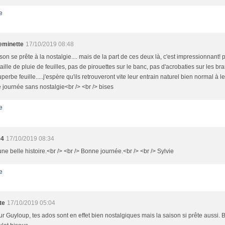
e
minette
17/10/2019 08:48
son se prête à la nostalgie.... mais de la part de ces deux là, c'est impressionnant! 
aille de pluie de feuilles, pas de pirouettes sur le banc, pas d'acrobaties sur les br
perbe feuille.....j'espère qu'ils retrouveront vite leur entrain naturel bien normal à l
journée sans nostalgie<br /> <br /> bises
e
94
17/10/2019 08:34
une belle histoire.<br /> <br /> Bonne journée.<br /> <br /> Sylvie
e
te
17/10/2019 05:04
r Guyloup, tes ados sont en effet bien nostalgiques mais la saison si prête aussi. B