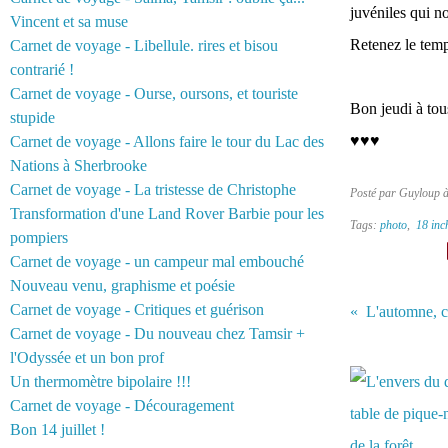
juvéniles qui no
Vincent et sa muse
Retenez le temps
Carnet de voyage - Libellule. rires et bisou
contrarié !
Carnet de voyage - Ourse, oursons, et touriste
Bon jeudi à tous
stupide
♥♥♥
Carnet de voyage - Allons faire le tour du Lac des
Nations à Sherbrooke
Carnet de voyage - La tristesse de Christophe
Posté par Guyloup 
Transformation d'une Land Rover Barbie pour les
Tags:
photo
,
18 inc
pompiers
Carnet de voyage - un campeur mal embouché
Nouveau venu, graphisme et poésie
Carnet de voyage - Critiques et guérison
L'automne, c'
Carnet de voyage - Du nouveau chez Tamsir +
Vous aimerez 
l'Odyssée et un bon prof
Un thermomètre bipolaire !!!
Carnet de voyage - Découragement
Bon 14 juillet !