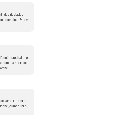
air, des rigolades
n prochaine !!!<br />
t l'année prochaine et
sourire. La nostalgie
artine
chaine, ils sont et
> Bonne journée<br />