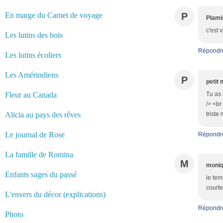
En marge du Carnet de voyage
P
Plami
c'est 
Les lutins des bois
Répondr
Les lutins écoliers
Les Amérindiens
P
petit 
Fleur au Canada
Tu as 
/> <br
Alicia au pays des rêves
triste
Le journal de Rose
Répondr
La famille de Romina
M
moni
Enfants sages du passé
le tem
courte
L'envers du décor (explications)
Répondr
Photo