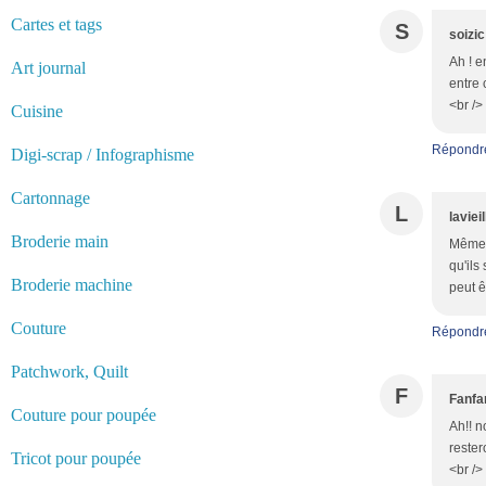
Cartes et tags
S
soizic
Ah ! e
Art journal
entre 
<br />
Cuisine
Répondr
Digi-scrap / Infographisme
Cartonnage
L
laviei
Broderie main
Même t
qu'ils
Broderie machine
peut ê
Couture
Répondr
Patchwork, Quilt
F
Fanfa
Couture pour poupée
Ah!! n
rester
Tricot pour poupée
<br />