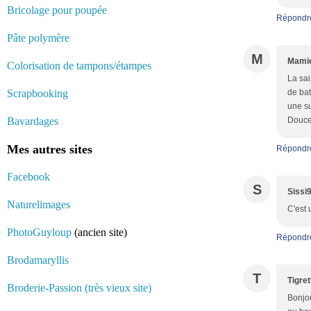
Bricolage pour poupée
Répondr
Pâte polymère
M
Mamie
Colorisation de tampons/étampes
La sai
Scrapbooking
de bat
une su
Bavardages
Douce 
Mes autres sites
Répondr
Facebook
S
Sissi
Naturelimages
C'est 
PhotoGuyloup
(ancien site)
Répondr
Brodamaryllis
T
Tigret
Broderie-Passion (très vieux site)
Bonjou