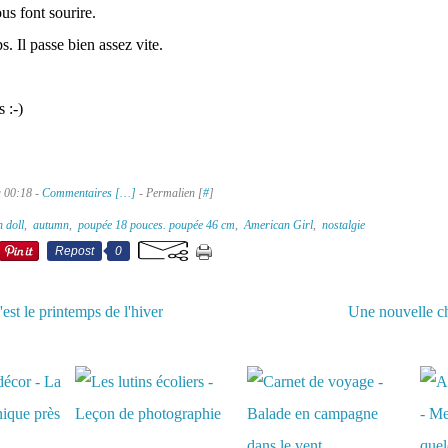
us font sourire.
. Il passe bien assez vite.
 :-)
à 00:18 -
Commentaires [
…
]
- Permalien [
#
]
h doll
,
autumn
,
poupée 18 pouces. poupée 46 cm
,
American Girl
,
nostalgie
Repost
0
est le printemps de l'hiver
Une nouvelle c
aussi :