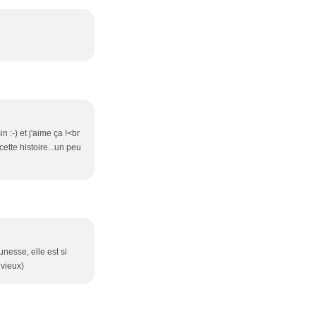
 :-) et j'aime ça !<br
cette histoire...un peu
unesse, elle est si
uvieux)