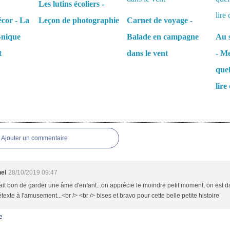
Les lutins écoliers -
écor - La
Leçon de photographie
Carnet de voyage -
-nique
Balade en campagne
Au s
t
dans le vent
- Me
que
lire 
es
Ajouter un commentaire
nel
28/10/2019 09:47
 fait bon de garder une âme d'enfant...on apprécie le moindre petit moment, on est d
étexte à l'amusement...<br /> <br /> bises et bravo pour cette belle petite histoire
e