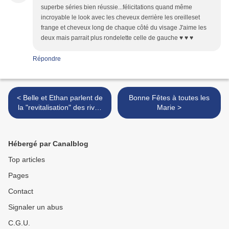
superbe séries bien réussie...félicitations quand même
incroyable le look avec les cheveux derrière les oreilleset
frange et cheveux long de chaque côté du visage J'aime les
deux mais parrait plus rondelette celle de gauche ♥ ♥ ♥
Répondre
< Belle et Ethan parlent de
Bonne Fêtes à toutes les
la "revitalisation" des rives
Marie >
des lacs et des cours d'eau
Hébergé par Canalblog
Top articles
Pages
Contact
Signaler un abus
C.G.U.