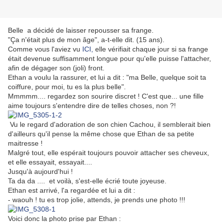
Belle a décidé de laisser repousser sa frange.
"Ça n'était plus de mon âge", a-t-elle dit. (15 ans).
Comme vous l'aviez vu
ICI,
elle vérifiait chaque jour si sa frange
était devenue suffisamment longue pour qu'elle puisse l'attacher,
afin de dégager son (joli) front.
Ethan a voulu la rassurer, et lui a dit : "ma Belle, quelque soit ta
coiffure, pour moi, tu es la plus belle".
Mmmmm.... regardez son sourire discret ! C'est que... une fille
aime toujours s'entendre dire de telles choses, non ?!
Vu le regard d'adoration de son chien Cachou, il semblerait bien
d'ailleurs qu'il pense la même chose que Ethan de sa petite
maitresse !
Malgré tout, elle espérait toujours pouvoir attacher ses cheveux,
et elle essayait, essayait....
Jusqu'à aujourd'hui !
Ta da da .... et voilà, s'est-elle écrié toute joyeuse.
Ethan est arrivé, l'a regardée et lui a dit :
- waouh ! tu es trop jolie, attends, je prends une photo !!!
Voici donc la photo prise par Ethan :