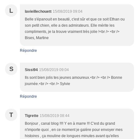
L
lavieillechouett
15/08/2019 09:04
Belle s'épanouit en beauté, c'est sûr et que ce soit Ethan ou
son petit chien, elle a des admirateurs. Elle mérite les
compliments, je la trouve vraiment très jolie !<br /> <br />
Bises, Martine
Répondre
S
Sissi94
15/08/2019 09:04
Ils sont bien jolis tes jeunes amoureux.<br /> <br /> Bonne
journée.<br /> <br /> Sylvie
Répondre
T
Tigrette
15/08/2019 08:44
Bonjour , canal blog !!!! Y en à marre !!! C'est du grand
n'importe quoi , en ce moment je galère pour envoyer mes
histoires , ça mouline de longues minutes avant qu'elles