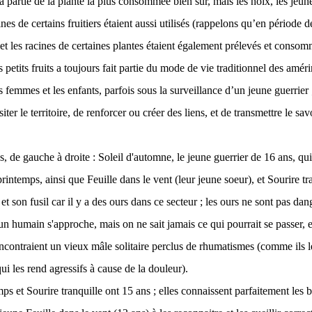
la partie de la plante la plus consommée bien sur, mais les noix, les jeun
ines de certains fruitiers étaient aussi utilisés (rappelons qu’en période de
e et les racines de certaines plantes étaient également prélevés et conso
s petits fruits a toujours fait partie du mode de vie traditionnel des améri
les femmes et les enfants, parfois sous la surveillance d’un jeune guerrier 
siter le territoire, de renforcer ou créer des liens, et de transmettre le sav
s, de gauche à droite : Soleil d'automne, le jeune guerrier de 16 ans, q
rintemps, ainsi que Feuille dans le vent (leur jeune soeur), et Sourire tra
c et son fusil car il y a des ours dans ce secteur ; les ours ne sont pas dan
n humain s'approche, mais on ne sait jamais ce qui pourrait se passer, e
rencontraient un vieux mâle solitaire perclus de rhumatismes (comme ils 
 qui les rend agressifs à cause de la douleur).
ps et Sourire tranquille ont 15 ans ; elles connaissent parfaitement les b