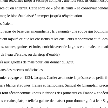
rement retournés jusqu’à séchage complet ; une fois secs, ils étaient dis
ce qu'on enterrait. Cette sorte de « pâte de fruits » se conservait pendan
er, le bloc était laissé à tremper jusqu’à réhydratation.
s étaient
epas de base des amérindiens : la Sagamité (une soupe qui bouillonn
aient rajouté ce que les chasseurs et les cueilleurs rapportaient au fil 
s, racines, graines et fruits, enrichie avec de la graisse animale, aromat
de l’eau d’érable, ou du sirop d’érable).,
ux galettes de maïs pour leur donner du gout,
s des recettes médicinales
mier voyage en 1534, Jacques Cartier avait noté la présence de petits f
liers blancs et rouges, fraises et framboises. Samuel de Champlain préci
 font sécher comme «nous le faisons des pruneaux en France » et décrivi
ns certains plats, « telle la galette de maïs et pour donner goût à leur Sa