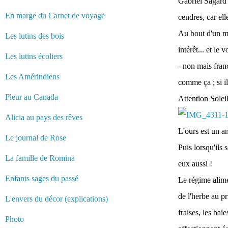
Gabriel Sagard 
En marge du Carnet de voyage
cendres, car ell
Au bout d'un mo
Les lutins des bois
intérêt... et le 
Les lutins écoliers
- non mais fran
Les Amérindiens
comme ça ; si il
Fleur au Canada
Attention Solei
Alicia au pays des rêves
L'ours est un an
Le journal de Rose
Puis lorsqu'ils 
La famille de Romina
eux aussi !
Enfants sages du passé
Le régime alimen
de l'herbe au pr
L'envers du décor (explications)
fraises, les bai
Photo