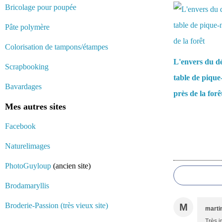
Bricolage pour poupée
Pâte polymère
Colorisation de tampons/étampes
L'envers du d
Scrapbooking
table de pique
Bavardages
près de la forê
Mes autres sites
Facebook
Naturelimages
Commentair
PhotoGuyloup
(ancien site)
Brodamaryllis
Broderie-Passion (très vieux site)
M
marti
Très i