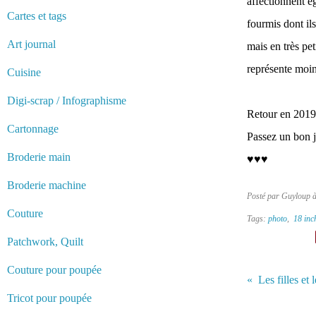
affectionnent ég
Cartes et tags
fourmis dont ils
Art journal
mais en très pe
représente moin
Cuisine
Digi-scrap / Infographisme
Retour en 2019 
Cartonnage
Passez un bon j
Broderie main
♥♥♥
Broderie machine
Posté par Guyloup 
Couture
Tags:
photo
,
18 inc
Patchwork, Quilt
Couture pour poupée
Les filles et
Tricot pour poupée
Vous aimerez 