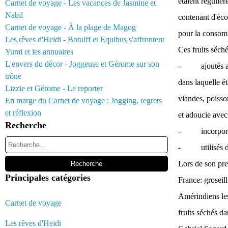
étaient réguliè
Carnet de voyage - Les vacances de Jasmine et
Nabil
contenant d'écor
Carnet de voyage - À la plage de Magog
pour la consomm
Les rêves d'Heidi - Botulff et Equibus s'affrontent
Ces fruits séché
Yumi et les annuaires
L'envers du décor - Joggeuse et Gérome sur son
- ajoutés au r
trône
dans laquelle ét
Lizzie et Gérome - Le reporter
viandes, poisson
En marge du Carnet de voyage : Jogging, regrets
et réflexion
et adoucie avec 
Recherche
- incorporés a
- utilisés dan
Lors de son pre
Principales catégories
France: groseil
Amérindiens les
Carnet de voyage
fruits séchés da
Les rêves d'Heidi