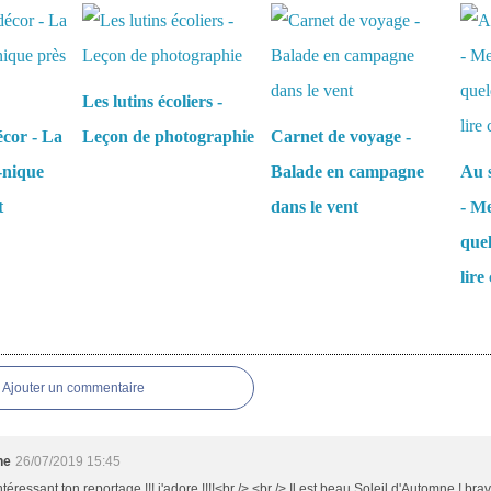
Les lutins écoliers -
écor - La
Leçon de photographie
Carnet de voyage -
-nique
Balade en campagne
Au s
t
dans le vent
- Me
que
lire 
es
Ajouter un commentaire
ne
26/07/2019 15:45
ntéressant ton reportage !!! j'adore !!!!<br /> <br /> Il est beau Soleil d'Automne ! br