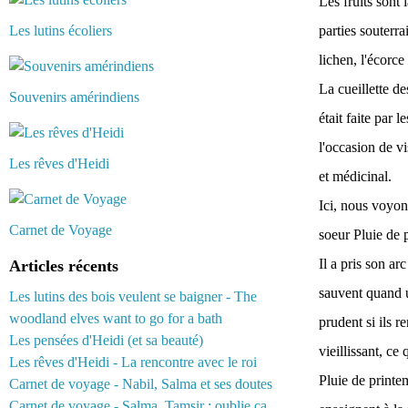
Les fruits sont 
Les lutins écoliers
parties souterra
lichen, l'écorc
La cueillette de
Souvenirs amérindiens
était faite par 
l'occasion de vi
Les rêves d'Heidi
et médicinal.
Ici, nous voyon
Carnet de Voyage
soeur Pluie de p
Il a pris son ar
Articles récents
sauvent quand u
Les lutins des bois veulent se baigner - The
woodland elves want to go for a bath
prudent si ils 
Les pensées d'Heidi (et sa beauté)
vieillissant, ce
Les rêves d'Heidi - La rencontre avec le roi
Pluie de printem
Carnet de voyage - Nabil, Salma et ses doutes
Carnet de voyage - Salma, Tamsir : oublie ça...