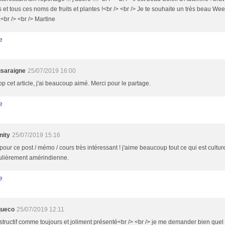
 et tous ces noms de fruits et plantes !<br /> <br /> Je te souhaite un très beau We
<br /> <br /> Martine
e
saraigne
25/07/2019 16:00
op cet article, j'ai beaucoup aimé. Merci pour le partage.
e
nity
25/07/2019 15:16
pour ce post / mémo / cours très intéressant ! j'aime beaucoup tout ce qui est culture 
culièrement amérindienne.
e
queco
25/07/2019 12:11
nstructif comme toujours et joliment présenté<br /> <br /> je me demander bien quel 