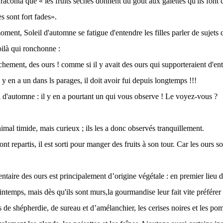
raconta que « les fruits séchés donnent du goût aux galettes qu'ils font c
es sont fort fades».
ment, Soleil d'automne se fatigue d'entendre les filles parler de sujets 
voilà qui ronchonne :
chement, des ours ! comme si il y avait des ours qui supporteraient d'en
 y en a un dans ls parages, il doit avoir fui depuis longtemps !!!
l d'automne : il y en a pourtant un qui vous observe ! Le voyez-vous ?
imal timide, mais curieux ; ils les a donc observés tranquillement.
sont repartis, il est sorti pour manger des fruits à son tour. Car les ours so
taire des ours est principalement d’origine végétale : en premier lieu de
intemps, mais dès qu'ils sont murs,la gourmandise leur fait vite préférer l
es de shépherdie, de sureau et d’amélanchier, les cerises noires et les po