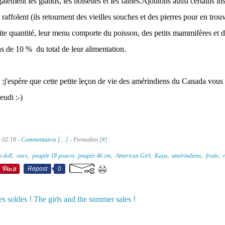
alement les glands, les noisettes et les faînes.Ajoutons aussi certains i
 raffolent (ils retournent des vieilles souches et des pierres pour en trouv
tite quantité, leur menu comporte du poisson, des petits mammifères et d
s de 10 % du total de leur alimentation.
:j'espère que cette petite leçon de vie des amérindiens du Canada vous 
eudi :-)
à 02:18 -
Commentaires [
…
]
- Permalien [
#
]
h doll
,
ours
,
poupée 18 pouces. poupée 46 cm
,
American Girl
,
Kaya
,
amérindiens
,
fruits
,
Repost
0
 les soldes ! The girls and the summer sales !
aussi :