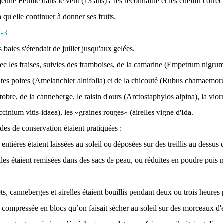
jeune Feuille dans le vent (13 ans) à les reconnaitre et les cueillir corr
 qu'elle continuer à donner ses fruits.
s baies s'étendait de juillet jusqu'aux gelées.
vec les fraises, suivies des framboises, de la camarine (Empetrum nigrum
tites poires (Amelanchier alnifolia) et de la chicouté (Rubus chamaemoru
obre, de la canneberge, le raisin d'ours (Arctostaphylos alpina), la viorne
cinium vitis-idaea), les «graines rouges» (airelles vigne d'Ida.
es de conservation étaient pratiquées :
ières étaient laissées au soleil ou déposées sur des treillis au dessus d
lles étaient remisées dans des sacs de peau, ou réduites en poudre puis
.
canneberges et airelles étaient bouillis pendant deux ou trois heures 
e compressée en blocs qu’on faisait sécher au soleil sur des morceaux d'é