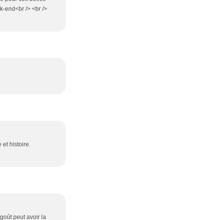
ek-end<br /> <br />
et histoire.
goût peut avoir la