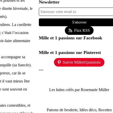
es pousses et les
Newsletter
 disette hivernale, le
mmés).
ndiens. La cueillette
Flux RSS
; c’était l’occasion
Mille et 1 passions sur Facebook
oir-faire alimentaire
Mille et 1 passions sur Pinterest
ui accompagne sa
Suivre Milleet1passions
nquille (sa fiancée).
---
gereux, car ils se
t il vaut mieux être
le sont souvent en
Les lutins créés par Rosemarie Müller
aies comestibles, et
Patrons de broderie, Idées déco, Recettes