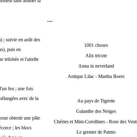
ectement sans abîmer la
---
) ; suivie en août des
1001 choses
s), puis en
Alix tricote
 trilobée et l'airelle
Anna in neverland
Antique Lilac - Martha Boers
'un feu ; une fois
 mélangées avec de la
Au pays de Tigrette
Galanthe des Neiges
pour obtenir une pâte
Chéries et Mini-Corollines - Rose des Vent
corce ; les blocs
Le grenier de Patmo