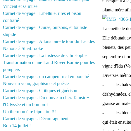
enseignent à la 
Vincent et sa muse
plante mère afin
Carnet de voyage - Libellule. rires et bisou
contrarié !
Carnet de voyage - Ourse, oursons, et touriste
La cueillette de
stupide
Elle débutait a
Carnet de voyage - Allons faire le tour du Lac des
bleuets, des pe
Nations à Sherbrooke
Carnet de voyage - La tristesse de Christophe
septembre et oct
Transformation d'une Land Rover Barbie pour les
vigne d'Ida (Vac
pompiers
Diverses méthod
Carnet de voyage - un campeur mal embouché
Nouveau venu, graphisme et poésie
- les baies ent
Carnet de voyage - Critiques et guérison
déshydratées, e
Carnet de voyage - Du nouveau chez Tamsir +
graisse animale
l'Odyssée et un bon prof
Un thermomètre bipolaire !!!
- les bleuets, 
Carnet de voyage - Découragement
qui était ensuit
Bon 14 juillet !