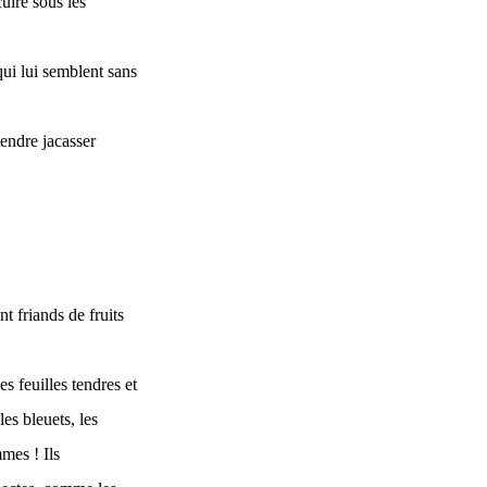
uire sous les
qui lui semblent sans
tendre jacasser
nt friands de fruits
s feuilles tendres et
es bleuets, les
mmes ! Ils