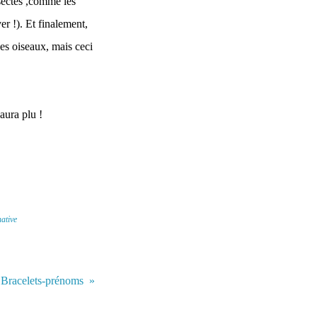
nsectes ,comme les
er !). Et finalement,
es oiseaux, mais ceci
aura plu !
native
Bracelets-prénoms