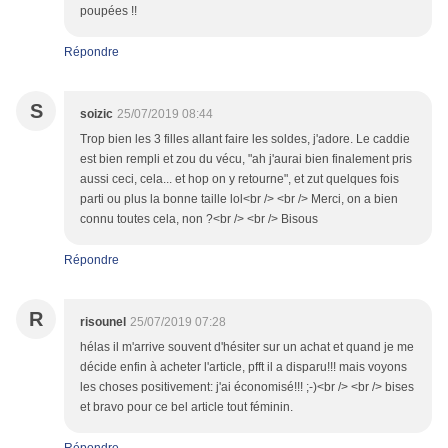
poupées !!
Répondre
S
soizic
25/07/2019 08:44
Trop bien les 3 filles allant faire les soldes, j'adore. Le caddie
est bien rempli et zou du vécu, "ah j'aurai bien finalement pris
aussi ceci, cela... et hop on y retourne", et zut quelques fois
parti ou plus la bonne taille lol<br /> <br /> Merci, on a bien
connu toutes cela, non ?<br /> <br /> Bisous
Répondre
R
risounel
25/07/2019 07:28
hélas il m'arrive souvent d'hésiter sur un achat et quand je me
décide enfin à acheter l'article, pfft il a disparu!!! mais voyons
les choses positivement: j'ai économisé!!! ;-)<br /> <br /> bises
et bravo pour ce bel article tout féminin.