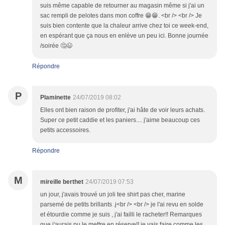
suis même capable de retourner au magasin même si j'ai un
sac rempli de pelotes dans mon coffre 😁😁. <br /> <br /> Je
suis bien contente que la chaleur arrive chez toi ce week-end,
en espérant que ça nous en enlève un peu ici. Bonne journée
/soirée 🤔😉
Répondre
P
Plaminette
24/07/2019 08:02
Elles ont bien raison de profiter, j'ai hâte de voir leurs achats.
Super ce petit caddie et les paniers.... j'aime beaucoup ces
petits accessoires.
Répondre
M
mireille berthet
24/07/2019 07:53
un jour, j'avais trouvé un joli tee shirt pas cher, marine
parsemé de petits brillants .j<br /> <br /> je l'ai revu en solde
et étourdie comme je suis , j'ai failli le racheter!! Remarques
que j'aurais pu le mettre en réserve!! je vais faire comme les