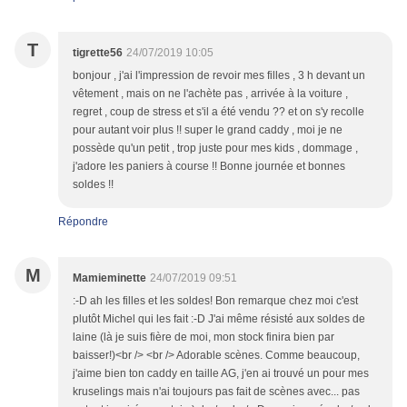
T
tigrette56
24/07/2019 10:05
bonjour , j'ai l'impression de revoir mes filles , 3 h devant un
vêtement , mais on ne l'achète pas , arrivée à la voiture ,
regret , coup de stress et s'il a été vendu ?? et on s'y recolle
pour autant voir plus !! super le grand caddy , moi je ne
possède qu'un petit , trop juste pour mes kids , dommage ,
j'adore les paniers à course !! Bonne journée et bonnes
soldes !!
Répondre
M
Mamieminette
24/07/2019 09:51
:-D ah les filles et les soldes! Bon remarque chez moi c'est
plutôt Michel qui les fait :-D J'ai même résisté aux soldes de
laine (là je suis fière de moi, mon stock finira bien par
baisser!)<br /> <br /> Adorable scènes. Comme beaucoup,
j'aime bien ton caddy en taille AG, j'en ai trouvé un pour mes
kruselings mais n'ai toujours pas fait de scènes avec... pas