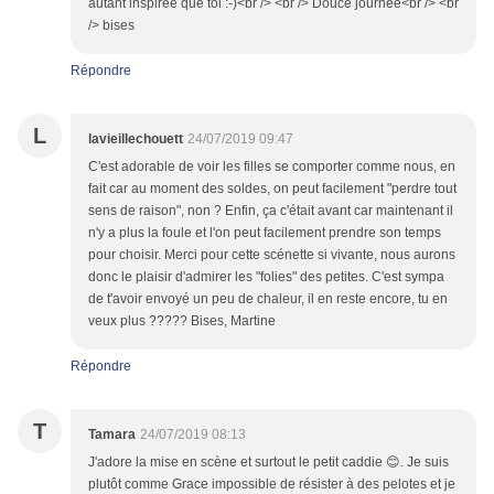
autant inspirée que toi :-)<br /> <br /> Douce journée<br /> <br
/> bises
Répondre
L
lavieillechouett
24/07/2019 09:47
C'est adorable de voir les filles se comporter comme nous, en
fait car au moment des soldes, on peut facilement "perdre tout
sens de raison", non ? Enfin, ça c'était avant car maintenant il
n'y a plus la foule et l'on peut facilement prendre son temps
pour choisir. Merci pour cette scénette si vivante, nous aurons
donc le plaisir d'admirer les "folies" des petites. C'est sympa
de t'avoir envoyé un peu de chaleur, il en reste encore, tu en
veux plus ????? Bises, Martine
Répondre
T
Tamara
24/07/2019 08:13
J'adore la mise en scène et surtout le petit caddie 😊. Je suis
plutôt comme Grace impossible de résister à des pelotes et je