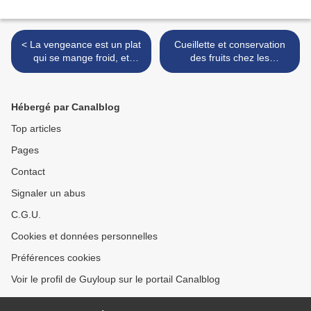
< La vengeance est un plat
Cueillette et conservation
qui se mange froid, et
des fruits chez les
mouillé ! (+ canicule
amérindiens + régime
québécoise !)
alimentaire de l'ours >
Hébergé par Canalblog
Top articles
Pages
Contact
Signaler un abus
C.G.U.
Cookies et données personnelles
Préférences cookies
Voir le profil de Guyloup sur le portail Canalblog