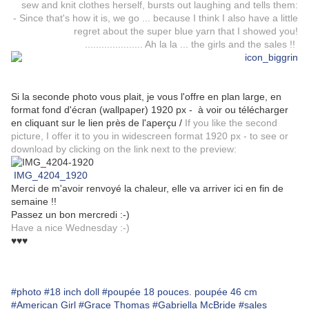
sew and knit clothes herself, bursts out laughing and tells them:
- Since that's how it is, we go ... because I think I also have a little
regret about the super blue yarn that I showed you!
..................... Ah la la ... the girls and the sales !!
Si la seconde photo vous plait, je vous l'offre en plan large, en
format fond d'écran (wallpaper) 1920 px - à voir ou télécharger
en cliquant sur le lien près de l'aperçu /
If you like the second
picture, I offer it to you in widescreen format 1920 px - to see or
download by clicking on the link next to the preview:
IMG_4204_1920
Merci de m'avoir renvoyé la chaleur, elle va arriver ici en fin de
semaine !!
Passez un bon mercredi :-)
Have a nice Wednesday :-)
♥♥♥
#photo
#18 inch doll
#poupée 18 pouces. poupée 46 cm
#American Girl
#Grace Thomas
#Gabriella McBride
#sales