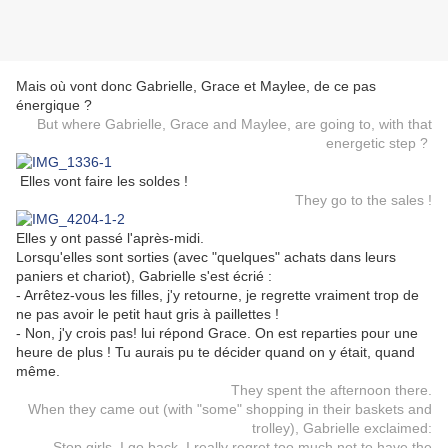
Mais où vont donc Gabrielle, Grace et Maylee, de ce pas
énergique ?
But where Gabrielle, Grace and Maylee, are going to, with that
energetic step ?
Elles vont faire les soldes !
They go to the sales !
Elles y ont passé l'après-midi.
Lorsqu'elles sont sorties (avec "quelques" achats dans leurs
paniers et chariot), Gabrielle s'est écrié :
- Arrêtez-vous les filles, j'y retourne, je regrette vraiment trop de
ne pas avoir le petit haut gris à paillettes !
- Non, j'y crois pas! lui répond Grace. On est reparties pour une
heure de plus ! Tu aurais pu te décider quand on y était, quand
même.
They spent the afternoon there.
When they came out (with "some" shopping in their baskets and
trolley), Gabrielle exclaimed:
- Stop girls, I go back, I really regret too much not to have the