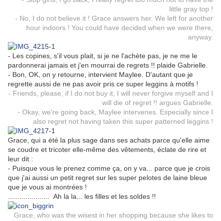
little gray top !
- No, I do not believe it ! Grace answers her. We left for another
hour indoors ! You could have decided when we were there,
anyway.
- Les copines, s'il vous plait, si je ne l'achète pas, je ne me le
pardonnerai jamais et j'en mourrai de regrets !! plaide Gabrielle.
- Bon, OK, on y retourne, intervient Maylee. D'autant que je
regrette aussi de ne pas avoir pris ce super leggins à motifs !
- Friends, please, if I do not buy it, I will never forgive myself and I
will die of regret !! argues Gabrielle.
- Okay, we're going back, Maylee intervenes. Especially since I
also regret not having taken this super patterned leggins !
Grace, qui a été la plus sage dans ses achats parce qu'elle aime
se coudre et tricoter elle-même des vêtements, éclate de rire et
leur dit :
- Puisque vous le prenez comme ça, on y va... parce que je crois
que j'ai aussi un petit regret sur les super pelotes de laine bleue
que je vous ai montrées !
..................... Ah la la... les filles et les soldes !!
Grace, who was the wisest in her shopping because she likes to