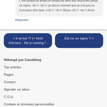
C'est sympa de temps en temps de faire des retouches photo
en sépia. <br /> <br /> ça fait un moment que je n'ai pas eu
l'occasion d'en faire :)<br /> <br /> Bravo.<br /> <br /> Anne.
Répondre
< Il arrive !!! (+ fond
Est-ce un signe ? >
d'écran) - He is coming !!!
(+ wallpaper)
Hébergé par Canalblog
Top articles
Pages
Contact
Signaler un abus
C.G.U.
Cookies et données personnelles