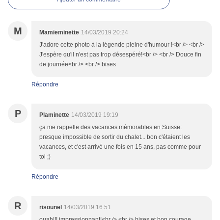
M
Mamieminette
14/03/2019 20:24
J'adore cette photo à la légende pleine d'humour !<br /> <br />
J'espère qu'il n'est pas trop désespéré!<br /> <br /> Douce fin
de journée<br /> <br /> bises
Répondre
P
Plaminette
14/03/2019 19:19
ça me rappelle des vacances mémorables en Suisse:
presque impossible de sortir du chalet... bon c'étaient les
vacances, et c'est arrivé une fois en 15 ans, pas comme pour
toi ;)
Répondre
R
risounel
14/03/2019 16:51
ouah!!! impressionnant!<br /> <br /> bises et bon courage