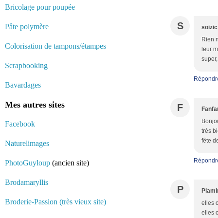
Bricolage pour poupée
S
Pâte polymère
soizic
Rien n
Colorisation de tampons/étampes
leur m
super,
Scrapbooking
Répondr
Bavardages
Mes autres sites
F
Fanfa
Bonjou
Facebook
très b
fête d
Naturelimages
Répondr
PhotoGuyloup
(ancien site)
Brodamaryllis
P
Plami
Broderie-Passion (très vieux site)
elles 
elles 