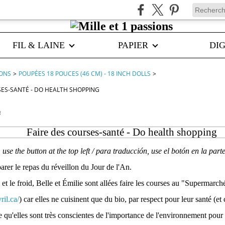
FIL & LAINE
PAPIER
DIG
IONS
>
POUPÉES 18 POUCES (46 CM) - 18 INCH DOLLS
>
SES-SANTÉ - DO HEALTH SHOPPING
8
Faire des courses-santé - Do health shopping
, use the button at the top left / para traducción, use el botón en la part
parer le repas du réveillon du Jour de l'An.
 et le froid, Belle et Émilie sont allées faire les courses au "Supermarch
ril.ca/
) car elles ne cuisinent que du bio, par respect pour leur santé (et c
 qu'elles sont très conscientes de l'importance de l'environnement pour l