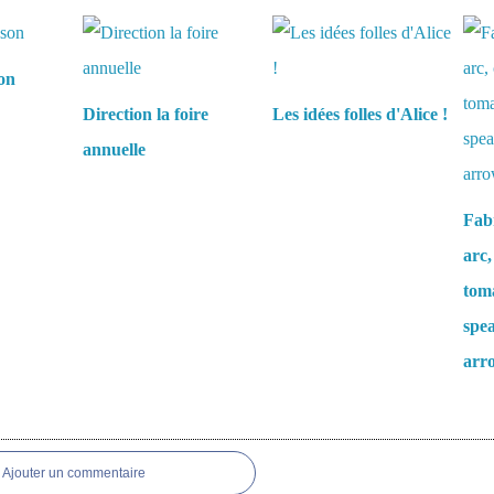
aussi :
son
Direction la foire
Les idées folles d'Alice !
annuelle
Fabr
arc,
tom
spea
arr
es
Ajouter un commentaire