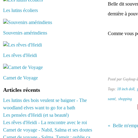
Belle dit souve
Les lutins écoliers
dernière
à pouv
Souvenirs amérindiens
Comme vous pouv
Les rêves d'Heidi
Carnet de Voyage
Posté par Guyloup 
Articles récents
Tags:
18 inch doll
,
santé
,
shopping
Les lutins des bois veulent se baigner - The
woodland elves want to go for a bath
Les pensées d'Heidi (et sa beauté)
Les rêves d'Heidi - La rencontre avec le roi
Carnet de voyage - Nabil, Salma et ses doutes
Carnet de voyage - Salma, Tamsir : oublie ça...