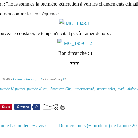
nt : "nous sommes la première génération à voir les changements climati
oir en contrer les conséquences".
ez le constater, le temps n'incitait pas à trainer dehors :
Bon dimanche :-)
♥♥♥
à 18:48 -
Commentaires [
…
]
- Permalien [
#
]
poupée 18 pouces. poupée 46 cm
,
American Girl
,
supermarché
,
supermarket
,
avril
,
biologi
Repost
0
Belle m'emprunte l'aspirateur + avis sur le Dyson V10 Absolute