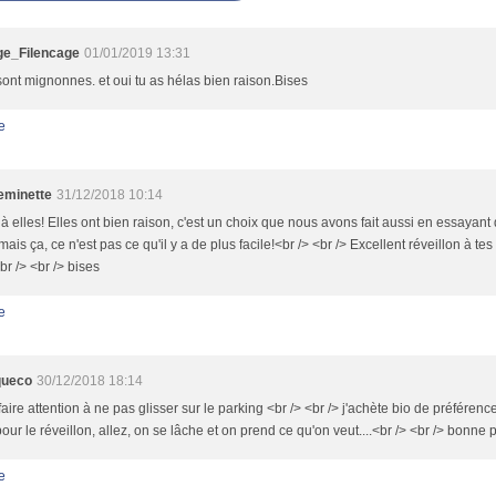
e_Filencage
01/01/2019 13:31
sont mignonnes. et oui tu as hélas bien raison.Bises
e
minette
31/12/2018 10:14
à elles! Elles ont bien raison, c'est un choix que nous avons fait aussi en essayant 
mais ça, ce n'est pas ce qu'il y a de plus facile!<br /> <br /> Excellent réveillon à t
r /> <br /> bises
e
queco
30/12/2018 18:14
t faire attention à ne pas glisser sur le parking <br /> <br /> j'achète bio de préférenc
our le réveillon, allez, on se lâche et on prend ce qu'on veut....<br /> <br /> bonne 
e