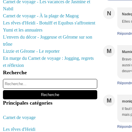
Carnet de voyage - Les vacances de Jasmine et
Nabil
N
Nadeg
Carnet de voyage - À la plage de Magog
Elles 
Les rêves d'Heidi - Botulff et Equibus s'affrontent
Yumi et les annuaires
Répondr
L'envers du décor - Joggeuse et Gérome sur son
trône
M
Lizzie et Gérome - Le reporter
Mamie
En marge du Carnet de voyage : Jogging, regrets
Bravo 
et réflexion
aussi 
deux<b
Recherche
Répondr
M
moni
Principales catégories
il fau
mais p
Carnet de voyage
Répondr
Les rêves d'Heidi