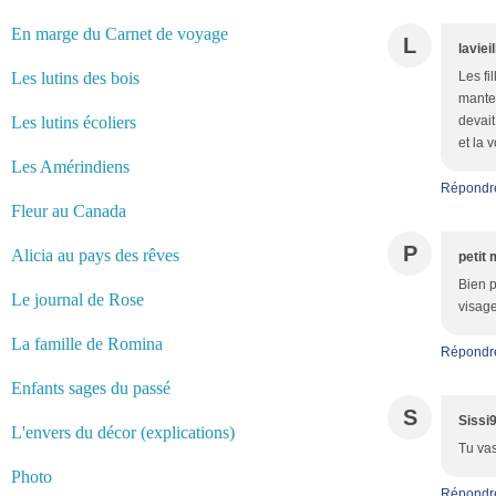
En marge du Carnet de voyage
L
laviei
Les lutins des bois
Les fi
mantea
Les lutins écoliers
devait
et la 
Les Amérindiens
Répondr
Fleur au Canada
P
Alicia au pays des rêves
petit 
Bien p
Le journal de Rose
visage
La famille de Romina
Répondr
Enfants sages du passé
S
Sissi
L'envers du décor (explications)
Tu vas
Photo
Répondr