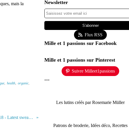
Newsletter
ques, mais la
Flux RSS
Mille et 1 passions sur Facebook
Mille et 1 passions sur Pinterest
Suivre Milleet1passions
---
que
,
health
,
organic
,
Les lutins créés par Rosemarie Müller
Derniers pulls (+ broderie) de l'année 2018 - Latest sweaters (+ embroidery) of the year 2018
Patrons de broderie, Idées déco, Recettes