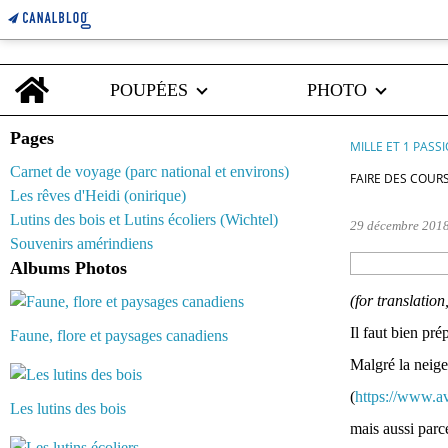
Home
POUPÉES
PHOTO
Pages
MILLE ET 1 PASS
Carnet de voyage (parc national et environs)
FAIRE DES COUR
Les rêves d'Heidi (onirique)
Lutins des bois et Lutins écoliers (Wichtel)
29 décembre 201
Souvenirs amérindiens
Albums Photos
(for translation
Il faut bien pré
Faune, flore et paysages canadiens
Malgré la neige
(
https://www.av
Les lutins des bois
mais aussi parce