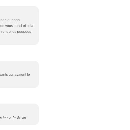
s par leur bon
on vous aussi et cela
on entre les poupées
sants qui avaient le
 /> <br /> Sylvie