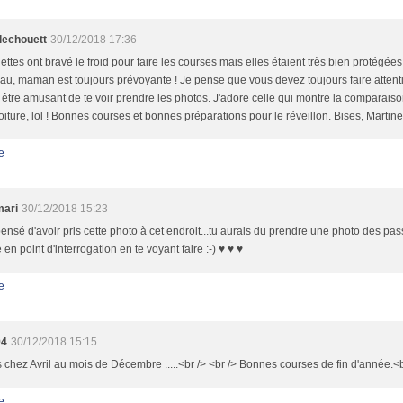
llechouett
30/12/2018 17:36
llettes ont bravé le froid pour faire les courses mais elles étaient très bien protégée
u, maman est toujours prévoyante ! Je pense que vous devez toujours faire attenti
 être amusant de te voir prendre les photos. J'adore celle qui montre la comparais
voiture, lol ! Bonnes courses et bonnes préparations pour le réveillon. Bises, Martine
e
mari
30/12/2018 15:23
ensé d'avoir pris cette photo à cet endroit...tu aurais du prendre une photo des pas
 en point d'interrogation en te voyant faire :-) ♥ ♥ ♥
e
94
30/12/2018 15:15
 chez Avril au mois de Décembre .....<br /> <br /> Bonnes courses de fin d'année.<br
e