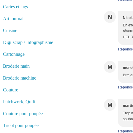
Cartes et tags
N
Nicol
Art journal
En eff
Cuisine
réveil
HEURE
Digi-scrap / Infographisme
Répondr
Cartonnage
Broderie main
M
monde
Brrr, 
Broderie machine
Répondr
Couture
Patchwork, Quilt
M
marti
Couture pour poupée
Trop m
souhai
Tricot pour poupée
Répondr