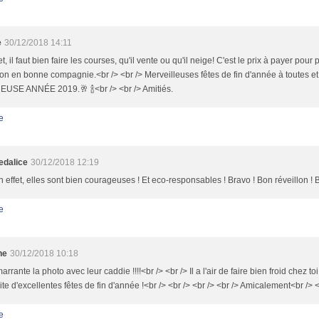
e
30/12/2018 14:11
et, il faut bien faire les courses, qu'il vente ou qu'il neige! C'est le prix à payer pou
lon en bonne compagnie.<br /> <br /> Merveilleuses fêtes de fin d'année à toutes
USE ANNÉE 2019.🥂 🍾<br /> <br /> Amitiés.
e
dalice
30/12/2018 12:19
en effet, elles sont bien courageuses ! Et eco-responsables ! Bravo ! Bon réveillon ! 
e
ne
30/12/2018 10:18
arrante la photo avec leur caddie !!!!<br /> <br /> Il a l'air de faire bien froid chez toi 
te d'excellentes fêtes de fin d'année !<br /> <br /> <br /> <br /> Amicalement<br /> 
e