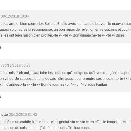
30/12/2018 10:04
e les arrête, bien couvertes Belle et Emilie avec leur caddie bravent le mauvais te
agasin bio, après la récompense, un bon repas de réveillon entre copains et copine
 elles ont bien raison d'en profiter.<br /> <br /> Bon dimanche<br /> <br /> Bises
e
n
30/12/2018 06:27
r les miss!! eh oui, il faut faire les courses qu'il neige ou qu'il vente….génial la ph
ien vêtue..Je suppose que tu devais l'être aussi pour prendre ces photos….<br /> <
e fin d'année..<br /> <br /> Bonne journée<br /> <br /> bisous Fanfan
e
nette
30/12/2018 01:42
ont même un caddie à leur taille, c'est génial.<br /> <br /> en effet, le temps est vilai
ont raison de cuisiner bio, j'ai hâte de connaître leur menu!