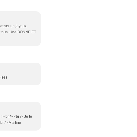
r passer un joyeux
 et tous. Une BONNE ET
Bises
!!!<br /> <br /> Je te
<br /> Martine