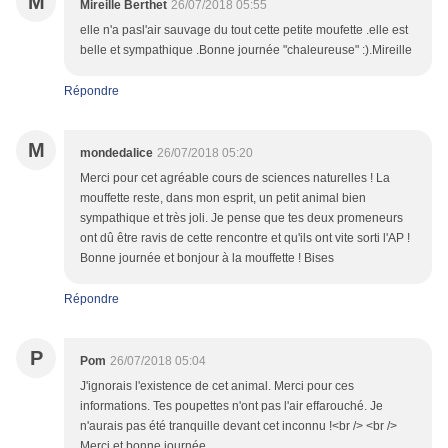
M
Mireille Berthet
26/07/2018 05:55
elle n'a pasl'air sauvage du tout cette petite moufette .elle est
belle et sympathique .Bonne journée "chaleureuse" :).Mireille
Répondre
M
mondedalice
26/07/2018 05:20
Merci pour cet agréable cours de sciences naturelles ! La
mouffette reste, dans mon esprit, un petit animal bien
sympathique et très joli. Je pense que tes deux promeneurs
ont dû être ravis de cette rencontre et qu'ils ont vite sorti l'AP !
Bonne journée et bonjour à la mouffette ! Bises
Répondre
P
Pom
26/07/2018 05:04
J'ignorais l'existence de cet animal. Merci pour ces
informations. Tes poupettes n'ont pas l'air effarouché. Je
n'aurais pas été tranquille devant cet inconnu !<br /> <br />
Merci et bonne journée.