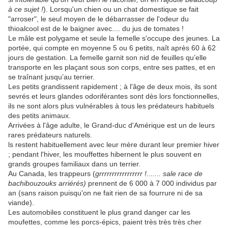
à ce sujet !
). Lorsqu'un chien ou un chat domestique se fait
"arroser", le seul moyen de le débarrasser de l'odeur du
thioalcool est de le baigner avec.... du jus de tomates !
Le mâle est polygame et seule la femelle s'occupe des jeunes. La
portée, qui compte en moyenne 5 ou 6 petits, naît après 60 à 62
jours de gestation. La femelle garnit son nid de feuilles qu’elle
transporte en les plaçant sous son corps, entre ses pattes, et en
se traînant jusqu’au terrier.
Les petits grandissent rapidement ; à l'âge de deux mois, ils sont
sevrés et leurs glandes odoriférantes sont dès lors fonctionnelles,
ils ne sont alors plus vulnérables à tous les prédateurs habituels
des petits animaux.
Arrivées à l'âge adulte, le Grand-duc d'Amérique est un de leurs
rares prédateurs naturels.
ls restent habituellement avec leur mère durant leur premier hiver
; pendant l'hiver, les mouffettes hibernent le plus souvent en
grands groupes familiaux dans un terrier.
Au Canada, les trappeurs (
grrrrrrrrrrrrrrrrr !....... sale race de
bachibouzouks arriérés)
prennent de 6 000 à 7 000 individus par
an (sans raison puisqu'on ne fait rien de sa fourrure ni de sa
viande).
Les automobiles constituent le plus grand danger car les
moufettes, comme les porcs-épics, paient très très très cher