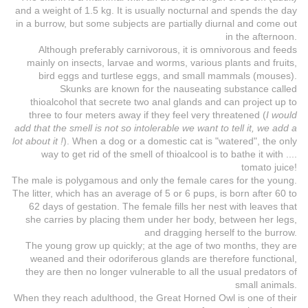
and a weight of 1.5 kg. It is usually nocturnal and spends the day
in a burrow, but some subjects are partially diurnal and come out
in the afternoon.
Although preferably carnivorous, it is omnivorous and feeds
mainly on insects, larvae and worms, various plants and fruits,
bird eggs and turtlese eggs, and small mammals (mouses).
Skunks are known for the nauseating substance called
thioalcohol that secrete two anal glands and can project up to
three to four meters away if they feel very threatened (
I would
add that the smell is not so intolerable we want to tell it, we add a
lot about it !
). When a dog or a domestic cat is "watered", the only
way to get rid of the smell of thioalcool is to bathe it with ....
tomato juice!
The male is polygamous and only the female cares for the young.
The litter, which has an average of 5 or 6 pups, is born after 60 to
62 days of gestation. The female fills her nest with leaves that
she carries by placing them under her body, between her legs,
and dragging herself to the burrow.
The young grow up quickly; at the age of two months, they are
weaned and their odoriferous glands are therefore functional,
they are then no longer vulnerable to all the usual predators of
small animals.
When they reach adulthood, the Great Horned Owl is one of their