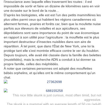
l’insouciance avec laquelle elles traversent les routes : il est
impossible de sortir et faire un dizaine de kilomètres sans en voir
une écrasée sur le bord de la route...
D'après les biologistes, elle est est l’un des petits mammifères les
plus utiles parmi ceux qui habitent les régions canadiennes où
alternent fermes, prairies et forêts car, b
ien que la moufette nuise
parfois aux éleveurs de volailles et aux apiculteurs, ses
déprédations sont sans importance du point de vue économique
en rapport à son utilité pour l’agriculture : la mouffette est le plus
important destructeur d’insectes nuisibles dans son aire de
répartition. À tel point, que
dans l’État de New York, une loi la
protège tant elle s’est montrée efficace contre le ver du houblon.
Depuis toujours, elle avait été classée dans la famille des belettes
(mustélidés), mais la recherche ADN a conduit à lui donner sa
propre famille, celles des méphitidés.
À noter que certaines personnes ont adopté des mouffettes
bébés orphelins, et qu'elles ont le même comportement qu'un
chat.
This nice little skunk is just curious, most often timid, but not
aggressive.
The skunk is a mammal with an average length of 50 cm (adult)