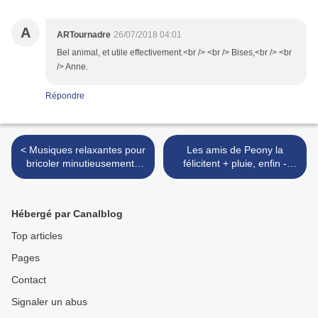
A
ARTournadre
26/07/2018 04:01
Bel animal, et utile effectivement.<br /> <br /> Bises,<br /> <br
/> Anne.
Répondre
< Musiques relaxantes pour
Les amis de Peony la
bricoler minutieusement -
félicitent + pluie, enfin -
Relaxing music for doing
Peony's friends
crafting minutiously
congratulate her + rain
finally >
Hébergé par Canalblog
Top articles
Pages
Contact
Signaler un abus