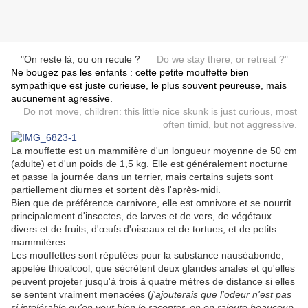
"On reste là, ou on recule ?
Do we stay there, or retreat ?"
Ne bougez pas les enfants : cette petite mouffette bien
sympathique est juste curieuse, le plus souvent peureuse, mais
aucunement agressive.
Do not move, children: this little nice skunk is just curious, most
often timid, but not aggressive.
La mouffette est un mammifère d'un longueur moyenne de 50 cm
(adulte) et d'un poids de 1,5 kg. Elle est généralement nocturne
et passe la journée dans un terrier, mais certains sujets sont
partiellement diurnes et sortent dès l'après-midi.
Bien que de préférence carnivore, elle est o
mnivore et se nourrit
principalement d'insectes, de larves et de vers, de végétaux
divers et de fruits, d'œufs d'oiseaux et de tortues, et de petits
mammifères.
Les mouffettes sont réputées pour la substance nauséabonde,
appelée thioalcool, que sécrètent deux glandes anales et qu'elles
peuvent projeter jusqu'à trois à quatre mètres de distance si elles
se sentent vraiment menacées (
j'ajouterais que l'odeur n'est pas
si intolérable qu'on veut bien le raconter, on en rajoute beaucoup