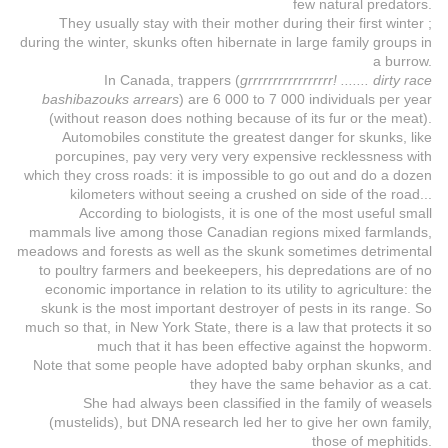
few natural predators.
They usually stay with their mother during their first winter ;
during the winter, skunks often hibernate in large family groups in
a burrow.
In Canada, trappers (
grrrrrrrrrrrrrrrrr! ....... dirty race
bashibazouks arrears
) are 6 000 to 7 000 individuals per year
(without reason does nothing because of its fur or the meat).
Automobiles constitute the greatest danger for skunks, like
porcupines, pay very very very expensive recklessness with
which they cross roads: it is impossible to go out and do a dozen
kilometers without seeing a crushed on side of the road...
According to biologists, it is one of the most useful small
mammals live among those Canadian regions mixed farmlands,
meadows and forests as well as the skunk sometimes detrimental
to poultry farmers and beekeepers, his depredations are of no
economic importance in relation to its utility to agriculture: the
skunk is the most important destroyer of pests in its range. So
much so that, in New York State, there is a law that protects it so
much that it has been effective against the hopworm.
Note that some people have adopted baby orphan skunks, and
they have the same behavior as a cat.
She had always been classified in the family of weasels
(mustelids), but DNA research led her to give her own family,
those of mephitids.