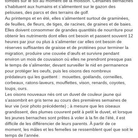
tombés sur le sol au moment de la moisson. Certaines bernaches
s'habituent aux humains et s’alimentent sur le gazon des
pelouses, des parcs et des terrains de golf.
Au printemps et en été, elles s’alimentent surtout de graminées,
de feuilles, de fleurs, de tiges, de racines, de graines et de baies.
Elles doivent consommer de grandes quantités de nourriture pour
obtenir les nutriments dont elles ont besoin et passent souvent 12
heures par jour ou plus à s’alimenter car elles ont besoin de
réserves suffisantes de graisse et de protéines pour terminer la
migration, produire une couvée d’œufs et survivre pendant
environ un mois de couvaison où elles ne prendront presque pas
le temps de s'alimenter, devant surveiller le nid en permanence
pour protéger les oeufs, puis les oisons des nombreux
prédateurs qui les guettent :
mouettes, goélands, corneilles,
corbeaux, ratons-laveurs, mouffettes, vison, renards, coyotes,
loups, ours.
Les oisons nouveaux nés ont un duvet de couleur jaune qui
s’assombrit en gris terne au cours des premières semaines de
leur vie (voir photo précédente) ; à mesure que les oiseaux
grandissent, des plumes couvrent petit à petit le duvet, et lorsque
les jeunes bernaches sont prêtes à voler à la fin de l’été, il est
difficile de les différencier de leurs parents. À partir de ce
moment, les mâles et les femelles se ressemblent quel que soit le
temps de l’année.