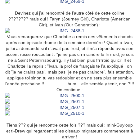
Devinez qui j'ai rencontré de l'autre côté de cette colline
???????? mais oui ! Taryn (Journey Girl), Charlotte (American
Girl), et Ivan (Our Generation) :
Vous remarquerez que Charlotte a remis des vêtements chauds
après son épisode rhume de la semaine dernière ! Quant à Ivan,
je lui ai demandé si il n'avait pas froid, et il m'a répondu avec son
accent russe roucoulant : "je ne pas crrrrraindre le frrrroid, je suis
né à Saint Peterrrrsbourrrg, il y fait bien plus frrrroid qu'ici" !! et
Charlotte l'a repris : "Ivan, la prof de français te l'a expliqué : on
dit "je ne crains pas", mais pas "je ne pas craindre", fais attention,
applique toi sinon tu vas redoubler et on ne sera plus ensemble
l'année prochaine !! ................. hum... elle semble y tenir, non ?!!!
On continue :
Tiens ??? qui je rencontre cette fois ??? mais oui : mini-Guyloup
et ti-Drew qui regardent si les oiseaux migrateurs commencent à
arriver !