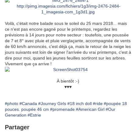
http://pimg.imagesia.com/fichiers/1g3/img-2476-2484-
1_imagesia-com_1g3d1.jpg
Voilà, c'était notre balade sous le soleil du 25 mars 2018... mais
ce n'est pas encore gagné pour le printemps, regardez les
prévisions à 14 jours pour notre secteur : toutefois, une poussée
de 7 et 8° avec pluie et pluie verglaçante, accompagnée de vents
de 60 km/h annoncés, c'est déjà ça, mais le retour de la neige les
jours suivants est loin de signer l'arrivée du vrai printemps, c'est à
dire pour moi, quand les jeunes feuilles sortiront sur les arbres.
Vivement que ça arrive !
À bientôt :-)
♥♥♥
#photo
#Canada
#Journey Girls
#18 inch doll
#ride
#poupée 18
pouces. poupée 46 cm
#promenade
#American Girl
#Our
Generation
#Estrie
Partager