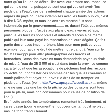
noter qu'au lieu de se débrouiller avec leur propre assurance, ce
qui semble normal puisque ce sont eux qui veulent avoir "les
pieds dans l'eau", ces gens intentent chaque année des actions
auprès du pays pour être indemnisés avec les fonds publics, c'est
à dire NOS impôts, et tous les ans : ça marche ! ils sont
indemnisés par le gouvernement........ or, durant l'été, ces mêmes
personnes bloquent l'accès aux plans d'eau, rivières et lacs,
puisque les terrains sont privés et interdits d'accès à ce même
public qui leur aura payé les réparations de leurs dégâts. Ça fait
partie des choses imcompréhensibles pour mon petit cerveau !!!
exemple, pour avoir le droit de mettre notre canot à l'eau sur le
lac Massawippi pour aller photographier des hérons et
bernaches, l'asso des riverains nous demandede payer un droit
de mise à l'eau de 35 $ !!!!! et c'est dans toute la province comme
ça, à tel point que les associations de pêcheurs font des recours
collectifs pour contester ces sommes débiles que les riverains et
municipalités font payer pour avoir le droit de se tremper les
pieds dans l'eau. (voir :
http://www.apsq.ca/Accueil.aspx
... même
si je ne suis pas une fan de la pêche où des poissons sont tués
pour le plaisir, mais non consommés pour cause de pollution de
l'eau).
Bref, cette année, les températures remontent très lentement, et
ça se passe (pour le moment) en douceur car tant qu'il ne pleut
pas, ça fond tranquillement....