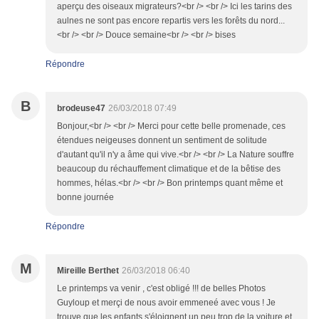
aperçu des oiseaux migrateurs?<br /> <br /> Ici les tarins des
aulnes ne sont pas encore repartis vers les forêts du nord...
<br /> <br /> Douce semaine<br /> <br /> bises
Répondre
B
brodeuse47
26/03/2018 07:49
Bonjour,<br /> <br /> Merci pour cette belle promenade, ces
étendues neigeuses donnent un sentiment de solitude
d'autant qu'il n'y a âme qui vive.<br /> <br /> La Nature souffre
beaucoup du réchauffement climatique et de la bêtise des
hommes, hélas.<br /> <br /> Bon printemps quant même et
bonne journée
Répondre
M
Mireille Berthet
26/03/2018 06:40
Le printemps va venir , c'est obligé !!! de belles Photos
Guyloup et merçi de nous avoir emmeneé avec vous ! Je
trouve que les enfants s'éloignent un peu trop de la voiture et