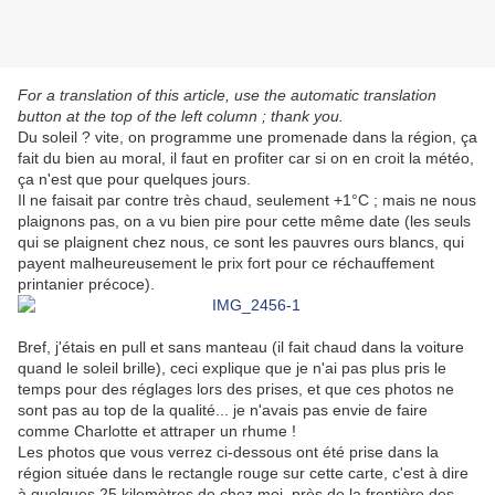
For a translation of this article, use the automatic translation
button at the top of the left column ; thank you.
Du soleil ? vite, on programme une promenade dans la région, ça
fait du bien au moral, il faut en profiter car si on en croit la météo,
ça n'est que pour quelques jours.
Il ne faisait par contre très chaud, seulement +1°C ; mais ne nous
plaignons pas, on a vu bien pire pour cette même date (les seuls
qui se plaignent chez nous, ce sont les pauvres ours blancs, qui
payent malheureusement le prix fort pour ce réchauffement
printanier précoce).
Bref, j'étais en pull et sans manteau (il fait chaud dans la voiture
quand le soleil brille), ceci explique que je n'ai pas plus pris le
temps pour des réglages lors des prises, et que ces photos ne
sont pas au top de la qualité... je n'avais pas envie de faire
comme Charlotte et attraper un rhume !
Les photos que vous verrez ci-dessous ont été prise dans la
région située dans le rectangle rouge sur cette carte, c'est à dire
à quelques 25 kilomètres de chez moi, près de la frontière des