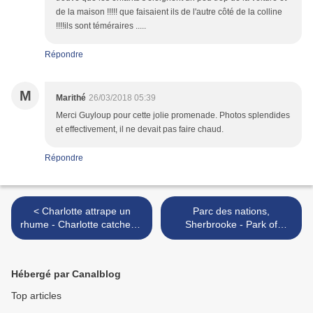
de la maison !!!!! que faisaient ils de l'autre côté de la colline
!!!!ils sont téméraires .....
Répondre
M
Marithé
26/03/2018 05:39
Merci Guyloup pour cette jolie promenade. Photos splendides
et effectivement, il ne devait pas faire chaud.
Répondre
< Charlotte attrape un
Parc des nations,
rhume - Charlotte catches a
Sherbrooke - Park of
cold
Nations, Sherbrooke >
Hébergé par Canalblog
Top articles