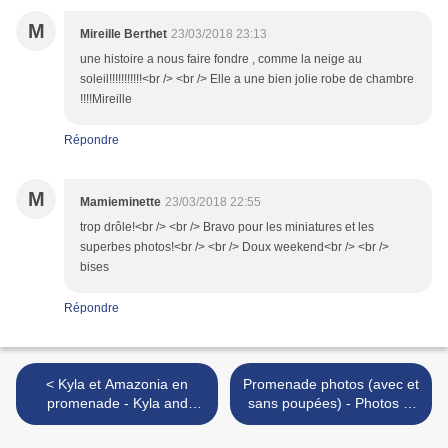
M
Mireille Berthet
23/03/2018 23:13
une histoire a nous faire fondre , comme la neige au
soleil!!!!!!!!!!!<br /> <br /> Elle a une bien jolie robe de chambre
!!!!Mireille
Répondre
M
Mamieminette
23/03/2018 22:55
trop drôle!<br /> <br /> Bravo pour les miniatures et les
superbes photos!<br /> <br /> Doux weekend<br /> <br />
bises
Répondre
< Kyla et Amazonia en
Promenade photos (avec et
promenade - Kyla and
sans poupées) - Photos of
Amazonia horse-riding
a ride (with and without
dolls) >