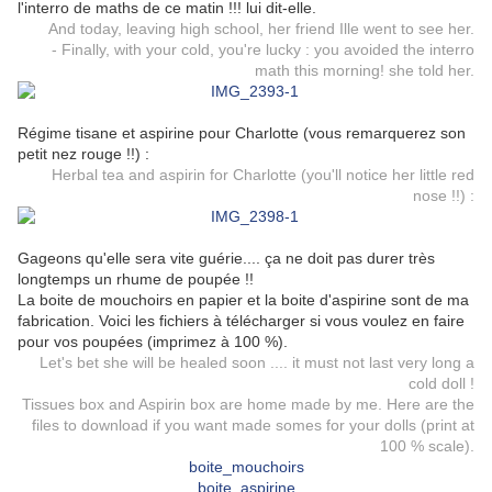
l'interro de maths de ce matin !!! lui dit-elle.
And today, leaving high school, her friend Ille went to see her.
- Finally, with your cold, you're lucky : you avoided the interro
math this morning! she told her.
Régime tisane et aspirine pour Charlotte (vous remarquerez son
petit nez rouge !!) :
Herbal tea and aspirin for Charlotte (you'll notice her little red
nose !!) :
Gageons qu'elle sera vite guérie.... ça ne doit pas durer très
longtemps un rhume de poupée !!
La boite de mouchoirs en papier et la boite d'aspirine sont de ma
fabrication. Voici les fichiers à télécharger si vous voulez en faire
pour vos poupées (imprimez à 100 %).
Let's bet she will be healed soon .... it must not last very long a
cold doll !
Tissues box and Aspirin box are home made by me. Here are the
files to download if you want made somes for your dolls (print at
100 % scale).
boite_mouchoirs
boite_aspirine