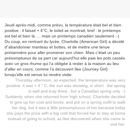
Jeudi après-midi, comme prévu, la température était bel et bien
positive : il faisait + 4°C, le soleil se montrait, bref : le printemps
est bel et bien là .... mais un printemps canadien seulement :-)
Du coup, en rentrant du lycée, Charlotte (American Girl) a décidé
d"abandonner manteau et bottes, et de mettre une tenue
printannière pour aller promener son chien. Mais c'était un peu
présomptueux de sa part car aujourd'hui elle paie les pots cassés
avec un gros rhume qui l'a obligée à rester à la maison au lieu
d'aller en cours, comme l'a découvert Ilee (Journey Girl)
lorsqu'elle est venue lui rendre visite.
Thursday afternoon, as expected, the temperature was very
positive: it was + 4 ° C, the sun was showing, in short : the spring
is well and truly there , but a Canadian spring only :-)
Suddenly, when she returned from high school, Charlotte decided
to give up her coat and boots, and put on a spring outfil to walk
her dog, but it was a little presumptuous of her because today
she pays the price with a big cold that forced her to stay at home
instead of going to school, as Ilee discovered when she came to
visit her.