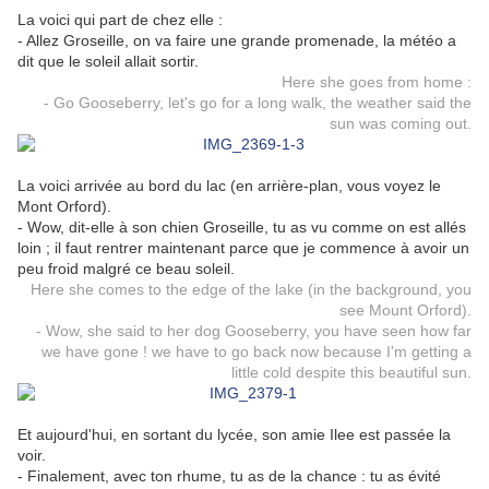
La voici qui part de chez elle :
- Allez Groseille, on va faire une grande promenade, la météo a
dit que le soleil allait sortir.
Here she goes from home :
- Go Gooseberry, let's go for a long walk, the weather said the
sun was coming out.
La voici arrivée au bord du lac (en arrière-plan, vous voyez le
Mont Orford).
- Wow, dit-elle à son chien Groseille, tu as vu comme on est allés
loin ; il faut rentrer maintenant parce que je commence à avoir un
peu froid malgré ce beau soleil.
Here she comes to the edge of the lake (in the background, you
see Mount Orford).
- Wow, she said to her dog Gooseberry, you have seen how far
we have gone ! we have to go back now because I'm getting a
little cold despite this beautiful sun.
Et aujourd'hui, en sortant du lycée, son amie Ilee est passée la
voir.
- Finalement, avec ton rhume, tu as de la chance : tu as évité