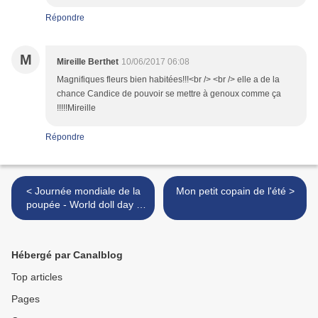
Répondre
M
Mireille Berthet
10/06/2017 06:08
Magnifiques fleurs bien habitées!!!<br /> <br /> elle a de la
chance Candice de pouvoir se mettre à genoux comme ça
!!!!!Mireille
Répondre
< Journée mondiale de la
Mon petit copain de l'été >
poupée - World doll day -
message universel du
bonheur et de la tendresse
Hébergé par Canalblog
Top articles
Pages