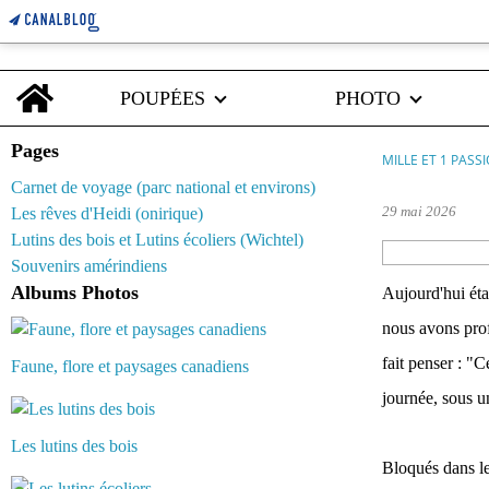
Home
POUPÉES
PHOTO
Pages
MILLE ET 1 PASS
Carnet de voyage (parc national et environs)
29 mai 2026
Les rêves d'Heidi (onirique)
Lutins des bois et Lutins écoliers (Wichtel)
Souvenirs amérindiens
Albums Photos
Aujourd'hui éta
nous avons prof
fait penser : "C
Faune, flore et paysages canadiens
journée, sous un
Les lutins des bois
Bloqués dans le