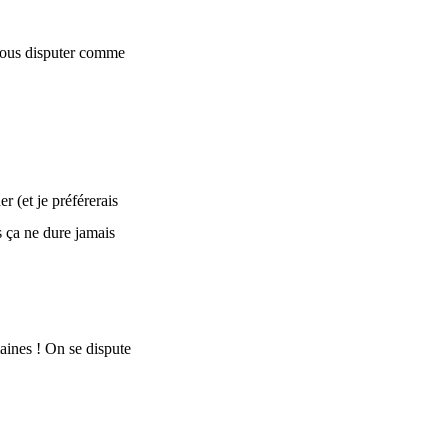
 vous disputer comme
r (et je préférerais
is ça ne dure jamais
maines ! On se dispute