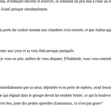
an, d'ordinaire discrets et réservés, se sentaient un peu mal à l'aise au m
t éclaté presque simultanément.
 la porte du couloir menant aux chambres s'est ouverte, et que Salma app
larmes aux yeux et sa voix était presque paniquée.
, je vous en prie, arrêtez de vous disputer. D'habitude, vous vous entende
mmédiatement que sa sœur, déprimée et en perte de repères, avait besoin 
le qui régnait dans le groupe devait lui sembler brisée, ce qui la boulever
est rien, juste des petites querelles d'amoureux, ce n'est pas grave"