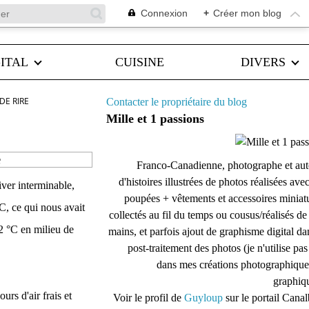
Connexion
+
Créer mon blog
ITAL
CUISINE
DIVERS
DE RIRE
Contacter le propriétaire du blog
Mille et 1 passions
e
Franco-Canadienne, photographe et aut
d'histoires illustrées de photos réalisées ave
iver interminable,
poupées + vêtements et accessoires miniat
C, ce qui nous avait
collectés au fil du temps ou cousus/réalisés d
12 °C en milieu de
mains, et parfois ajout de graphisme digital da
post-traitement des photos (je n'utilise pas
dans mes créations photographique
graphiqu
rs d'air frais et
Voir le profil de
Guyloup
sur le portail Cana