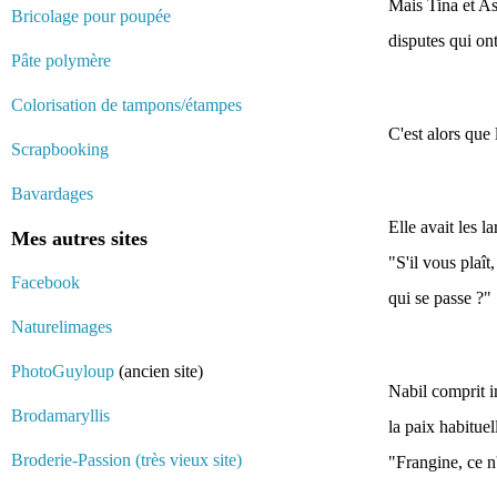
Mais Tina et Asl
Bricolage pour poupée
disputes qui on
Pâte polymère
Colorisation de tampons/étampes
C'est alors que
Scrapbooking
Bavardages
Elle avait les 
Mes autres sites
"S'il vous plaît
Facebook
qui se passe ?"
Naturelimages
PhotoGuyloup
(ancien site)
Nabil comprit i
Brodamaryllis
la paix habituel
Broderie-Passion (très vieux site)
"Frangine, ce n'