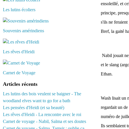
ensoleillé, et c
Les lutins écoliers
principe, presq
s'ils ne feraien
Souvenirs amérindiens
Bref, la gaité h
Les rêves d'Heidi
Nabil jouait ne
et le slang (ar
Carnet de Voyage
Ethan.
Articles récents
Les lutins des bois veulent se baigner - The
Wash lisait un 
woodland elves want to go for a bath
regardait un de
Les pensées d'Heidi (et sa beauté)
Les rêves d'Heidi - La rencontre avec le roi
numéro de juill
Carnet de voyage - Nabil, Salma et ses doutes
Ils semblaient t
Carnet de voyage - Salma, Tamsir : oublie ça...