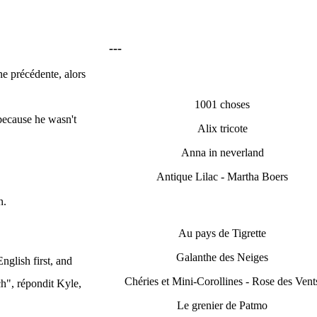
---
ne précédente, alors
1001 choses
 because he wasn't
Alix tricote
Anna in neverland
Antique Lilac - Martha Boers
n.
Au pays de Tigrette
Galanthe des Neiges
nglish first, and
Chéries et Mini-Corollines - Rose des Vent
h", répondit Kyle,
Le grenier de Patmo