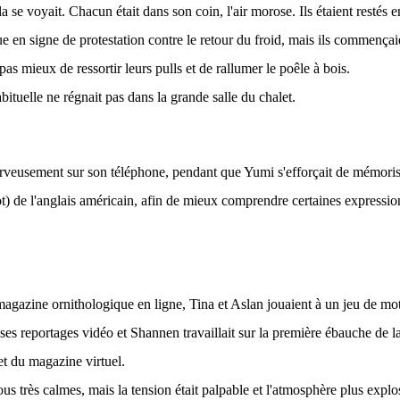
ela se voyait. Chacun était dans son coin, l'air morose. Ils étaient restés 
ue en signe de protestation contre le retour du froid, mais ils commença
t pas mieux de ressortir leurs pulls et de rallumer le poêle à bois.
abituelle ne régnait pas dans la grande salle du chalet.
rveusement sur son téléphone, pendant que Yumi s'efforçait de mémoris
got) de l'anglais américain, afin de mieux comprendre certaines expressi
magazine ornithologique en ligne, Tina et Aslan jouaient à un jeu de mots
 ses reportages vidéo et Shannen travaillait sur la première ébauche de 
et du magazine virtuel.
ous très calmes, mais la tension était palpable et l'atmosphère plus explos