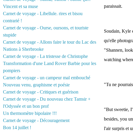
paraissait.
Vincent et sa muse
Carnet de voyage - Libellule. rires et bisou
contrarié !
Carnet de voyage - Ourse, oursons, et touriste
Soudain, Kyle é
stupide
qu'elle photogr
Carnet de voyage - Allons faire le tour du Lac des
Nations à Sherbrooke
"Shannen, look 
Carnet de voyage - La tristesse de Christophe
watching where
Transformation d'une Land Rover Barbie pour les
pompiers
Carnet de voyage - un campeur mal embouché
"Tu ne pourrais
Nouveau venu, graphisme et poésie
Carnet de voyage - Critiques et guérison
Carnet de voyage - Du nouveau chez Tamsir +
l'Odyssée et un bon prof
"But sweetie, I
Un thermomètre bipolaire !!!
besides, you un
Carnet de voyage - Découragement
Bon 14 juillet !
l'air surpris et 