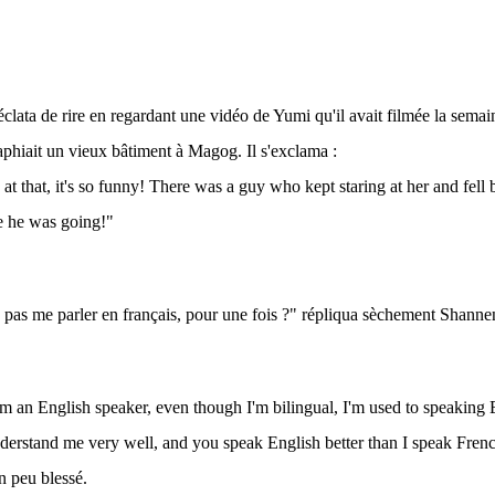
clata de rire en regardant une vidéo de Yumi qu'il avait filmée la semai
aphiait un vieux bâtiment à Magog. Il s'exclama :
at that, it's so funny! There was a guy who kept staring at her and fell
 he was going!"
 pas me parler en français, pour une fois ?" répliqua sèchement Shanne
'm an English speaker, even though I'm bilingual, I'm used to speaking E
derstand me very well, and you speak English better than I speak Frenc
un peu blessé.