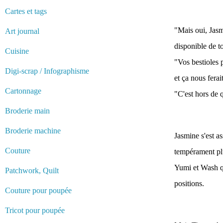
Cartes et tags
"Mais oui, Jasmi
Art journal
disponible de to
Cuisine
"Vos bestioles 
Digi-scrap / Infographisme
et ça nous ferai
Cartonnage
"C'est hors de 
Broderie main
Broderie machine
Jasmine s'est as
Couture
tempérament plu
Yumi et Wash qu
Patchwork, Quilt
positions.
Couture pour poupée
Tricot pour poupée