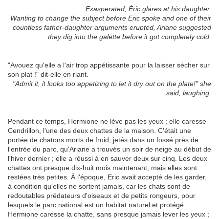
Exasperated, Éric glares at his daughter.
Wanting to change the subject before Eric spoke and one of their
countless father-daughter arguments erupted, Ariane suggested
they dig into the galette before it got completely cold.
"Avouez qu'elle a l'air trop appétissante pour la laisser sécher sur
son plat !" dit-elle en riant.
"Admit it, it looks too appetizing to let it dry out on the plate!" she
said, laughing.
Pendant ce temps, Hermione ne lève pas les yeux ; elle caresse
Cendrillon, l'une des deux chattes de la maison. C'était une
portée de chatons morts de froid, jetés dans un fossé près de
l'entrée du parc, qu'Ariane a trouvés un soir de neige au début de
l'hiver dernier ; elle a réussi à en sauver deux sur cinq. Les deux
chattes ont presque dix-huit mois maintenant, mais elles sont
restées très petites. À l'époque, Eric avait accepté de les garder,
à condition qu'elles ne sortent jamais, car les chats sont de
redoutables prédateurs d'oiseaux et de petits rongeurs, pour
lesquels le parc national est un habitat naturel et protégé.
Hermione caresse la chatte, sans presque jamais lever les yeux ;