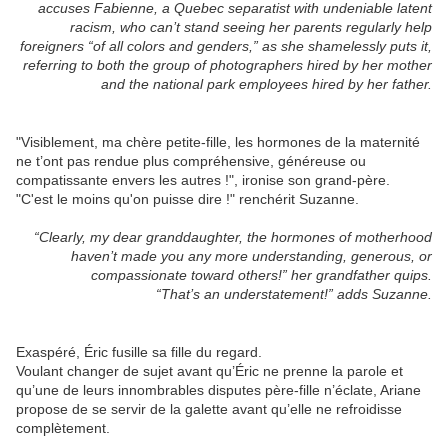
accuses Fabienne, a Quebec separatist with undeniable latent
racism, who can’t stand seeing her parents regularly help
foreigners “of all colors and genders,” as she shamelessly puts it,
referring to both the group of photographers hired by her mother
and the national park employees hired by her father.
"Visiblement, ma chère petite-fille, les hormones de la maternité
ne t’ont pas rendue plus compréhensive, généreuse ou
compatissante envers les autres !", ironise son grand-père.
"C'est le moins qu'on puisse dire !" renchérit Suzanne.
“Clearly, my dear granddaughter, the hormones of motherhood
haven’t made you any more understanding, generous, or
compassionate toward others!” her grandfather quips.
“That’s an understatement!” adds Suzanne.
Exaspéré, Éric fusille sa fille du regard.
Voulant changer de sujet avant qu’Éric ne prenne la parole et
qu’une de leurs innombrables disputes père-fille n’éclate, Ariane
propose de se servir de la galette avant qu’elle ne refroidisse
complètement.