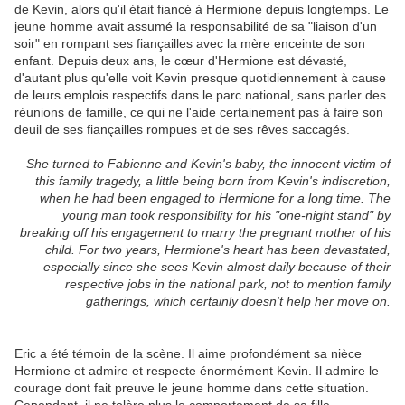
de Kevin, alors qu'il était fiancé à Hermione depuis longtemps. Le
jeune homme avait assumé la responsabilité de sa "liaison d'un
soir" en rompant ses fiançailles avec la mère enceinte de son
enfant. Depuis deux ans, le cœur d'Hermione est dévasté,
d'autant plus qu'elle voit Kevin presque quotidiennement à cause
de leurs emplois respectifs dans le parc national, sans parler des
réunions de famille, ce qui ne l'aide certainement pas à faire son
deuil de ses fiançailles rompues et de ses rêves saccagés.
She turned to Fabienne and Kevin's baby, the innocent victim of
this family tragedy, a little being born from Kevin's indiscretion,
when he had been engaged to Hermione for a long time. The
young man took responsibility for his "one-night stand" by
breaking off his engagement to marry the pregnant mother of his
child. For two years, Hermione's heart has been devastated,
especially since she sees Kevin almost daily because of their
respective jobs in the national park, not to mention family
gatherings, which certainly doesn't help her move on.
Eric a été témoin de la scène. Il aime profondément sa nièce
Hermione et admire et respecte énormément Kevin. Il admire le
courage dont fait preuve le jeune homme dans cette situation.