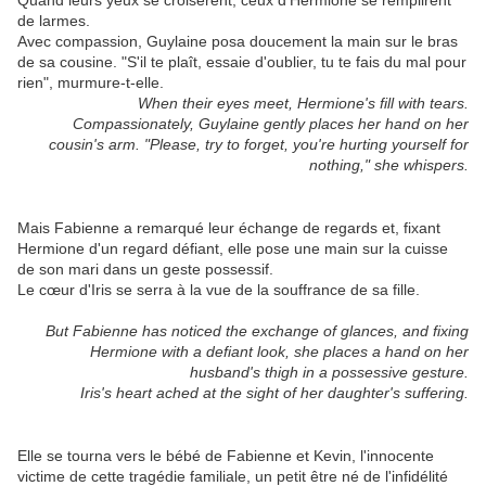
Quand leurs yeux se croisèrent, ceux d'Hermione se remplirent
de larmes.
Avec compassion, Guylaine posa doucement la main sur le bras
de sa cousine. "S'il te plaît, essaie d'oublier, tu te fais du mal pour
rien", murmure-t-elle.
When their eyes meet, Hermione's fill with tears.
Compassionately, Guylaine gently places her hand on her
cousin's arm. "Please, try to forget, you're hurting yourself for
nothing," she whispers.
Mais Fabienne a remarqué leur échange de regards et, fixant
Hermione d'un regard défiant, elle pose une main sur la cuisse
de son mari dans un geste possessif.
Le cœur d'Iris se serra à la vue de la souffrance de sa fille.
But Fabienne has noticed the exchange of glances, and fixing
Hermione with a defiant look, she places a hand on her
husband's thigh in a possessive gesture.
Iris's heart ached at the sight of her daughter's suffering.
Elle se tourna vers le bébé de Fabienne et Kevin, l'innocente
victime de cette tragédie familiale, un petit être né de l'infidélité