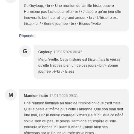
Cc Guyloup, <br /> Une réunion de famille triste, pauvre
Hermione pas facile pour elle <br /> J’espère qu’un jour elle
trouvera le bonheur et le grand amour. <br /> L'histoire est
triste. <br /> Bonne journée <br /> Bisous Yvette
Répondre
G
Guyloup
13/01/2026 00:47
Merci Yvette. Cette histoire est triste, mais tu verras
qu'elle finit très bien un de ces jours.<br /> Bonne
journée :-)<br /> Bises
M
Mamieminette
12/01/2026 09:31
Une réunion familiale au bord de l'implosion! que c'est triste.
Quelle peste et même plus cette Fabienne. Que son mari doit
être mal, Eric le trouve courageux mais il a faibli, que ce bébé
soit le sien ou pas. Je plains Hermione et j'espère qu'elle
trouvera le bonheur. Quant à Ariane, j'aime bien ses
réflexions.<br /> Douce journée<br /> bises