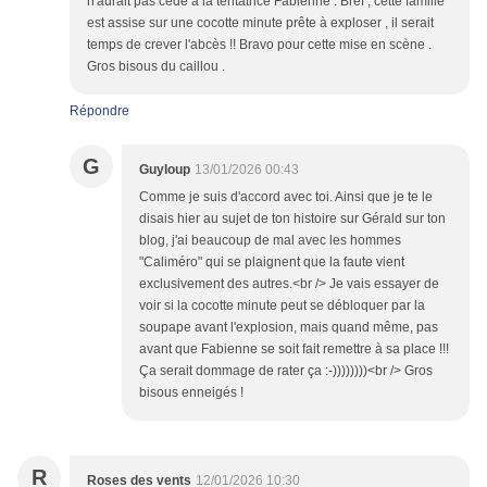
n'aurait pas cédé à la tentatrice Fabienne . Bref , cette famille
est assise sur une cocotte minute prête à exploser , il serait
temps de crever l'abcès !! Bravo pour cette mise en scène .
Gros bisous du caillou .
Répondre
G
Guyloup
13/01/2026 00:43
Comme je suis d'accord avec toi. Ainsi que je te le
disais hier au sujet de ton histoire sur Gérald sur ton
blog, j'ai beaucoup de mal avec les hommes
"Caliméro" qui se plaignent que la faute vient
exclusivement des autres.<br /> Je vais essayer de
voir si la cocotte minute peut se débloquer par la
soupape avant l'explosion, mais quand même, pas
avant que Fabienne se soit fait remettre à sa place !!!
Ça serait dommage de rater ça :-))))))))<br /> Gros
bisous enneigés !
R
Roses des vents
12/01/2026 10:30