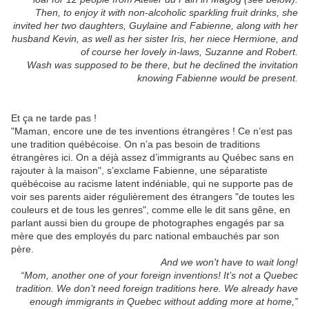
Then, to enjoy it with non-alcoholic sparkling fruit drinks, she
invited her two daughters, Guylaine and Fabienne, along with her
husband Kevin, as well as her sister Iris, her niece Hermione, and
of course her lovely in-laws, Suzanne and Robert.
Wash was supposed to be there, but he declined the invitation
knowing Fabienne would be present.
Et ça ne tarde pas !
"Maman, encore une de tes inventions étrangères ! Ce n’est pas
une tradition québécoise. On n’a pas besoin de traditions
étrangères ici. On a déjà assez d’immigrants au Québec sans en
rajouter à la maison", s’exclame Fabienne, une séparatiste
québécoise au racisme latent indéniable, qui ne supporte pas de
voir ses parents aider régulièrement des étrangers "de toutes les
couleurs et de tous les genres", comme elle le dit sans gêne, en
parlant aussi bien du groupe de photographes engagés par sa
mère que des employés du parc national embauchés par son
père.
And we won't have to wait long!
“Mom, another one of your foreign inventions! It’s not a Quebec
tradition. We don’t need foreign traditions here. We already have
enough immigrants in Quebec without adding more at home,”