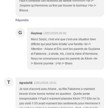
Faut-il continuer ces réunions de famille !!!!!!!!!!!!!!!!!! <br />
J'espère qu'Hermione va finir par trouver le bonheur !<br />
Bisous
Répondre
G
Guyloup
13/01/2026 00:40
Merci Soizic, c'est vrai que c'est une situation bien
difficile qui peut faire éclater une famille.<br />
Attention : Ariane et Éric sont les parents de Guylaine
et Fabienne ; à droite, Iris, c'est la mère d'Hermione.
Nous ne connaissons pas les parents de Kévin.<br
/> Bonne journée :-)<br /> Bises
T
tigrette56
12/01/2026 10:41
Je suis d'accord avec Ariane , sa fille Fabienne a vraiment
besoin d'une bonne remise en question . Quelle peste
irresponsable !! Faut-il vraiment plaindre Kévin ??? Elle ne l'a
pas violé !! S'il avait vraiment des sentiments pour Hermione il