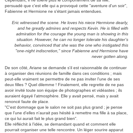
Cependant, il ne tolère plus le comportement de sa fille,
persuadé que c'est elle qui a provoqué cette "aventure d'un soir",
Fabienne et Hermione ne s'étant jamais entendues.
Eric witnessed the scene. He loves his niece Hermione dearly,
and he greatly admires and respects Kevin. He is filled with
admiration for the courage the young man is showing in this
situation. However, he can no longer tolerate his daughter's
behavior, convinced that she was the one who instigated this
"one-night indiscretion," since Fabienne and Hermione have
never gotten along.
De son côté, Ariane se demande s'il est raisonnable de continuer
à organiser des réunions de famille dans ces conditions ; mais
peut-elle vraiment se permettre de ne pas inviter l'une de ses
deux filles ? Quel dilemme ! Finalement, elle regrette de ne pas
avoir invité toute son équipe de photographes et vidéastes ; ils
auraient égayé l'atmosphère. Elle y avait pensé, mais y avait
renoncé faute de place.
"C'est dommage que le salon ne soit pas plus grand ; je pense
que l'une d'elles n'aurait pas hésité à remettre ma fille à sa place,
ce qui lui aurait fait le plus grand bien".
Elle réfléchit à l'idée, se demandant quand et comment elle
pourrait organiser une telle rencontre. Un léger sourire apparut