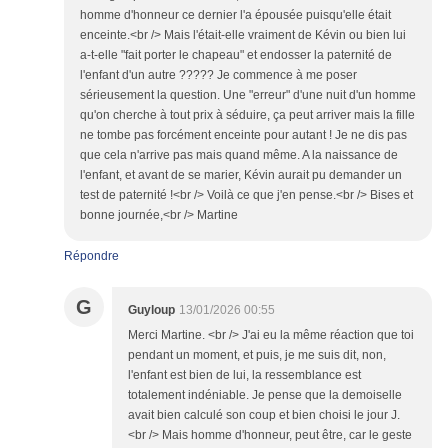
homme d'honneur ce dernier l'a épousée puisqu'elle était
enceinte.<br /> Mais l'était-elle vraiment de Kévin ou bien lui
a-t-elle "fait porter le chapeau" et endosser la paternité de
l'enfant d'un autre ????? Je commence à me poser
sérieusement la question. Une "erreur" d'une nuit d'un homme
qu'on cherche à tout prix à séduire, ça peut arriver mais la fille
ne tombe pas forcément enceinte pour autant ! Je ne dis pas
que cela n'arrive pas mais quand même. A la naissance de
l'enfant, et avant de se marier, Kévin aurait pu demander un
test de paternité !<br /> Voilà ce que j'en pense.<br /> Bises et
bonne journée,<br /> Martine
Répondre
G
Guyloup
13/01/2026 00:55
Merci Martine. <br /> J'ai eu la même réaction que toi
pendant un moment, et puis, je me suis dit, non,
l'enfant est bien de lui, la ressemblance est
totalement indéniable. Je pense que la demoiselle
avait bien calculé son coup et bien choisi le jour J.
<br /> Mais homme d'honneur, peut être, car le geste