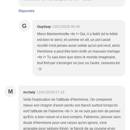
Répondre
G
Guyloup
13/01/2026 00:49
Merci Mamieminette.<br /> Oui, il a faibli (et le bébé
est bien le sien); et comme on dit, un pot cassé
recollé n'est jamais aussi solide qu'un pot neuf, alors
Hermione a peut être bien évité un mauvais mariage.
<br /> Tu sais bien que dans le monde imaginaire,
tout finit par s'arranger un jour ou l'autre, rassures-toi
:-))
M
mchaly
12/01/2026 07:18
Voilà l'explication de l'attitude d'Hermione. On comprend
mieux son chagrin d'avoir perdu son fiancé surtout lorsqu'on
voit l'attitude de Fabienne.<br /> Je ne suis pas loin de penser
qu'Eric a bien raison et a tout compris. Fabienne, jalouse sans
doute d'Hermione pour une raison qu'on ignore, s'est
arrangée pour séduire Kévin, le fiancé de sa cousine et en