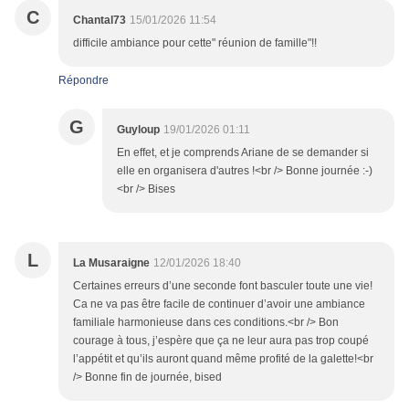
C
Chantal73
15/01/2026 11:54
difficile ambiance pour cette" réunion de famille"!!
Répondre
G
Guyloup
19/01/2026 01:11
En effet, et je comprends Ariane de se demander si
elle en organisera d'autres !<br /> Bonne journée :-)
<br /> Bises
L
La Musaraigne
12/01/2026 18:40
Certaines erreurs d’une seconde font basculer toute une vie!
Ca ne va pas être facile de continuer d’avoir une ambiance
familiale harmonieuse dans ces conditions.<br /> Bon
courage à tous, j’espère que ça ne leur aura pas trop coupé
l’appétit et qu’ils auront quand même profité de la galette!<br
/> Bonne fin de journée, bised