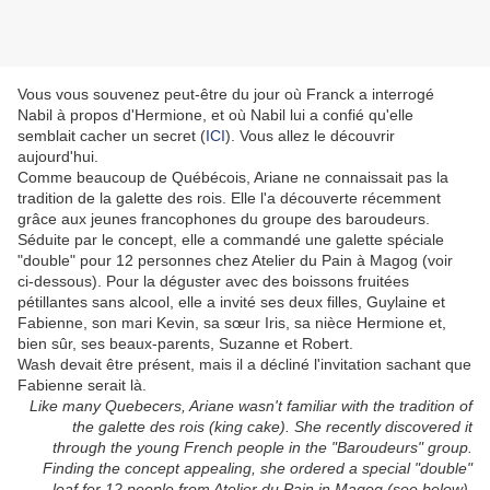
Vous vous souvenez peut-être du jour où Franck a interrogé
Nabil à propos d'Hermione, et où Nabil lui a confié qu'elle
semblait cacher un secret (
ICI
). Vous allez le découvrir
aujourd'hui.
Comme beaucoup de Québécois, Ariane ne connaissait pas la
tradition de la galette des rois. Elle l'a découverte récemment
grâce aux jeunes francophones du groupe des baroudeurs.
Séduite par le concept, elle a commandé une galette spéciale
"double" pour 12 personnes chez Atelier du Pain à Magog (voir
ci-dessous). Pour la déguster avec des boissons fruitées
pétillantes sans alcool, elle a invité ses deux filles, Guylaine et
Fabienne, son mari Kevin, sa sœur Iris, sa nièce Hermione et,
bien sûr, ses beaux-parents, Suzanne et Robert.
Wash devait être présent, mais il a décliné l'invitation sachant que
Fabienne serait là.
Like many Quebecers, Ariane wasn't familiar with the tradition of
the galette des rois (king cake). She recently discovered it
through the young French people in the "Baroudeurs" group.
Finding the concept appealing, she ordered a special "double"
loaf for 12 people from Atelier du Pain in Magog (see below).